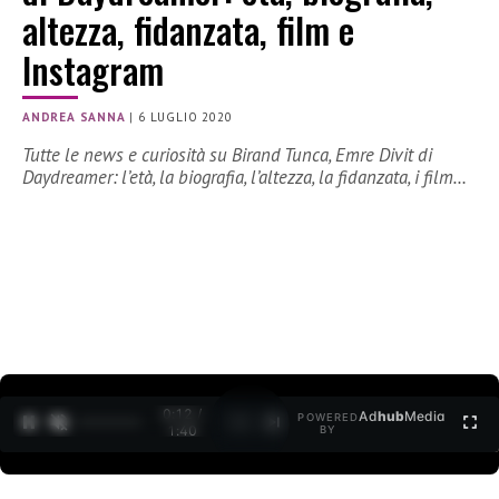
altezza, fidanzata, film e
Instagram
ANDREA SANNA
|
6 LUGLIO 2020
Tutte le news e curiosità su Birand Tunca, Emre Divit di
Daydreamer: l’età, la biografia, l’altezza, la fidanzata, i film…
0:12 /
Ad
hub
Media
POWERED
1
/
2
1:40
BY