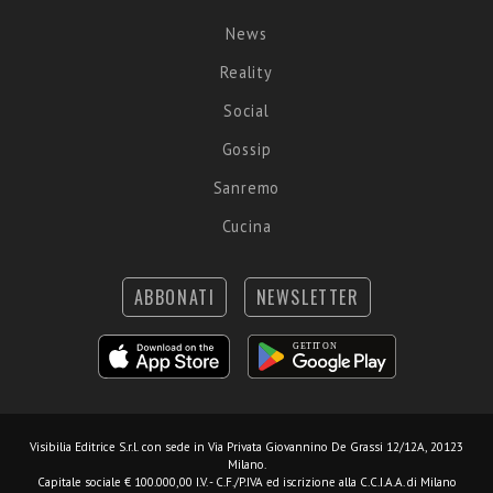
News
Reality
Social
Gossip
Sanremo
Cucina
ABBONATI
NEWSLETTER
Visibilia Editrice S.r.l.
con sede in Via Privata Giovannino De Grassi 12/12A, 20123
Milano.
Capitale sociale € 100.000,00 I.V. - C.F./P.IVA ed iscrizione alla C.C.I.A.A. di Milano