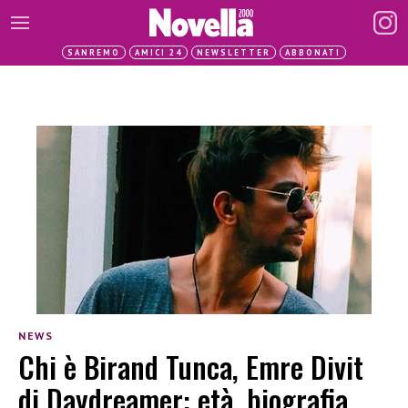
SANREMO
AMICI 24
NEWSLETTER
ABBONATI
NEWS
Chi è Birand Tunca, Emre Divit
di Daydreamer: età, biografia,