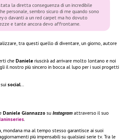
tata la diretta conseguenza di un incredibile
nche personale, sembro sicuro di me quando sono
ney o davanti a un red carpet ma ho dovuto
urezze e tante ancora devo affrontarne.
alizzare, tra questi quello di diventare, un giorno, autore
erti che
Daniele
riuscirà ad arrivare molto lontano e noi
i il nostro più sincero in bocca al lupo per i suoi progetti
sui
social
…
re
Daniele Giannazzo
su
Instagram
attraverso il suo
aninseries
.
a, mondana ma al tempo stesso garantisce ai suoi
ggiornamenti più impensabili su qualsiasi serie tv. Tra le