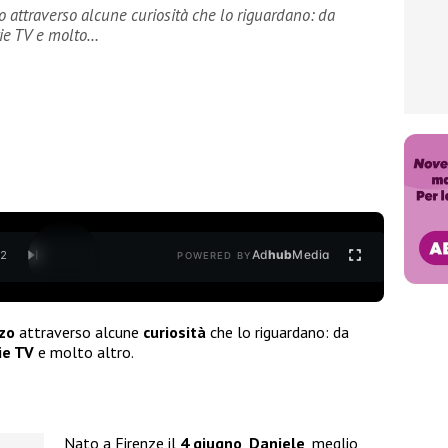
attraverso alcune curiosità che lo riguardano: da
rie TV e molto…
Ad
hub
Media
/
2
POWERED BY
zo
attraverso alcune
curiosità
che lo riguardano: da
ie TV
e molto altro.
Nato a Firenze il
4 giugno
,
Daniele
, meglio