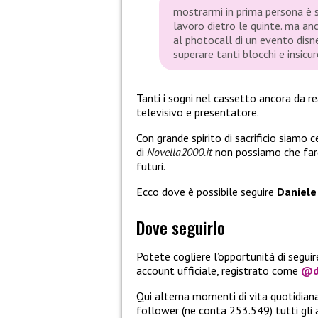
mostrarmi in prima persona è s
lavoro dietro le quinte. ma a
al photocall di un evento dis
superare tanti blocchi e insic
Tanti i sogni nel cassetto ancora da re
televisivo e presentatore.
Con grande spirito di sacrificio siamo c
di
Novella2000.it
non possiamo che fargl
futuri.
Ecco dove è possibile seguire
Daniele
Dove seguirlo
Potete cogliere l’opportunità di segui
account ufficiale, registrato come
@d
Qui alterna momenti di vita quotidian
follower (ne conta 253.549) tutti gli a