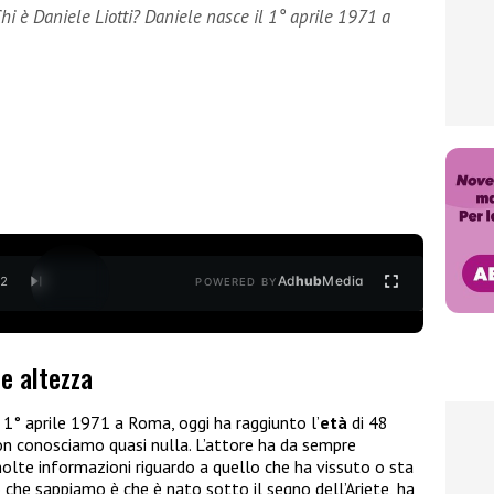
Chi è Daniele Liotti? Daniele nasce il 1° aprile 1971 a
Ad
hub
Media
/
2
POWERED BY
 e altezza
l 1° aprile 1971 a Roma, oggi ha raggiunto l’
età
di 48
non conosciamo quasi nulla. L’attore ha da sempre
 molte informazioni riguardo a quello che ha vissuto o sta
ò che sappiamo è che è nato sotto il segno dell’Ariete, ha