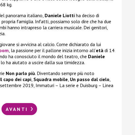
 68 kg.
i del panorama italiano,
Daniele Liotti
ha deciso di
propria famiglia. Infatti, possiamo solo dire che ha due
mbi hanno intrapreso la carriera musicale. Dei genitori,
ia.
giovane si avvicina al calcio. Come dichiarato da lui
Zoom
, la passione per il pallone inizia intorno all’
età
di 14
ando ha conosciuto il mondo del teatro, che
Daniele
 lo ha aiutato a uscire dalla sua timidezza.
rie
Non parlo più
. Diventando sempre più noto
Il capo dei capi
,
Squadra mobile
,
Un passo dal cielo
,
a settembre 2019, Immaturi – La serie e Duisburg – Linea
AVANTI