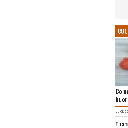
CUC
Come
buon
LUCREZ
Tiram