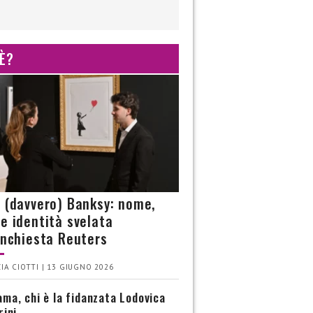
 È?
è (davvero) Banksy: nome,
 e identità svelata
’inchiesta Reuters
IA CIOTTI | 13 GIUGNO 2026
ma, chi è la fidanzata Lodovica
rini