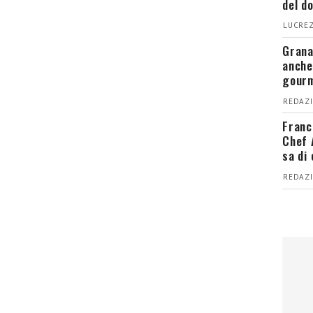
del d
LUCREZ
Grana
anche
gour
REDAZI
Franc
Chef 
sa di
REDAZI