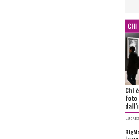
CHI
Chi 
foto
dall
LUCREZ
BigMa
Lazze