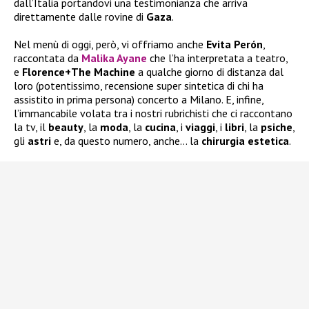
dall’Italia portandovi una testimonianza che arriva
direttamente dalle rovine di
Gaza
.
Nel menù di oggi, però, vi offriamo anche
Evita Perón
,
raccontata da
Malika Ayane
che l’ha interpretata a teatro,
e
Florence+The Machine
a qualche giorno di distanza dal
loro (potentissimo, recensione super sintetica di chi ha
assistito in prima persona) concerto a Milano. E, infine,
l’immancabile volata tra i nostri rubrichisti che ci raccontano
la tv, il
beauty
, la
moda
, la
cucina
, i
viaggi
, i
libri
, la
psiche
,
gli
astri
e, da questo numero, anche… la
chirurgia
estetica
.