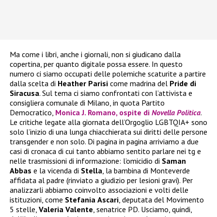
Ma come i libri, anche i giornali, non si giudicano dalla
copertina, per quanto digitale possa essere. In questo
numero ci siamo occupati delle polemiche scaturite a partire
dalla scelta di
Heather
Parisi
come madrina del
Pride di
Siracusa
. Sul tema ci siamo confrontati con l’attivista e
consigliera comunale di Milano, in quota Partito
Democratico,
Monica J. Romano, ospite di
Novella Politica
.
Le critiche legate alla giornata dell’Orgoglio LGBTQIA+ sono
solo l’inizio di una lunga chiacchierata sui diritti delle persone
transgender e non solo. Di pagina in pagina arriviamo a due
casi di cronaca di cui tanto abbiamo sentito parlare nei tg e
nelle trasmissioni di informazione: l’omicidio di
Saman
Abbas
e la vicenda di
Stella
, la bambina di Monteverde
affidata al padre (rinviato a giudizio per lesioni gravi). Per
analizzarli abbiamo coinvolto associazioni e volti delle
istituzioni, come
Stefania
Ascari
, deputata del Movimento
5 stelle,
Valeria
Valente
, senatrice PD. Usciamo, quindi,