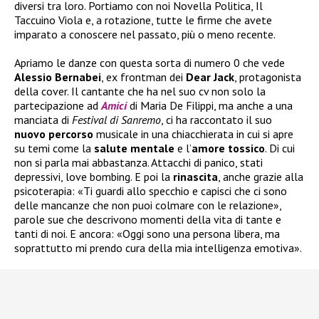
diversi tra loro. Portiamo con noi Novella Politica, Il
Taccuino Viola e, a rotazione, tutte le firme che avete
imparato a conoscere nel passato, più o meno recente.
Apriamo le danze con questa sorta di numero 0 che vede
Alessio Bernabei
, ex frontman dei
Dear Jack
, protagonista
della cover. Il cantante che ha nel suo cv non solo la
partecipazione ad
Amici
di Maria De Filippi, ma anche a una
manciata di
Festival di Sanremo
, ci ha raccontato il suo
nuovo
percorso
musicale in una chiacchierata in cui si apre
su temi come la
salute
mentale
e l’
amore tossico
. Di cui
non si parla mai abbastanza. Attacchi di panico, stati
depressivi, love bombing. E poi la
rinascita
, anche grazie alla
psicoterapia: «Ti guardi allo specchio e capisci che ci sono
delle mancanze che non puoi colmare con le relazione»,
parole sue che descrivono momenti della vita di tante e
tanti di noi. E ancora: «Oggi sono una persona libera, ma
soprattutto mi prendo cura della mia intelligenza emotiva».