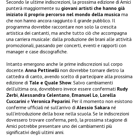
Secondo le ultime indiscrezioni, la prossima edizione di Amici
punterà maggiormente su
giovani artisti che hanno già
iniziato il proprio percorso nel mondo della musica
ma
che non hanno ancora raggiunto il grande pubblico. Il
programma dovrebbe raccontare non solo la crescita
artistica dei cantanti, ma anche tutto ciò che accompagna
una carriera musicale: dalla produzione dei brani alle attività
promozionali, passando per concerti, eventi e rapporti con
manager e case discografiche.
Intanto emergono anche le prime indiscrezioni sul corpo
docente.
Anna Pettinelli
non dovrebbe tornare dietro la
cattedra di canto, avendo scelto di partecipare alla prossima
edizione di
Tale e Quale Show
. Salvo cambiamenti
dell’ultima ora, dovrebbero invece essere confermati
Rudy
Zerbi
,
Alessandra Celentano
,
Emanuel Lo
,
Lorella
Cuccarini
e
Veronica Peparini
. Per il momento non esistono
conferme ufficiali né sull’arrivo di
Alessio Sakara
né
sull’introduzione della boxe nella scuola. Se le indiscrezioni
dovessero trovare conferma, però, la prossima stagione di
Amici potrebbe presentare uno dei cambiamenti più
significativi degli ultimi anni.