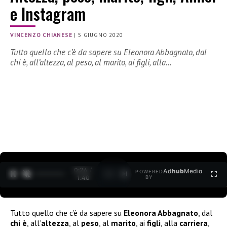
e Instagram
VINCENZO CHIANESE
|
5 GIUGNO 2020
Tutto quello che c’è da sapere su Eleonora Abbagnato, dal
chi è, all’altezza, al peso, al marito, ai figli, alla…
0:26 /
Ad
hub
Media
POWERED
1
/
2
1:40
BY
Tutto quello che c’è da sapere su
Eleonora Abbagnato
, dal
chi è
, all’
altezza
, al
peso
, al
marito
, ai
figli
, alla
carriera
,