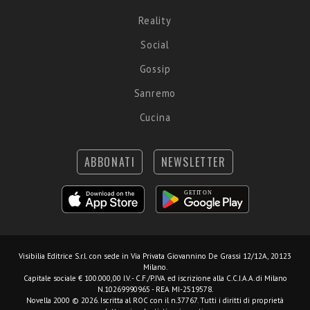
Reality
Social
Gossip
Sanremo
Cucina
ABBONATI
NEWSLETTER
Visibilia Editrice S.r.l.
con sede in Via Privata Giovannino De Grassi 12/12A, 20123
Milano.
Capitale sociale € 100.000,00 I.V. - C.F./P.IVA ed iscrizione alla C.C.I.A.A. di Milano
N.10269990965 - REA MI-2519578.
Novella 2000 © 2026. Iscritta al ROC con il n.37767. Tutti i diritti di proprietà