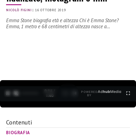
NICOLÒ FIGINI
|
16 OTTOBRE 2019
Emma Stone biografia età e altezza Chi è Emma Stone?
Emma, 1 metro e 68 centimetri di altezza nasce a…
0:15 /
Ad
hub
Media
POWERED
1
/
2
1:40
BY
Contenuti
BIOGRAFIA