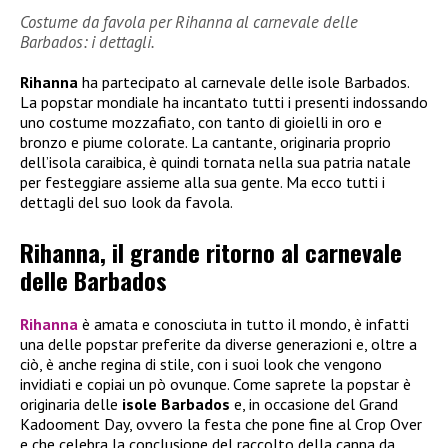
Costume da favola per Rihanna al carnevale delle
Barbados: i dettagli.
Rihanna
ha partecipato al carnevale delle isole Barbados.
La popstar mondiale ha incantato tutti i presenti indossando
uno costume mozzafiato, con tanto di gioielli in oro e
bronzo e piume colorate. La cantante, originaria proprio
dell’isola caraibica, è quindi tornata nella sua patria natale
per festeggiare assieme alla sua gente. Ma ecco tutti i
dettagli del suo look da favola.
Rihanna, il grande ritorno al carnevale
delle Barbados
Rihanna
è amata e conosciuta in tutto il mondo, è infatti
una delle popstar preferite da diverse generazioni e, oltre a
ciò, è anche regina di stile, con i suoi look che vengono
invidiati e copiai un pò ovunque. Come saprete la popstar è
originaria delle
isole Barbados
e, in occasione del Grand
Kadooment Day, ovvero la festa che pone fine al Crop Over
e che celebra la conclusione del raccolto della canna da