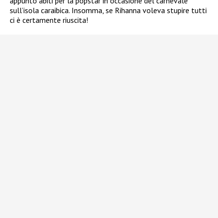
appunto abiti per la popstar in occasione del carnevale
sull’isola caraibica. Insomma, se Rihanna voleva stupire tutti
ci è certamente riuscita!