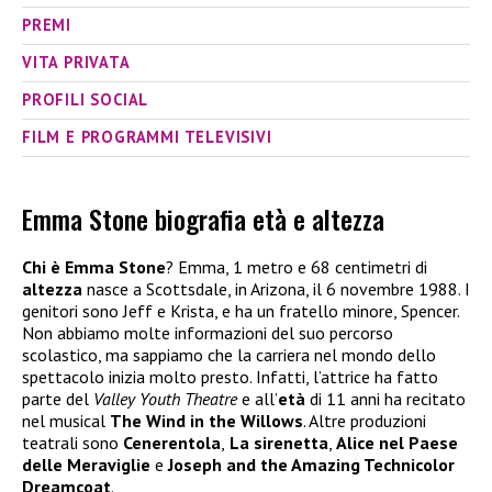
PREMI
VITA PRIVATA
PROFILI SOCIAL
FILM E PROGRAMMI TELEVISIVI
Emma Stone biografia età e altezza
Chi è Emma Stone
? Emma, 1 metro e 68 centimetri di
altezza
nasce a Scottsdale, in Arizona, il 6 novembre 1988. I
genitori sono Jeff e Krista, e ha un fratello minore, Spencer.
Non abbiamo molte informazioni del suo percorso
scolastico, ma sappiamo che la carriera nel mondo dello
spettacolo inizia molto presto. Infatti, l’attrice ha fatto
parte del
Valley Youth Theatre
e all’
età
di 11 anni ha recitato
nel musical
The Wind in the Willows
. Altre produzioni
teatrali sono
Cenerentola
,
La sirenetta
,
Alice nel Paese
delle Meraviglie
e
Joseph and the Amazing Technicolor
Dreamcoat
.