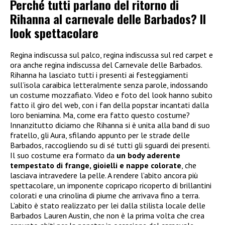
Perché tutti parlano del ritorno di
Rihanna al carnevale delle Barbados? Il
look spettacolare
Regina indiscussa sul palco, regina indiscussa sul red carpet e
ora anche regina indiscussa del Carnevale delle Barbados.
Rihanna ha lasciato tutti i presenti ai festeggiamenti
sull’isola caraibica letteralmente senza parole, indossando
un costume mozzafiato. Video e foto del look hanno subito
fatto il giro del web, con i fan della popstar incantati dalla
loro beniamina. Ma, come era fatto questo costume?
Innanzitutto diciamo che Rihanna si è unita alla band di suo
fratello, gli Aura, sfilando appunto per le strade delle
Barbados, raccogliendo su di sé tutti gli sguardi dei presenti.
Il suo costume era formato da
un body aderente
tempestato di frange, gioielli e nappe colorate
, che
lasciava intravedere la pelle. A rendere l’abito ancora più
spettacolare, un imponente copricapo ricoperto di brillantini
colorati e una crinolina di piume che arrivava fino a terra.
L’abito è stato realizzato per lei dalla stilista locale delle
Barbados Lauren Austin, che non è la prima volta che crea