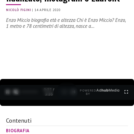
NICOLÒ FIGINI
|
14 APRILE 2020
Enzo Miccio biografia età e altezza Chi è Enzo Miccio? Enzo,
1 metro e 78 centimetri di altezza, nasce a…
0:27 /
Ad
hub
Media
POWERED
1
/
2
3:35
BY
Contenuti
BIOGRAFIA