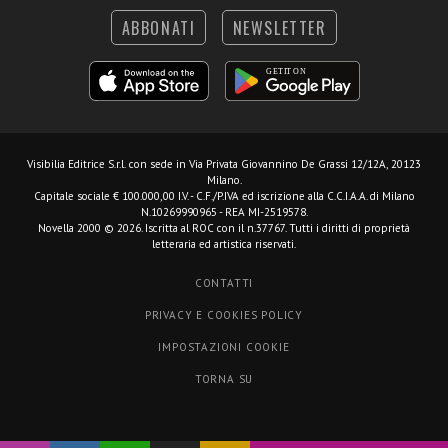
ABBONATI
NEWSLETTER
Visibilia Editrice S.r.l.
con sede in Via Privata Giovannino De Grassi 12/12A, 20123
Milano.
Capitale sociale € 100.000,00 I.V. - C.F./P.IVA ed iscrizione alla C.C.I.A.A. di Milano
N.10269990965 - REA MI-2519578.
Novella 2000 © 2026. Iscritta al ROC con il n.37767. Tutti i diritti di proprietà
letteraria ed artistica riservati.
CONTATTI
PRIVACY E COOKIES POLICY
IMPOSTAZIONI COOKIE
TORNA SU