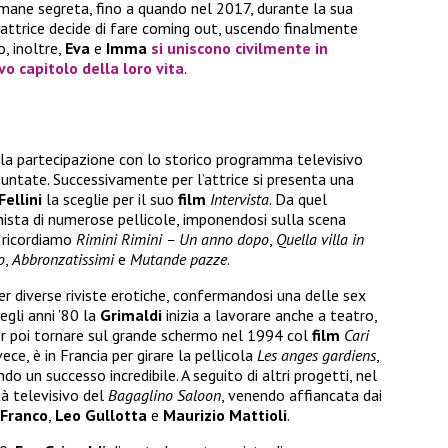
rimane segreta, fino a quando nel 2017, durante la sua
l’attrice decide di fare coming out, uscendo finalmente
, inoltre,
Eva
e
Imma
si uniscono civilmente in
vo capitolo della loro vita
.
 la partecipazione con lo storico programma televisivo
puntate. Successivamente per l’attrice si presenta una
Fellini
la sceglie per il suo
film
Intervista
. Da quel
ista di numerose pellicole, imponendosi sulla scena
ti ricordiamo
Rimini Rimini – Un anno dopo
,
Quella villa in
o
,
Abbronzatissimi
e
Mutande pazze
.
r diverse riviste erotiche, confermandosi una delle sex
gli anni ’80 la
Grimaldi
inizia a lavorare anche a teatro,
er poi tornare sul grande schermo nel 1994 col
film
Cari
vece, è in Francia per girare la pellicola
Les anges gardiens
,
do un successo incredibile. A seguito di altri progetti, nel
à televisivo del
Bagaglino Saloon
, venendo affiancata dai
 Franco
,
Leo Gullotta
e
Maurizio Mattioli
.