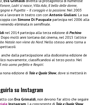
00,
Eva Grimaldi
diventa la protagonista di numerose
’onore
,
Ladri si nasce
,
Villa Ada
,
Il bello delle donne
,
ergogna
e
Pupetta – Il coraggio e la passione
. Nel 2003
poi a lavorare in teatro con con
Antonio Giuliani
. La sua
 coppia con
Simone Di Pasquale
partecipa nel 2006 alla
, venendo eliminata in semifinale.
ldi
nel 2014 partecipa alla terza edizione di
Pechino
o. Dopo molti anni lontana dal cinema, nel 2015 l’attrice
bo Natale non viene da Nord
. Nello stesso anno torna a
spettacoli.
anche dalla partecipazione alla dodicesima edizione de
bblico nuovamente, classificandosi al terzo posto. Nel
Il mio uomo perfetto
e
Respiri
.
la nona edizione di
Tale e Quale Show
, dove si metterà in
eguirla su Instagram
tatto con
Eva Grimaldi
, non devono far altro che seguire
ciale
Instagram
. La concorrente di
Tale e Quale Show