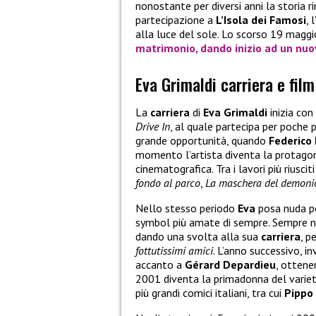
nonostante per diversi anni la storia 
partecipazione a
L’Isola dei Famosi
, 
alla luce del sole. Lo scorso 19 maggio
matrimonio
, dando inizio ad un nuo
Eva Grimaldi carriera e film
La
carriera
di
Eva Grimaldi
inizia con
Drive In
, al quale partecipa per poche 
grande opportunità, quando
Federico 
momento l’artista diventa la protagon
cinematografica. Tra i lavori più riusci
fondo al parco
,
La maschera del demoni
Nello stesso periodo
Eva
posa nuda pe
symbol più amate di sempre. Sempre ne
dando una svolta alla sua
carriera
, p
fottutissimi amici
. L’anno successivo, in
accanto a
Gérard Depardieu
, ottenen
2001 diventa la primadonna del variet
più grandi comici italiani, tra cui
Pippo