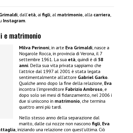
Grimaldi
, dall’
età
, ai
figli
, al
matrimonio
, alla
carriera
,
su
Instagram
.
gli e matrimonio
Milva Perinoni
, in arte
Eva Grimaldi
, nasce a
Nogarole Rocca, in provincia di Verona, il 7
settembre 1961. La sua
età
, quindi è di
58
anni
. Della sua vita privata sappiamo che
l’attrice dal 1997 al 2001 è stata legata
sentimentalmente all’attore
Gabriel Garko
.
Qualche anno dopo la fine della relazione,
Eva
incontra l’imprenditore
Fabrizio Ambroso
, e
dopo solo sei mesi di fidanzamento, nel 2006 i
due si uniscono in
matrimonio
, che termina
quattro anni più tardi.
Nello stesso anno della separazione dal
marito, dalle cui nozze non nascono
figli
,
Eva
ttaglia
, iniziando una relazione con quest’ultima. Ciò