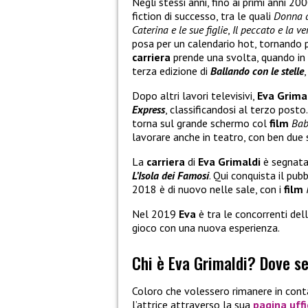
Negli stessi anni, fino ai primi anni 20
fiction di successo, tra le quali
Donna d
Caterina e le sue figlie
,
Il peccato e la v
posa per un calendario hot, tornando 
carriera
prende una svolta, quando in
terza edizione di
Ballando con le stelle
Dopo altri lavori televisivi,
Eva Grima
Express
, classificandosi al terzo post
torna sul grande schermo col
film
Bab
lavorare anche in teatro, con ben due 
La
carriera
di
Eva Grimaldi
è segnata 
L’Isola dei Famosi
. Qui conquista il pu
2018 è di nuovo nelle sale, con i
film
Nel 2019
Eva
è tra le concorrenti del
gioco con una nuova esperienza.
Chi è Eva Grimaldi? Dove s
Coloro che volessero rimanere in con
l’attrice attraverso la sua
pagina uffi