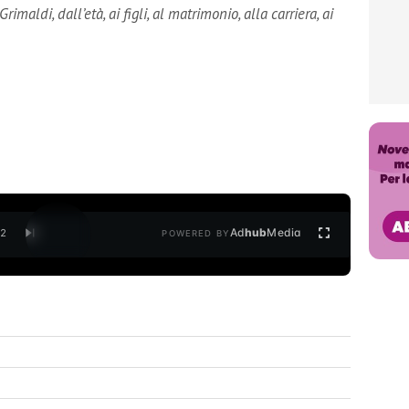
maldi, dall’età, ai figli, al matrimonio, alla carriera, ai
Ad
hub
Media
/
2
POWERED BY