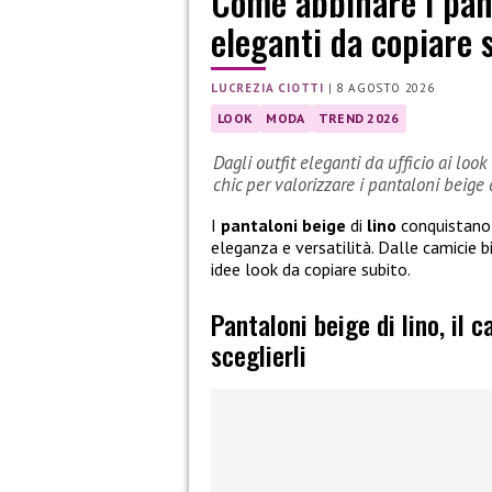
Come abbinare i pant
eleganti da copiare 
LUCREZIA CIOTTI
|
8 AGOSTO 2026
LOOK
MODA
TREND 2026
Dagli outfit eleganti da ufficio ai look
chic per valorizzare i pantaloni beige d
I
pantaloni beige
di
lino
conquistano 
eleganza e versatilità. Dalle camicie bi
idee look da copiare subito.
Pantaloni beige di lino, il 
sceglierli