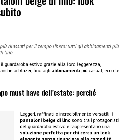
aloni beige di lino: look
subito
 più rilassati per il tempo libero: tutti gli abbinamenti più
i lino.
il guardaroba estivo grazie alla loro leggerezza,
anche ai blazer, fino agli
abbinamenti
più casual, ecco le
capo must have dell’estate: perché
Leggeri, raffinati e incredibilmente versatili: i
pantaloni beige di lino
sono tra i protagonisti
del guardaroba estivo e rappresentano una
soluzione perfetta per chi cerca un look
elegante senza rinunciare alla comodità
.