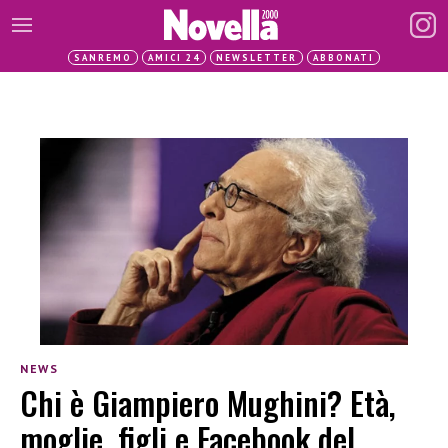
SANREMO
AMICI 24
NEWSLETTER
ABBONATI
NEWS
Chi è Giampiero Mughini? Età,
moglie, figli e Facebook del