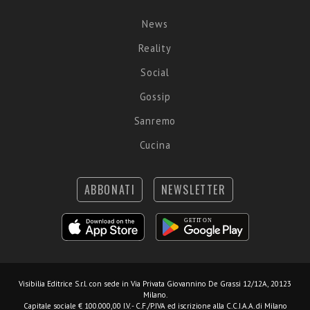
News
Reality
Social
Gossip
Sanremo
Cucina
ABBONATI
NEWSLETTER
Visibilia Editrice S.r.l.
con sede in Via Privata Giovannino De Grassi 12/12A, 20123
Milano.
Capitale sociale € 100.000,00 I.V. - C.F./P.IVA ed iscrizione alla C.C.I.A.A. di Milano