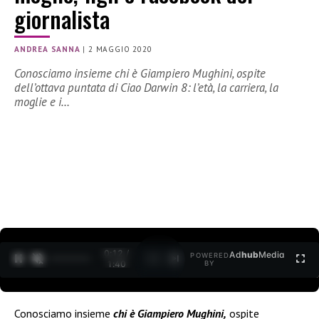
giornalista
ANDREA SANNA
|
2 MAGGIO 2020
Conosciamo insieme chi è Giampiero Mughini, ospite
dell’ottava puntata di Ciao Darwin 8: l’età, la carriera, la
moglie e i…
0:12 /
Ad
hub
Media
POWERED
1
/
2
1:40
BY
Conosciamo insieme
chi è Giampiero Mughini,
ospite