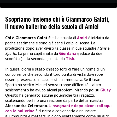
Scopriamo insieme chi è Gianmarco Galati,
il nuovo ballerino della scuola di Amici
Chi è Gianmarco Galati? –
La scuola di
Amici
è iniziata da
poche settimane e sono già tanti i colpi di scena. La
produzione dopo aver diviso la classe in due squadre
Atene
e
Sparta
. La prima capitanata da
Giordana
(reduce da due
sconfitte) e la seconda guidata da
Tish
.
In questi giorni è stato chiesto loro di fare un nome di un
concorrente che secondo il loro punto di vista dovrebbe
essere preservato in caso si sfida immediata. Se il team
Sparta ha scelto Miguel senza troppe difficoltà, l’altro
schieramento ha avuto alcuni problemi, virando poi su
Giusy
.
Questo ha generato alcune polemiche tra i ragazzi,
scatenando perfino una reazione da parte della maestra
Alessandra Celentano
.
L’insegnante dopo alcuni colloqui
con la ballerina
è riuscita a convincerla a rinunciare
all’immunità e mettersi in gioco esattamente come gli altri