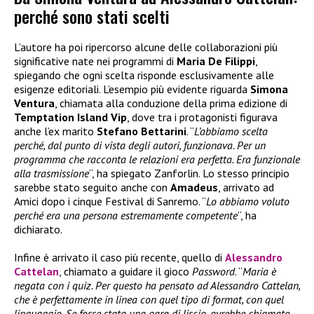
perché sono stati scelti
L’autore ha poi ripercorso alcune delle collaborazioni più
significative nate nei programmi di
Maria De Filippi
,
spiegando che ogni scelta risponde esclusivamente alle
esigenze editoriali. L’esempio più evidente riguarda
Simona
Ventura
, chiamata alla conduzione della prima edizione di
Temptation Island Vip
, dove tra i protagonisti figurava
anche l’ex marito
Stefano Bettarini
. “
L’abbiamo scelta
perché, dal punto di vista degli autori, funzionava. Per un
programma che racconta le relazioni era perfetta. Era funzionale
alla trasmissione
“, ha spiegato Zanforlin. Lo stesso principio
sarebbe stato seguito anche con
Amadeus
, arrivato ad
Amici dopo i cinque Festival di Sanremo. “
Lo abbiamo voluto
perché era una persona estremamente competente
“, ha
dichiarato.
Infine è arrivato il caso più recente, quello di
Alessandro
Cattelan
, chiamato a guidare il gioco
Password
. “
Maria è
negata con i quiz. Per questo ha pensato ad Alessandro Cattelan,
che è perfettamente in linea con quel tipo di format, con quel
linguaggio. Se fosse stata una gara di liscio, avrebbe chiamato