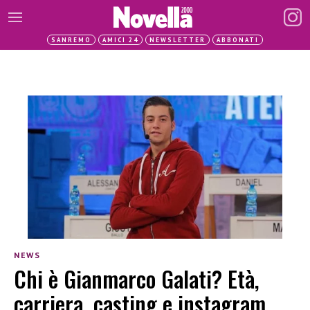
SANREMO
AMICI 24
NEWSLETTER
ABBONATI
NEWS
Chi è Gianmarco Galati? Età,
carriera, casting e instagram