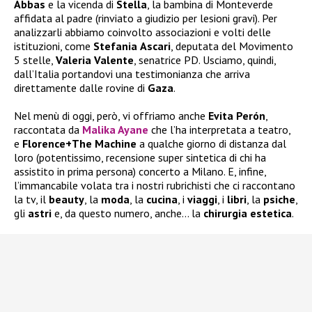
Abbas
e la vicenda di
Stella
, la bambina di Monteverde
affidata al padre (rinviato a giudizio per lesioni gravi). Per
analizzarli abbiamo coinvolto associazioni e volti delle
istituzioni, come
Stefania
Ascari
, deputata del Movimento
5 stelle,
Valeria
Valente
, senatrice PD. Usciamo, quindi,
dall’Italia portandovi una testimonianza che arriva
direttamente dalle rovine di
Gaza
.
Nel menù di oggi, però, vi offriamo anche
Evita Perón
,
raccontata da
Malika Ayane
che l’ha interpretata a teatro,
e
Florence+The Machine
a qualche giorno di distanza dal
loro (potentissimo, recensione super sintetica di chi ha
assistito in prima persona) concerto a Milano. E, infine,
l’immancabile volata tra i nostri rubrichisti che ci raccontano
la tv, il
beauty
, la
moda
, la
cucina
, i
viaggi
, i
libri
, la
psiche
,
gli
astri
e, da questo numero, anche… la
chirurgia
estetica
.