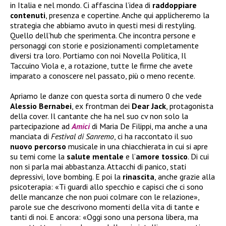
in Italia e nel mondo. Ci affascina l’idea di
raddoppiare
contenuti
, presenza e copertine. Anche qui applicheremo la
strategia che abbiamo avuto in questi mesi di restyling.
Quello dell’hub che sperimenta. Che incontra persone e
personaggi con storie e posizionamenti completamente
diversi tra loro. Portiamo con noi Novella Politica, Il
Taccuino Viola e, a rotazione, tutte le firme che avete
imparato a conoscere nel passato, più o meno recente.
Apriamo le danze con questa sorta di numero 0 che vede
Alessio Bernabei
, ex frontman dei
Dear Jack
, protagonista
della cover. Il cantante che ha nel suo cv non solo la
partecipazione ad
Amici
di Maria De Filippi, ma anche a una
manciata di
Festival di Sanremo
, ci ha raccontato il suo
nuovo
percorso
musicale in una chiacchierata in cui si apre
su temi come la
salute
mentale
e l’
amore tossico
. Di cui
non si parla mai abbastanza. Attacchi di panico, stati
depressivi, love bombing. E poi la
rinascita
, anche grazie alla
psicoterapia: «Ti guardi allo specchio e capisci che ci sono
delle mancanze che non puoi colmare con le relazione»,
parole sue che descrivono momenti della vita di tante e
tanti di noi. E ancora: «Oggi sono una persona libera, ma