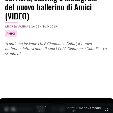
del nuovo ballerino di Amici
(VIDEO)
ANDREA SANNA
|
26 GENNAIO 2019
AMICI
Scopriamo insieme chi è Gianmarco Galati, il nuovo
ballerino della scuola di Amici Chi è Gianmarco Galati? – La
scuola di…
0:30 /
Ad
hub
Media
POWERED
1
/
2
3:35
BY