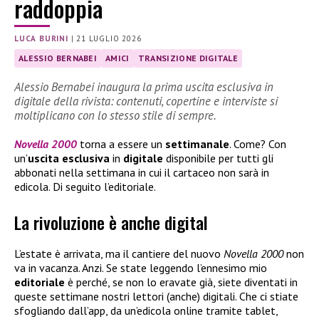
raddoppia
LUCA BURINI
|
21 LUGLIO 2026
ALESSIO BERNABEI
AMICI
TRANSIZIONE DIGITALE
Alessio Bernabei inaugura la prima uscita esclusiva in
digitale della rivista: contenuti, copertine e interviste si
moltiplicano con lo stesso stile di sempre.
Novella 2000
torna a essere un
settimanale
. Come? Con
un’
uscita esclusiva
in
digitale
disponibile per tutti gli
abbonati nella settimana in cui il cartaceo non sarà in
edicola. Di seguito l’editoriale.
La rivoluzione è anche digital
L’estate è arrivata, ma il cantiere del nuovo
Novella 2000
non
va in vacanza. Anzi. Se state leggendo l’ennesimo mio
editoriale
è perché, se non lo eravate già, siete diventati in
queste settimane nostri lettori (anche) digitali. Che ci stiate
sfogliando dall’app, da un’edicola online tramite tablet,