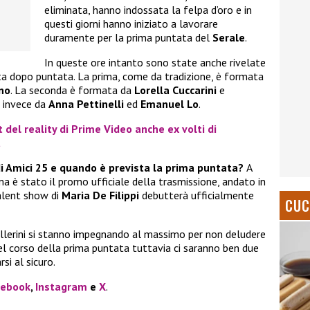
eliminata, hanno indossata la felpa d’oro e in
questi giorni hanno iniziato a lavorare
duramente per la prima puntata del
Serale
.
In queste ore intanto sono state anche rivelate
ata dopo puntata. La prima, come da tradizione, è formata
no
. La seconda è formata da
Lorella Cuccarini
e
a invece da
Anna Pettinelli
ed
Emanuel Lo
.
t del reality di Prime Video anche ex volti di
a
di Amici 25 e quando è prevista la prima puntata?
A
 è stato il promo ufficiale della trasmissione, andato in
talent show di
Maria De Filippi
debutterà ufficialmente
CUC
 ballerini si stanno impegnando al massimo per non deludere
nel corso della prima puntata tuttavia ci saranno ben due
si al sicuro.
cebook
,
Instagram
e
X
.