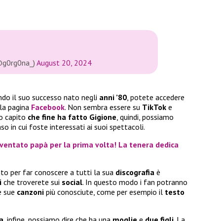
(@g0rg0na_)
August 20, 2024
endo il suo successo nato negli
anni ’80
, potete accedere
la pagina
Facebook
. Non sembra essere su
TikTok
e
o capito
che fine ha fatto Gigione
, quindi, possiamo
so in cui foste interessati ai suoi spettacoli.
ventato papà per la prima volta! La tenera dedica
to per far conoscere a tutti la sua
discografia
è
i
che troverete sui
social
. In questo modo i fan potranno
e sue
canzoni
più conosciute, come per esempio il
testo
a
, infine, possiamo dire che ha una
moglie
e
due figli
. La