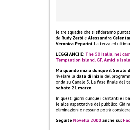
le tre squadre che si sfideranno punt
da
Rudy Zerbi
e
Alessandra Celenta
Veronica Peparini
. La terza ed ultim
LEGGI ANCHE
:
The 50 Italia, nel cas
Temptation Island, GF, Amici e Isol
Ma quando inizia dunque il Serale 
rivelare la
data di inizio
del programma
onda su Canale 5. La fase finale del 
sabato 21 marzo
.
In questi giorni dunque i cantanti e i
le alte aspettative del pubblico. Già 
eliminazioni e nessuno potrà considerar
Seguite
Novella 2000
anche su:
Fa