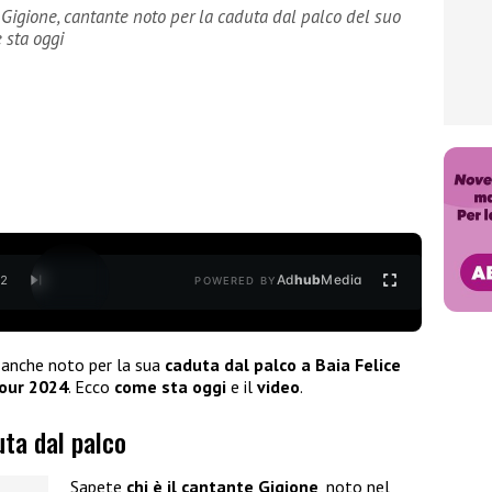
Gigione, cantante noto per la caduta dal palco del suo
 sta oggi
Ad
hub
Media
/
2
POWERED BY
è anche noto per la sua
caduta dal palco a Baia Felice
our 2024
. Ecco
come sta oggi
e il
video
.
uta dal palco
Sapete
chi è il cantante Gigione
, noto nel