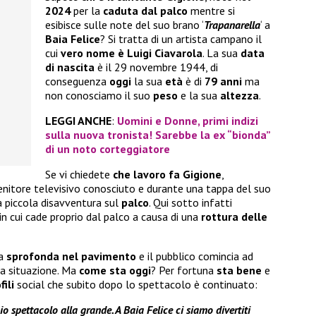
2024
per la
caduta dal palco
mentre si
esibisce sulle note del suo brano ‘
Trapanarella
‘ a
Baia Felice
? Si tratta di un artista campano il
cui
vero nome è Luigi Ciavarola
. La sua
data
di nascita
è il 29 novembre 1944, di
conseguenza
oggi
la sua
età
è di
79 anni
ma
non conosciamo il suo
peso
e la sua
altezza
.
LEGGI ANCHE
:
Uomini e Donne, primi indizi
sulla nuova tronista! Sarebbe la ex “bionda”
di un noto corteggiatore
Se vi chiedete
che lavoro fa Gigione
,
nitore televisivo conosciuto e durante una tappa del suo
a piccola disavventura sul
palco
. Qui sotto infatti
 in cui cade proprio dal palco a causa di una
rottura delle
ta
sprofonda nel pavimento
e il pubblico comincia ad
 la situazione. Ma
come sta oggi
? Per fortuna
sta bene
e
fili
social che subito dopo lo spettacolo è continuato:
o spettacolo alla grande. A Baia Felice ci siamo divertiti