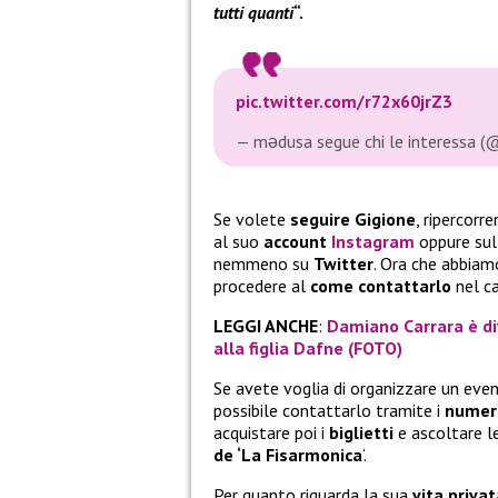
tutti quanti
“.
pic.twitter.com/r72x60jrZ3
— mədusa segue chi le interessa 
Se volete
seguire Gigione
, ripercorr
al suo
account
Instagram
oppure sul
nemmeno su
Twitter
. Ora che abbiam
procedere al
come contattarlo
nel ca
LEGGI ANCHE
:
Damiano Carrara è di
alla figlia Dafne (FOTO)
Se avete voglia di organizzare un even
possibile contattarlo tramite i
numer
acquistare poi i
biglietti
e ascoltare l
de ‘La Fisarmonica
‘.
Per quanto riguarda la sua
vita privat