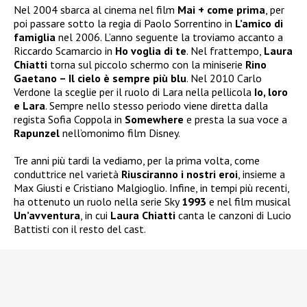
Nel 2004 sbarca al cinema nel film
Mai + come prima
, per
poi passare sotto la regia di Paolo Sorrentino in
L’amico di
famiglia
nel 2006. L’anno seguente la troviamo accanto a
Riccardo Scamarcio in
Ho voglia di te
. Nel frattempo,
Laura
Chiatti
torna sul piccolo schermo con la miniserie
Rino
Gaetano – Il cielo è sempre più blu
. Nel 2010 Carlo
Verdone la sceglie per il ruolo di Lara nella pellicola
Io, loro
e Lara
. Sempre nello stesso periodo viene diretta dalla
regista Sofia Coppola in
Somewhere
e presta la sua voce a
Rapunzel
nell’omonimo film Disney.
Tre anni più tardi la vediamo, per la prima volta, come
conduttrice nel varietà
Riusciranno i nostri eroi
, insieme a
Max Giusti e Cristiano Malgioglio. Infine, in tempi più recenti,
ha ottenuto un ruolo nella serie Sky
1993
e nel film musical
Un’avventura
, in cui
Laura Chiatti
canta le canzoni di Lucio
Battisti con il resto del cast.