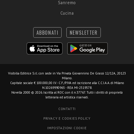
Sanremo
Cucina
ABBONATI
NEWSLETTER
Visibilia Editrice S.r.l.
con sede in Via Privata Giovannino De Grassi 12/12A, 20123
Milano.
Capitale sociale € 100.000,00 I.V. - C.F./P.IVA ed iscrizione alla C.C.I.A.A. di Milano
N.10269990965 - REA MI-2519578.
Novella 2000 © 2026. Iscritta al ROC con il n.37767. Tutti i diritti di proprietà
letteraria ed artistica riservati.
CONTATTI
PRIVACY E COOKIES POLICY
IMPOSTAZIONI COOKIE