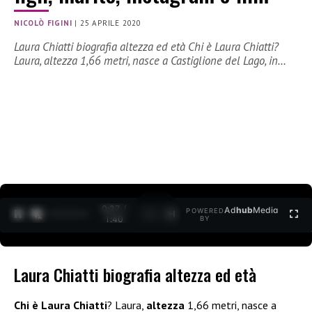
NICOLÒ FIGINI
|
25 APRILE 2020
Laura Chiatti biografia altezza ed età Chi è Laura Chiatti?
Laura, altezza 1,66 metri, nasce a Castiglione del Lago, in…
0:27 /
Ad
hub
Media
POWERED
1
/
2
1:40
BY
Laura Chiatti biografia altezza ed età
Chi è Laura Chiatti
? Laura,
altezza
1,66 metri, nasce a