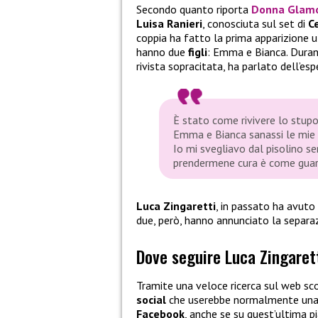
Secondo quanto riporta
Donna Glam
Luisa Ranieri
, conosciuta sul set di
C
coppia ha fatto la prima apparizione uf
hanno due
figli
: Emma e Bianca. Durant
rivista sopracitata, ha parlato dell’esp
È stato come rivivere lo stupo
Emma e Bianca sanassi le mie fe
Io mi svegliavo dal pisolino sem
prendermene cura è come guari
Luca Zingaretti
, in passato ha avuto
due, però, hanno annunciato la separaz
Dove seguire Luca Zingaretti
Tramite una veloce ricerca sul web sc
social
che userebbe normalmente una c
Facebook
, anche se su quest’ultima 