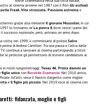
d’Arte Drammatica nella sua città natale,
debutto al cinema avviene nel 1987 con il film
Gli occhiali
astle Freak
,
Vite strozzate
,
Passione estrema
e
schermo grazie alla miniserie
Il giovane Mussolini
, in cui
el 1997 lo troviamo ne
La piovra 8
dove veste i panni del
il successo nazionale, però, arrivano un anno dopo.
ma volta, nel 1999, il commissario di polizia
Salvo
a penna di Andrea Camilleri. Tra una pausa e l’altra dalle
 TV, continua a lavorare al cinema partecipando a titoli
be le pellicole gli permettono di ricevere candidature ai
re in molti lungometraggi:
Texas 46
,
Prima dammi un
 figlio unico
con
Riccardo Scamarcio
. Nel 2010 arriva,
iciale. Infatti, vince il Nastro d’argento come miglior
 vita
e
Il figlio più piccolo
. Nel 2019 esce al cinema con
aretti: fidanzata, moglie e figli