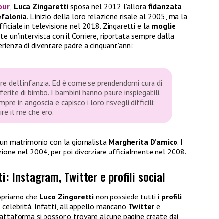
our
,
Luca Zingaretti
sposa nel 2012 l’allora
fidanzata
efalonia
. L’inizio della loro relazione risale al 2005, ma la
ficiale in televisione nel 2018. Zingaretti e la
moglie
e un’intervista con il Corriere, riportata sempre dalla
erienza di diventare padre a cinquant’anni:
re dell’infanzia. Ed è come se prendendomi cura di
rite di bimbo. I bambini hanno paure inspiegabili.
pre in angoscia e capisco i loro risvegli difficili:
re il me che ero.
 un matrimonio con la giornalista
Margherita D’amico
. I
ione nel 2004, per poi divorziare ufficialmente nel 2008.
: Instagram, Twitter e profili social
opriamo che
Luca Zingaretti
non possiede tutti i
profili
elebrità. Infatti, all’appello mancano
Twitter
e
piattaforma si possono trovare alcune pagine create dai