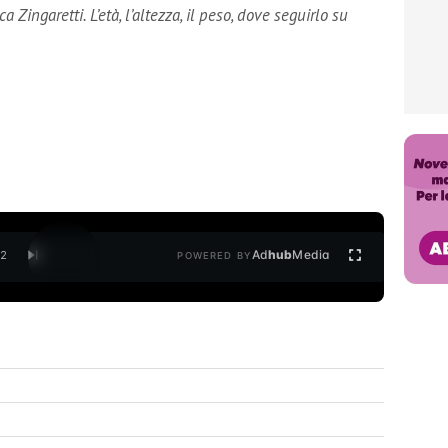
Zingaretti. L’età, l’altezza, il peso, dove seguirlo su
Ad
hub
Media
/
2
POWERED BY