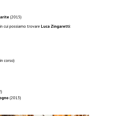
arite
(2015)
in cui possiamo trovare
Luca Zingaretti
:
n corso)
)
sogno
(2013)