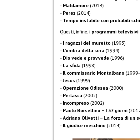
Maldamore
(2014)
Perez
(2014)
Tempo instabile con probabili schi
Questi, infine, i
programmi televisivi
I ragazzi del muretto
(1993)
L’ombra della sera
(1994)
Dio vede e provvede
(1996)
La sfida
(1998)
Il commissario Montalbano
(1999-i
Jesus
(1999)
Operazione Odissea
(2000)
Perlasca
(2002)
Incompreso
(2002)
Paolo Borsellino – I 57 giorni
(2012
Adriano Olivetti – La forza di un 
Il giudice meschino
(2014)