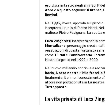
esordisce in teatro negli anni ’80. Il 
d’oro
e a questo seguono:
Il branco
,
C
Rewind
.
Nel 1993, invece, approda sul piccolo 
interpreta il ruolo di Pietro Nenni. N
mafioso Pietro Favignana. La svolta e 
Luca Zingaretti
interpreta per la pri
Montalbano
, personaggio creato dall
registrazioni di questa fortunata serie
come
Tu ridi
e
L’anniversario
. Entram
Nastri d’argento nel 1999 e 2000.
Nel nuovo millennio continua a recita
bacio
,
A casa nostra
e
Mio fratello è
finalmente, il primo riconoscimento uff
attore non protagonista in
La nostra
Tuttapposto
.
La vita privata di Luca Zing