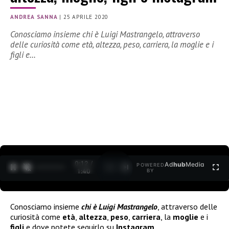
ANDREA SANNA
|
25 APRILE 2020
Conosciamo insieme chi è Luigi Mastrangelo, attraverso
delle curiosità come età, altezza, peso, carriera, la moglie e i
figli e…
0:12 /
Ad
hub
Media
POWERED
1
/
2
1:40
BY
Conosciamo insieme
chi è Luigi Mastrangelo
, attraverso delle
curiosità come
età
,
altezza
,
peso
,
carriera
, la
moglie
e i
figli
e dove potete seguirlo su
Instagram
.