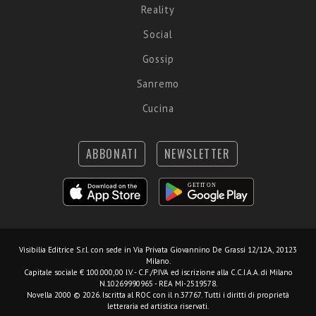
Reality
Social
Gossip
Sanremo
Cucina
ABBONATI
NEWSLETTER
Visibilia Editrice S.r.l.
con sede in Via Privata Giovannino De Grassi 12/12A, 20123
Milano.
Capitale sociale € 100.000,00 I.V. - C.F./P.IVA ed iscrizione alla C.C.I.A.A. di Milano
N.10269990965 - REA MI-2519578.
Novella 2000 © 2026. Iscritta al ROC con il n.37767. Tutti i diritti di proprietà
letteraria ed artistica riservati.