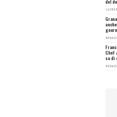
del d
LUCREZ
Grana
anche
gour
REDAZI
Franc
Chef 
sa di
REDAZI