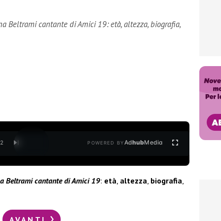
a Beltrami cantante di Amici 19: età, altezza, biografia,
Ad
hub
Media
/
2
POWERED BY
na Beltrami cantante di Amici 19
:
età
,
altezza
,
biografia
,
AVANTI