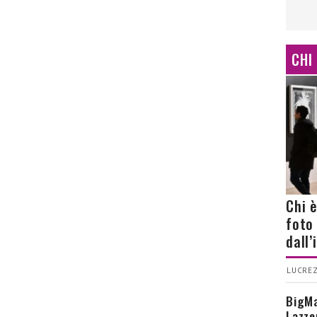
CHI
Chi 
foto
dall
LUCREZ
BigMa
Lazze