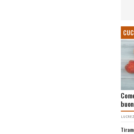
CUC
Come
buon
LUCREZ
Tiram