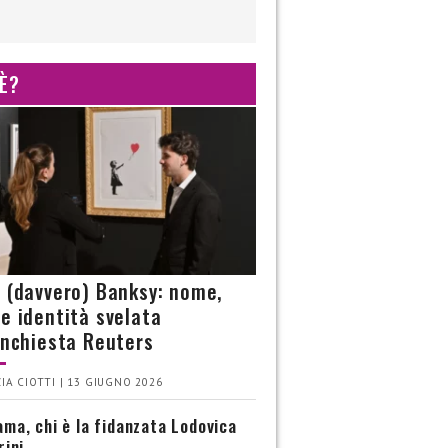
 È?
è (davvero) Banksy: nome,
 e identità svelata
’inchiesta Reuters
IA CIOTTI | 13 GIUGNO 2026
ma, chi è la fidanzata Lodovica
rini