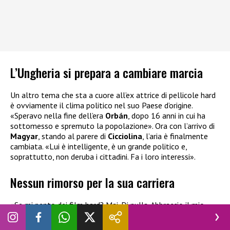
L’Ungheria si prepara a cambiare marcia
Un altro tema che sta a cuore all’ex attrice di pellicole hard
è ovviamente il clima politico nel suo Paese d’origine.
«Speravo nella fine dell’era
Orbán
, dopo 16 anni in cui ha
sottomesso e spremuto la popolazione». Ora con l’arrivo di
Magyar
, stando al parere di
Cicciolina
, l’aria è finalmente
cambiata. «Lui è intelligente, è un grande politico e,
soprattutto, non deruba i cittadini. Fa i loro interessi».
Nessun rimorso per la sua carriera
«Se mi pento dei film hard? Mai. Di nulla. Abbraccio il mio
passato. Tutto. Interamente», ha raccontato
Cicciolina
con
grande orgoglio e senza rammarico. «Gli abusi sui set del