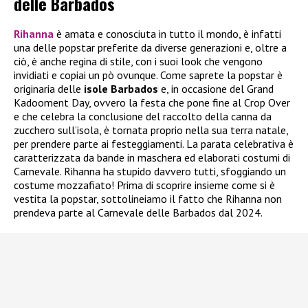
delle Barbados
Rihanna
è amata e conosciuta in tutto il mondo, è infatti
una delle popstar preferite da diverse generazioni e, oltre a
ciò, è anche regina di stile, con i suoi look che vengono
invidiati e copiai un pò ovunque. Come saprete la popstar è
originaria delle
isole Barbados
e, in occasione del Grand
Kadooment Day, ovvero la festa che pone fine al Crop Over
e che celebra la conclusione del raccolto della canna da
zucchero sull’isola, è tornata proprio nella sua terra natale,
per prendere parte ai festeggiamenti. La parata celebrativa è
caratterizzata da bande in maschera ed elaborati costumi di
Carnevale. Rihanna ha stupido davvero tutti, sfoggiando un
costume mozzafiato! Prima di scoprire insieme come si è
vestita la popstar, sottolineiamo il fatto che Rihanna non
prendeva parte al Carnevale delle Barbados dal 2024.