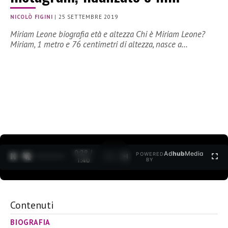
NICOLÒ FIGINI
|
25 SETTEMBRE 2019
Miriam Leone biografia età e altezza Chi è Miriam Leone?
Miriam, 1 metro e 76 centimetri di altezza, nasce a…
0:30 /
Ad
hub
Media
POWERED
1
/
2
1:40
BY
Contenuti
BIOGRAFIA