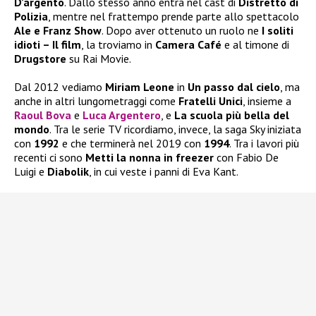
D’argento
. Dallo stesso anno entra nel cast di
Distretto di
Polizia
, mentre nel frattempo prende parte allo spettacolo
Ale e Franz Show
. Dopo aver ottenuto un ruolo ne
I soliti
idioti – Il film
, la troviamo in
Camera Café
e al timone di
Drugstore
su Rai Movie.
Dal 2012 vediamo
Miriam Leone
in
Un passo dal cielo
, ma
anche in altri lungometraggi come
Fratelli Unici
, insieme a
Raoul Bova
e
Luca Argentero
, e
La scuola più bella del
mondo
. Tra le serie TV ricordiamo, invece, la saga Sky iniziata
con
1992
e che terminerà nel 2019 con
1994
. Tra i lavori più
recenti ci sono
Metti la nonna in freezer
con Fabio De
Luigi e
Diabolik
, in cui veste i panni di Eva Kant.