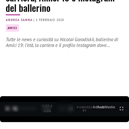
del ballerino
ANDREA SANNA
|
1 FEBBRAIO 2020
AMICI
Tutte le news e curiosità su Nicolai Gorodiskii, ballerino di
Amici 19: l’età, la carriera e il profilo Instagram dove…
0:30 /
Ad
hub
Media
POWERED
1
/
2
3:35
BY