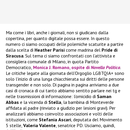
Ma come i libri, anche i giornali, non si giudicano dalla
copertina, per quanto digitale possa essere. In questo
numero ci siamo occupati delle polemiche scaturite a partire
dalla scelta di
Heather
Parisi
come madrina del
Pride di
Siracusa
. Sul tema ci siamo confrontati con l’attivista e
consigliera comunale di Milano, in quota Partito
Democratico,
Monica J. Romano, ospite di
Novella Politica
.
Le critiche legate alla giornata dell’Orgoglio LGBTQIA+ sono
solo l’inizio di una lunga chiacchierata sui diritti delle persone
transgender e non solo. Di pagina in pagina arriviamo a due
casi di cronaca di cui tanto abbiamo sentito parlare nei tg e
nelle trasmissioni di informazione: l’omicidio di
Saman
Abbas
e la vicenda di
Stella
, la bambina di Monteverde
affidata al padre (rinviato a giudizio per lesioni gravi). Per
analizzarli abbiamo coinvolto associazioni e volti delle
istituzioni, come
Stefania
Ascari
, deputata del Movimento
5 stelle,
Valeria
Valente
, senatrice PD. Usciamo, quindi,