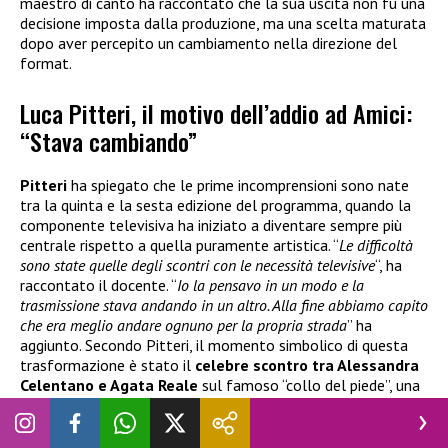
maestro di canto ha raccontato che la sua uscita non fu una
decisione imposta dalla produzione, ma una scelta maturata
dopo aver percepito un cambiamento nella direzione del
format.
Luca Pitteri, il motivo dell’addio ad Amici:
“Stava cambiando”
Pitteri
ha spiegato che le prime incomprensioni sono nate
tra la quinta e la sesta edizione del programma, quando la
componente televisiva ha iniziato a diventare sempre più
centrale rispetto a quella puramente artistica. “
Le difficoltà
sono state quelle degli scontri con le necessità televisive
“, ha
raccontato il docente. “
Io la pensavo in un modo e la
trasmissione stava andando in un altro. Alla fine abbiamo capito
che era meglio andare ognuno per la propria strada
” ha
aggiunto. Secondo Pitteri, il momento simbolico di questa
trasformazione è stato il
celebre scontro tra Alessandra
Celentano e Agata Reale
sul famoso “collo del piede”, una
vicenda rimasta nella memoria degli spettatori più
affezionati.