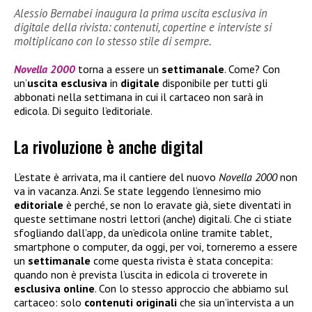
Alessio Bernabei inaugura la prima uscita esclusiva in
digitale della rivista: contenuti, copertine e interviste si
moltiplicano con lo stesso stile di sempre.
Novella 2000
torna a essere un
settimanale
. Come? Con
un’
uscita esclusiva
in
digitale
disponibile per tutti gli
abbonati nella settimana in cui il cartaceo non sarà in
edicola. Di seguito l’editoriale.
La rivoluzione è anche digital
L’estate è arrivata, ma il cantiere del nuovo
Novella 2000
non
va in vacanza. Anzi. Se state leggendo l’ennesimo mio
editoriale
è perché, se non lo eravate già, siete diventati in
queste settimane nostri lettori (anche) digitali. Che ci stiate
sfogliando dall’app, da un’edicola online tramite tablet,
smartphone o computer, da oggi, per voi, torneremo a essere
un
settimanale
come questa rivista è stata concepita:
quando non è prevista l’uscita in edicola ci troverete in
esclusiva
online
. Con lo stesso approccio che abbiamo sul
cartaceo: solo
contenuti
originali
che sia un’intervista a un