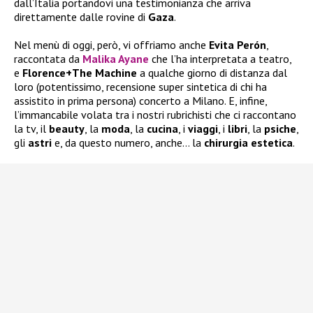
dall’Italia portandovi una testimonianza che arriva
direttamente dalle rovine di
Gaza
.
Nel menù di oggi, però, vi offriamo anche
Evita Perón
,
raccontata da
Malika Ayane
che l’ha interpretata a teatro,
e
Florence+The Machine
a qualche giorno di distanza dal
loro (potentissimo, recensione super sintetica di chi ha
assistito in prima persona) concerto a Milano. E, infine,
l’immancabile volata tra i nostri rubrichisti che ci raccontano
la tv, il
beauty
, la
moda
, la
cucina
, i
viaggi
, i
libri
, la
psiche
,
gli
astri
e, da questo numero, anche… la
chirurgia
estetica
.