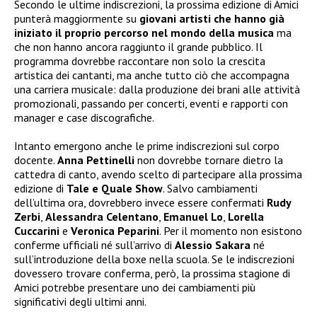
Secondo le ultime indiscrezioni, la prossima edizione di Amici
punterà maggiormente su
giovani artisti che hanno già
iniziato il proprio percorso nel mondo della musica
ma
che non hanno ancora raggiunto il grande pubblico. Il
programma dovrebbe raccontare non solo la crescita
artistica dei cantanti, ma anche tutto ciò che accompagna
una carriera musicale: dalla produzione dei brani alle attività
promozionali, passando per concerti, eventi e rapporti con
manager e case discografiche.
Intanto emergono anche le prime indiscrezioni sul corpo
docente.
Anna Pettinelli
non dovrebbe tornare dietro la
cattedra di canto, avendo scelto di partecipare alla prossima
edizione di
Tale e Quale Show
. Salvo cambiamenti
dell’ultima ora, dovrebbero invece essere confermati
Rudy
Zerbi
,
Alessandra Celentano
,
Emanuel Lo
,
Lorella
Cuccarini
e
Veronica Peparini
. Per il momento non esistono
conferme ufficiali né sull’arrivo di
Alessio Sakara
né
sull’introduzione della boxe nella scuola. Se le indiscrezioni
dovessero trovare conferma, però, la prossima stagione di
Amici potrebbe presentare uno dei cambiamenti più
significativi degli ultimi anni.