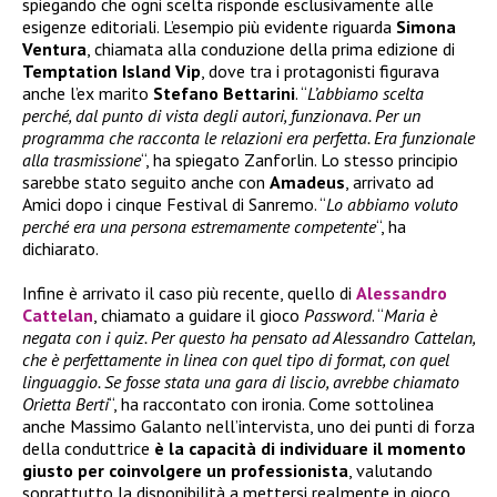
spiegando che ogni scelta risponde esclusivamente alle
esigenze editoriali. L’esempio più evidente riguarda
Simona
Ventura
, chiamata alla conduzione della prima edizione di
Temptation Island Vip
, dove tra i protagonisti figurava
anche l’ex marito
Stefano Bettarini
. “
L’abbiamo scelta
perché, dal punto di vista degli autori, funzionava. Per un
programma che racconta le relazioni era perfetta. Era funzionale
alla trasmissione
“, ha spiegato Zanforlin. Lo stesso principio
sarebbe stato seguito anche con
Amadeus
, arrivato ad
Amici dopo i cinque Festival di Sanremo. “
Lo abbiamo voluto
perché era una persona estremamente competente
“, ha
dichiarato.
Infine è arrivato il caso più recente, quello di
Alessandro
Cattelan
, chiamato a guidare il gioco
Password
. “
Maria è
negata con i quiz. Per questo ha pensato ad Alessandro Cattelan,
che è perfettamente in linea con quel tipo di format, con quel
linguaggio. Se fosse stata una gara di liscio, avrebbe chiamato
Orietta Berti
“, ha raccontato con ironia. Come sottolinea
anche Massimo Galanto nell’intervista, uno dei punti di forza
della conduttrice
è la capacità di individuare il momento
giusto per coinvolgere un professionista
, valutando
soprattutto la disponibilità a mettersi realmente in gioco.