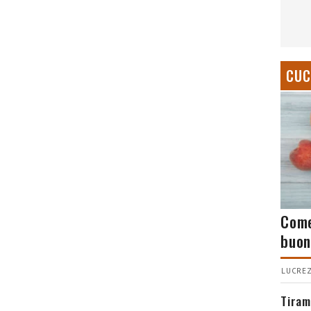
CUC
Come
buon
LUCREZ
Tiram