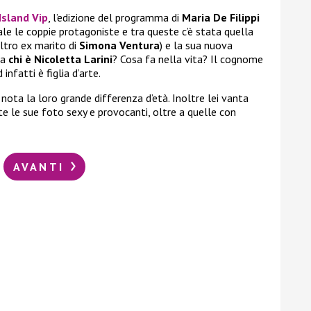
sland Vip
, l’edizione del programma di
Maria De Filippi
ale le coppie protagoniste e tra queste c’è stata quella
altro ex marito di
Simona Ventura
) e la sua nuova
Ma
chi è Nicoletta Larini
? Cosa fa nella vita? Il cognome
nfatti è figlia d’arte.
ota la loro grande differenza d’età. Inoltre lei vanta
ste le sue foto sexy e provocanti, oltre a quelle con
AVANTI