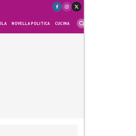
OLA
NOVELLA POLITICA
CUCINA