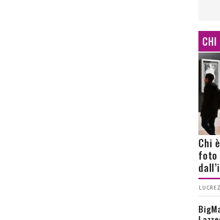
CHI
Chi 
foto
dall
LUCREZ
BigMa
Lazze