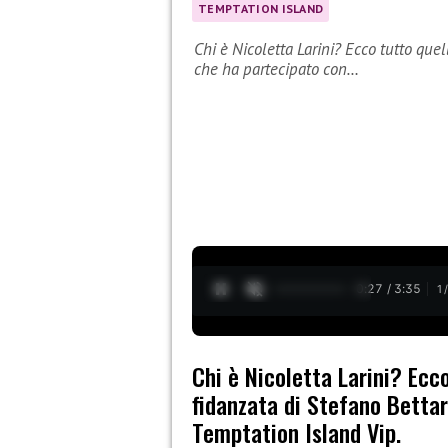
TEMPTATION ISLAND
Chi è Nicoletta Larini? Ecco tutto quel
che ha partecipato con…
0:28 / 3:35
1
Chi è Nicoletta Larini? Ecco
fidanzata di Stefano Bettar
Temptation Island Vip.