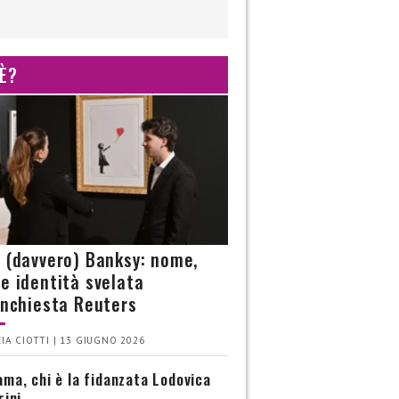
 È?
è (davvero) Banksy: nome,
 e identità svelata
’inchiesta Reuters
IA CIOTTI | 13 GIUGNO 2026
ma, chi è la fidanzata Lodovica
rini