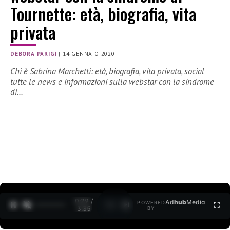
Tournette: età, biografia, vita
privata
DEBORA PARIGI
|
14 GENNAIO 2020
Chi è Sabrina Marchetti: età, biografia, vita privata, social
tutte le news e informazioni sulla webstar con la sindrome
di…
0:30 /
Ad
hub
Media
POWERED
1
/
2
3:35
BY