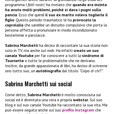
programma
I fatti vostri
, ha rivelato che
quando era incinta
ha avuto molti problemi, poiché si dava i pugni sulla
pancia
. Ecco che quindi
il suo ex marito voleva toglierle il
figlio
. Questo periodo traumatico le ha
provocato la
coprolalia
che sarebbe un disturbo compulsivo che porta la
persona affetta a pronunciare in modo incondizionato
bestemmie e parolacce.
Sabrina Marchetti
ha deciso di raccontare la sua storia non
solo in TV, ma anche sul web. Ha infatti
creato un suo
canale Youtube
per far conoscere a tutti la
sindrome di
Tournette
e tutte le problematiche che ne derivano.
Inoltre, da grande appassionata di libri, ha deciso di scriverne
uno tutto suo, un’
autobiografia
dal titolo
“Colpa di chi?”
.
Sabrina Marchetti sui social
Come detto,
Sabrina Marchetti
è molto conosciuta sui
social ed è diventata una vera e propria
webstar
. Sul suo
blog e sul suo canale Youtube ha raccontato la sua vita. Ma
può essere seguita anche sul suo
profilo Instagram
che