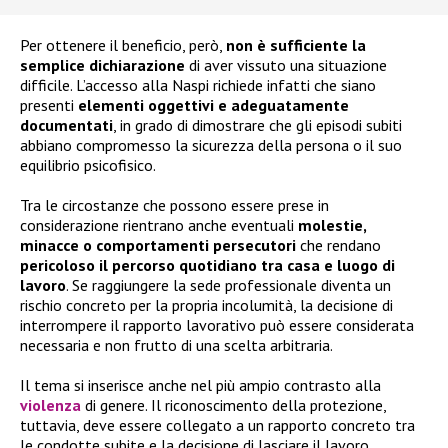
Per ottenere il beneficio, però,
non è sufficiente la
semplice dichiarazione
di aver vissuto una situazione
difficile. L’accesso alla Naspi richiede infatti che siano
presenti
elementi oggettivi e adeguatamente
documentati
, in grado di dimostrare che gli episodi subiti
abbiano compromesso la sicurezza della persona o il suo
equilibrio psicofisico.
Tra le circostanze che possono essere prese in
considerazione rientrano anche eventuali
molestie,
minacce o comportamenti persecutori
che rendano
pericoloso il percorso quotidiano tra casa e luogo di
lavoro
. Se raggiungere la sede professionale diventa un
rischio concreto per la propria incolumità, la decisione di
interrompere il rapporto lavorativo può essere considerata
necessaria e non frutto di una scelta arbitraria.
Il tema si inserisce anche nel più ampio contrasto alla
violenza
di genere. Il riconoscimento della protezione,
tuttavia, deve essere collegato a un rapporto concreto tra
le condotte subite e la decisione di lasciare il lavoro.