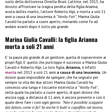
ruolo della dottoressa Ornella Bruni. L’attrice, nel 2015, ha
dovuto affrontare la tragica perdita della figlia Arianna,
avuta dall’ex marito, l’attore Roberto Alpi, e morta a soli 21
anni a causa di una leucemia. A
“Vanity Fair”
, Marina Giulia
Cavalli ha parlato a cuore aperto, rivelando come fa ad
andare avanti dopo il lutto più grande.
Marina Giulia Cavalli: la figlia Arianna
morta a soli 21 anni
E’ la paura più grande di un genitore, quella di sopravvivere ai
propri figli. E’ quello che purtroppo è successo a Marina Giulia
Cavalli e Roberto Alpi. La loro figlia,
Arianna,
è infatti
morta
nel 2015 a soli 21 anni
a causa di una leucemia.
Un
dolore quasi impossibile da spiegare, che ha segnato per
sempre la vita dei due attori. Marina Giulia Cavalli ha
concesso una lunga e toccante intervista a
“Vanity Fai
r”,
nella quale ha parlato a cuore aperto, di quel dolore che
ancora oggi, a distanza di 11 anni, è ancora presente e con il
quale deve fare i coni ogni giorno:
“Non è possibile scappare
dal dolore, come si fa? Se anche ti butti a capofitto nel lavoro,