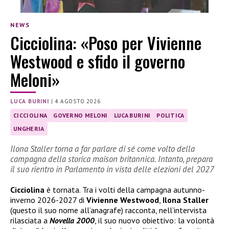
NEWS
Cicciolina: «Poso per Vivienne
Westwood e sfido il governo
Meloni»
LUCA BURINI
|
4 AGOSTO 2026
CICCIOLINA
GOVERNO MELONI
LUCA BURINI
POLITICA
UNGHERIA
Ilona Staller torna a far parlare di sé come volto della
campagna della storica maison britannica. Intanto, prepara
il suo rientro in Parlamento in vista delle elezioni del 2027
Cicciolina
è tornata. Tra i volti della campagna autunno-
inverno 2026-2027 di
Vivienne Westwood
,
Ilona Staller
(questo il suo nome all’anagrafe) racconta, nell’intervista
rilasciata a
Novella 2000
, il suo nuovo obiettivo: la volontà