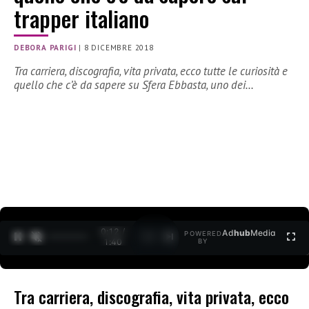
trapper italiano
DEBORA PARIGI
|
8 DICEMBRE 2018
Tra carriera, discografia, vita privata, ecco tutte le curiosità e
quello che c’è da sapere su Sfera Ebbasta, uno dei…
0:13 /
Ad
hub
Media
POWERED
1
/
2
1:40
BY
Tra carriera, discografia, vita privata, ecco