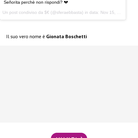
Señorita perchè non rispondi? 💔
Un post condiviso da
$€
(@sferaebbasta) in data:
Nov 15, 2018 at 11:01 PST
Il suo vero nome è
Gionata Boschetti