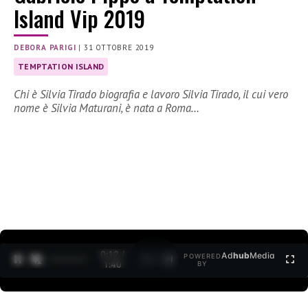
Island Vip 2019
DEBORA PARIGI
|
31 OTTOBRE 2019
TEMPTATION ISLAND
Chi è Silvia Tirado biografia e lavoro Silvia Tirado, il cui vero
nome è Silvia Maturani, è nata a Roma…
0:12 /
Ad
hub
Media
POWERED
1
/
2
1:40
BY