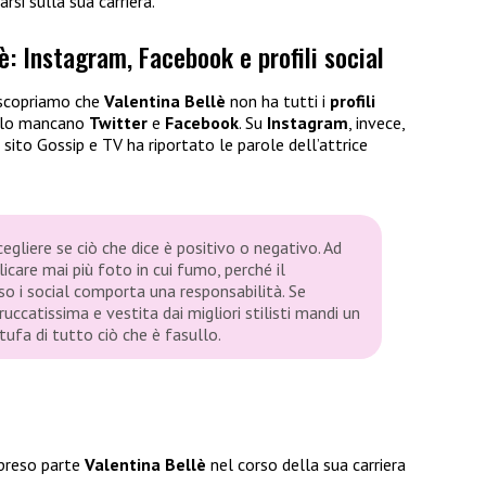
si sulla sua carriera.
è: Instagram, Facebook e profili social
 scopriamo che
Valentina Bellè
non ha tutti i
profili
pello mancano
Twitter
e
Facebook
. Su
Instagram
, invece,
i sito Gossip e TV ha riportato le parole dell’attrice
gliere se ciò che dice è positivo o negativo. Ad
care mai più foto in cui fumo, perché il
o i social comporta una responsabilità. Se
ruccatissima e vestita dai migliori stilisti mandi un
ufa di tutto ciò che è fasullo.
 preso parte
Valentina Bellè
nel corso della sua carriera