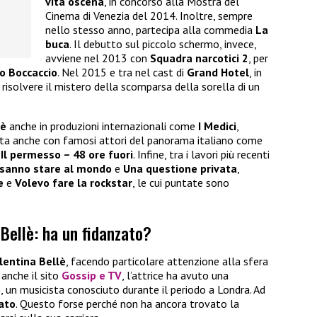
vita oscena
, in concorso alla Mostra del
Cinema di Venezia del 2014. Inoltre, sempre
nello stesso anno, partecipa alla commedia
La
buca
. Il debutto sul piccolo schermo, invece,
avviene nel 2013 con
Squadra narcotici 2
, per
o Boccaccio
. Nel 2015 e tra nel cast di
Grand Hotel
, in
 risolvere il mistero della scomparsa della sorella di un
lè
anche in produzioni internazionali come
I Medici
,
ita anche con famosi attori del panorama italiano come
n
Il permesso – 48 ore fuori
. Infine, tra i lavori più recenti
 sanno stare al mondo
e
Una questione privata
,
e
e
Volevo fare la rockstar
, le cui puntate sono
 Bellè: ha un fidanzato?
lentina Bellè
, facendo particolare attenzione alla sfera
anche il sito
Gossip e TV
, l’attrice ha avuto una
o
, un musicista conosciuto durante il periodo a Londra. Ad
ato
. Questo forse perché non ha ancora trovato la