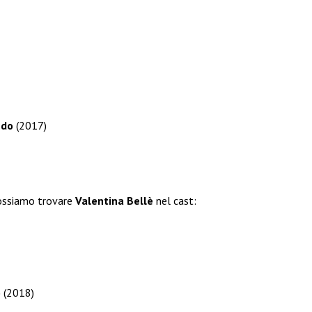
ndo
(2017)
 possiamo trovare
Valentina Bellè
nel cast:
o
(2018)