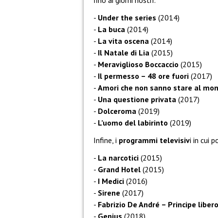
fino ai giorni nostri:
Under the series
(2014)
La buca
(2014)
La vita oscena
(2014)
Il Natale di Lia
(2015)
Meraviglioso Boccaccio
(2015)
Il permesso – 48 ore fuori
(2017)
Amori che non sanno stare al mo
Una questione privata
(2017)
Dolceroma
(2019)
L’uomo del labirinto
(2019)
Infine, i
programmi televisiv
i in cui
La narcotici
(2015)
Grand Hotel
(2015)
I Medici
(2016)
Sirene
(2017)
Fabrizio De André – Principe liber
Genius
(2018)