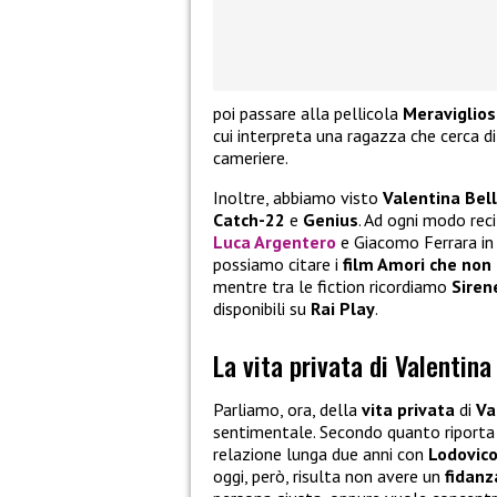
poi passare alla pellicola
Meraviglios
cui interpreta una ragazza che cerca di
cameriere.
Inoltre, abbiamo visto
Valentina Bel
Catch-22
e
Genius
. Ad ogni modo rec
Luca Argentero
e Giacomo Ferrara i
possiamo citare i
film Amori che non
mentre tra le fiction ricordiamo
Siren
disponibili su
Rai Play
.
La vita privata di Valentina
Parliamo, ora, della
vita privata
di
Va
sentimentale. Secondo quanto riporta 
relazione lunga due anni con
Lodovic
oggi, però, risulta non avere un
fidanz