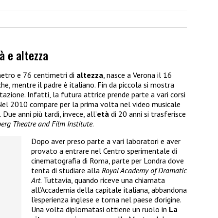
à e altezza
metro e 76 centimetri di
altezza
, nasce a Verona il 16
he, mentre il padre è italiano. Fin da piccola si mostra
azione. Infatti, la futura attrice prende parte a vari corsi
Nel 2010 compare per la prima volta nel video musicale
Due anni più tardi, invece, all’
età
di 20 anni si trasferisce
berg Theatre and Film Institute
.
Dopo aver preso parte a vari laboratori e aver
provato a entrare nel Centro sperimentale di
cinematografia di Roma, parte per Londra dove
tenta di studiare alla
Royal Academy of Dramatic
Art
. Tuttavia, quando riceve una chiamata
all’Accademia della capitale italiana, abbandona
l’esperienza inglese e torna nel paese d’origine.
Una volta diplomatasi ottiene un ruolo in
La