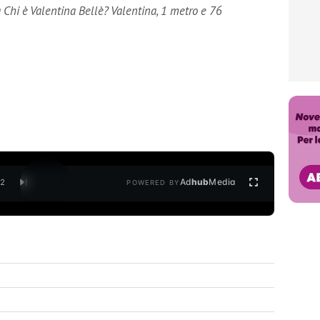
a Chi è Valentina Bellè? Valentina, 1 metro e 76
Ad
hub
Media
/
2
POWERED BY