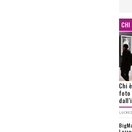
CHI
Chi 
foto
dall
LUCREZ
BigMa
Lazze