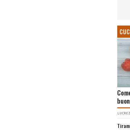
CUC
Come
buon
LUCREZ
Tiram