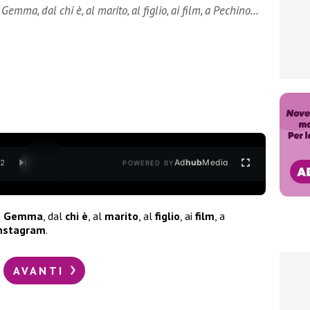
Gemma, dal chi è, al marito, al figlio, ai film, a Pechino…
Ad
hub
Media
/
2
POWERED BY
a Gemma
, dal
chi è
, al
marito
, al
figlio
, ai
film
, a
nstagram
.
AVANTI