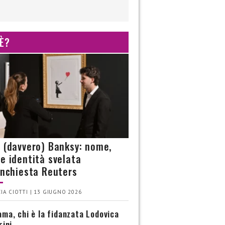
 È?
è (davvero) Banksy: nome,
 e identità svelata
’inchiesta Reuters
IA CIOTTI | 13 GIUGNO 2026
ma, chi è la fidanzata Lodovica
rini