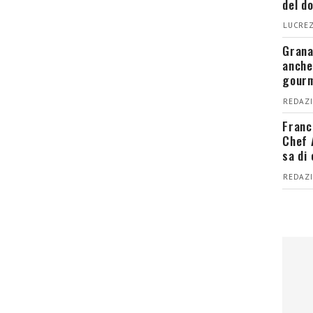
del d
LUCREZ
Grana
anche
gour
REDAZI
Franc
Chef 
sa di
REDAZI