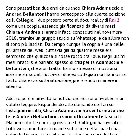
Sono passati ben due anni da quando
Chiara Adamuccio
e
Andrea Bellantoni
hanno partecipato alla quarta edizione
de
Il Collegio
. I due presero parte al docu reality di
Rai 2
come una coppia, essendo già fidanzati da diversi mesi.
Chiara
e
Andrea
si erano infatti conosciuti nel novembre
2018, tramite un gruppo studio su Whatsapp, e da allora non
si sono più lasciati. Da tempo dunque la coppia è una delle
più amate del web, tuttavia già da qualche mese era
sembrato che qualcosa si fosse rotto tra i due. Negli ultimi
mesi infatti si è parlato spesso di crisi per la
Adamuccio
e
Bellantoni
, che a un tratto hanno smesso di mostrarsi
insieme sui social. Tuttavia i due ex collegiali non hanno mai
fatto chiarezza sulla situazione, preferendo rimanere in
silenzio.
Adesso però è arrivata la notizia che nessuno avrebbe mai
voluto leggere. Rispondendo alle domande dei fan su
Instagram infatti,
Chiara Adamuccio ha confermato che
lei e Andrea Bellantoni si sono ufficialmente lasciati
!
Ma non solo. L’ex protagonista de
Il Collegio
ha invitato i
follower a non fare domande sulla fine della sua storia,
volendo tenere la sua vita privata lontana dai riflettori.