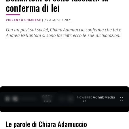
conferma di lei
VINCENZO CHIANESE
|
25 AGOSTO 2021
Con un post sui social, Chiara Adamuccio conferma che lei e
Andrea Bellantoni si sono lasciati: ecco le sue dichiarazioni.
0:27 /
Ad
hub
Media
POWERED
1
/
2
1:40
BY
Le parole di Chiara Adamuccio