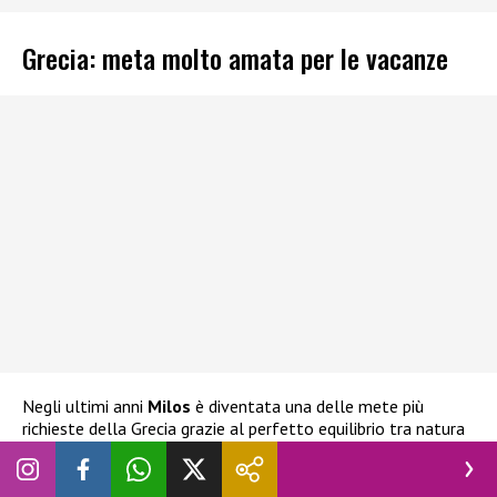
Grecia: meta molto amata per le vacanze
Negli ultimi anni
Milos
è diventata una delle mete più
richieste della Grecia grazie al perfetto equilibrio tra natura
incontaminata e autenticità.
Tra i luoghi più celebri c’è
la spiaggia di Sarakiniko
, famosa