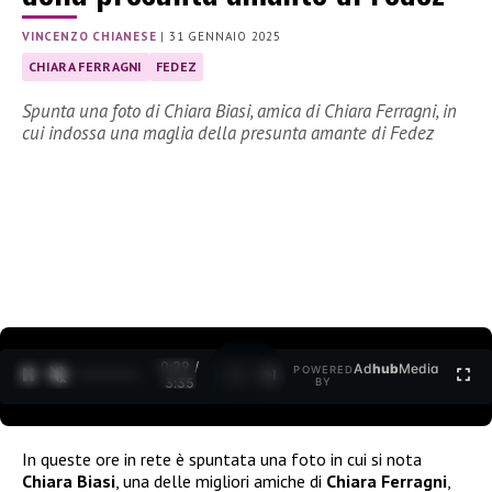
VINCENZO CHIANESE
|
31 GENNAIO 2025
CHIARA FERRAGNI
FEDEZ
Spunta una foto di Chiara Biasi, amica di Chiara Ferragni, in
cui indossa una maglia della presunta amante di Fedez
0:30 /
Ad
hub
Media
POWERED
1
/
2
3:35
BY
In queste ore in rete è spuntata una foto in cui si nota
Chiara Biasi
, una delle migliori amiche di
Chiara Ferragni
,