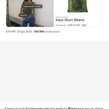
Come si può facilmente intuire però la
Biasi
non era in alcun