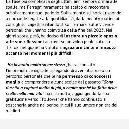
La fase più complicata degli ultimi anni sembra ormai alle
spalle, ma Ferragni raramente ha scelto di raccontare
pubblicamente quel periodo. Solitamente sui social risponde
a domande legate alla quotidianità, dalla beauty routine ai
consigli sui capelli, evitando di soffermarsi sulle vicende
personali che l’hanno coinvolta dalla fine del 2023. Nei
giorni scorsi, però, ha deciso di
lasciare un piccolo spazio
alle sue riflessioni
attraverso un video pubblicato su
TikTok, nel quale ha voluto
ringraziare chi le è rimasto
accanto nei momenti più difficili
.
“
Ho lavorato molto su me stessa
”, ha raccontato
l’imprenditrice digitale, spiegando di aver intrapreso un
percorso personale che le ha
permesso di conoscersi
meglio
e comprendere alcune scelte del passato. “
Sono
riuscita a capirmi molto di più, a capire perché ho fatto delle
scelte nella mia vita
”, ha dichiarato, aggiungendo la sua
gratitudine verso i follower che hanno continuato a
sostenerla anche nei periodi in cui il suo umore non era dei
migliori.