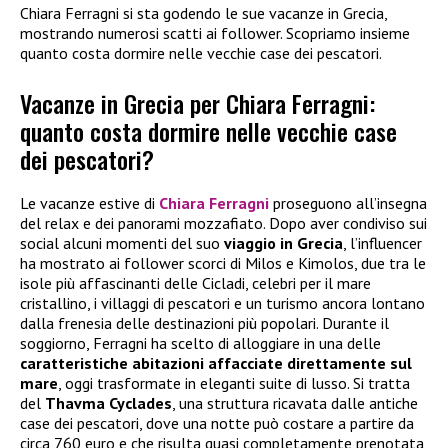
Chiara Ferragni si sta godendo le sue vacanze in Grecia,
mostrando numerosi scatti ai follower. Scopriamo insieme
quanto costa dormire nelle vecchie case dei pescatori.
Vacanze in Grecia per Chiara Ferragni:
quanto costa dormire nelle vecchie case
dei pescatori?
Le vacanze estive di
Chiara Ferragni
proseguono all’insegna
del relax e dei panorami mozzafiato. Dopo aver condiviso sui
social alcuni momenti del suo
viaggio in Grecia
, l’influencer
ha mostrato ai follower scorci di Milos e Kimolos, due tra le
isole più affascinanti delle Cicladi, celebri per il mare
cristallino, i villaggi di pescatori e un turismo ancora lontano
dalla frenesia delle destinazioni più popolari. Durante il
soggiorno, Ferragni ha scelto di alloggiare in una delle
caratteristiche abitazioni affacciate direttamente sul
mare
, oggi trasformate in eleganti suite di lusso. Si tratta
del
Thavma Cyclades
, una struttura ricavata dalle antiche
case dei pescatori, dove una notte può costare a partire da
circa 760 euro e che risulta quasi completamente prenotata