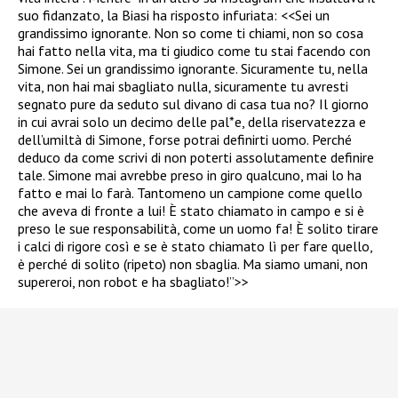
suo fidanzato, la Biasi ha risposto infuriata: <<Sei un
grandissimo ignorante. Non so come ti chiami, non so cosa
hai fatto nella vita, ma ti giudico come tu stai facendo con
Simone. Sei un grandissimo ignorante. Sicuramente tu, nella
vita, non hai mai sbagliato nulla, sicuramente tu avresti
segnato pure da seduto sul divano di casa tua no? Il giorno
in cui avrai solo un decimo delle pal*e, della riservatezza e
dell’umiltà di Simone, forse potrai definirti uomo. Perché
deduco da come scrivi di non poterti assolutamente definire
tale. Simone mai avrebbe preso in giro qualcuno, mai lo ha
fatto e mai lo farà. Tantomeno un campione come quello
che aveva di fronte a lui! È stato chiamato in campo e si è
preso le sue responsabilità, come un uomo fa! È solito tirare
i calci di rigore così e se è stato chiamato lì per fare quello,
è perché di solito (ripeto) non sbaglia. Ma siamo umani, non
supereroi, non robot e ha sbagliato!”>>