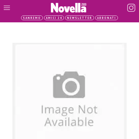
SANREMO
AMICI 24
NEWSLETTER
ABBONATI