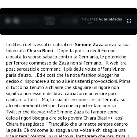
0:27 /
Ad
hub
Media
POWERED
1
/
2
3:35
BY
In difesa del “vessato” calciatore
Simone Zaza
arriva la sua
fidanzata
Chiara Biasi
… Dopo la partita degli Europei
giocata lo scorso sabato contro la Germania, le polemiche
per l’errore commesso da Zaza non si fermano… Il web, tra
post sarcastici e commenti il più delle volte offensivi, non
parla d’altro…. Ed è così che la nota fashion blogger ha
deciso di rispondere a tono alle insistenti provocazioni. Prima
di tutto ha tenuto a chiarire che sbagliare un rigore non
significa non essere dei bravi calciatori e un errore può
capitare a tutti… Ma, la sua attenzione si è soffermata su
alcuni commenti dei suoi fan due in particolare uno su
Twitter che diceva: <<Se Simone Zaza fa l’amore come
calcia i rigori bisogna dire solo povera Chiara Biasi >> così
Chiara ha replicato: “Tranquillo che la mette sempre dentro
la palla. C’è chi come lui sbaglia una volta e chi sbaglia una
vita intera”. Mentre in un altro su Instagram che insultava il