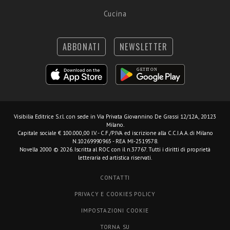
Cucina
ABBONATI
NEWSLETTER
Visibilia Editrice S.r.l.
con sede in Via Privata Giovannino De Grassi 12/12A, 20123
Milano.
Capitale sociale € 100.000,00 I.V. - C.F./P.IVA ed iscrizione alla C.C.I.A.A. di Milano
N.10269990965 - REA MI-2519578.
Novella 2000 © 2026. Iscritta al ROC con il n.37767. Tutti i diritti di proprietà
letteraria ed artistica riservati.
CONTATTI
PRIVACY E COOKIES POLICY
IMPOSTAZIONI COOKIE
TORNA SU