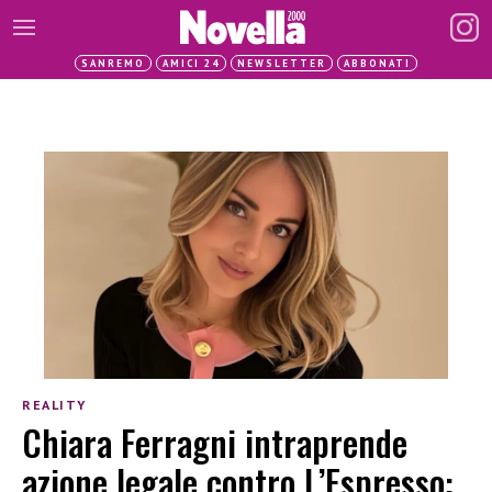
SANREMO
AMICI 24
NEWSLETTER
ABBONATI
REALITY
Chiara Ferragni intraprende
azione legale contro L’Espresso: