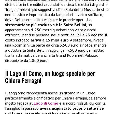
distribuite in tre edifici circondati da circa tre ettari di giardini.
Tra gli ambienti più suggestivi c’è la Sala della Musica, in stile
neoclassico e impreziosita da lampadari in vetro soffiato,
dove Bellini era solito eseguire le proprie opere. La
sistemazione più esclusiva è la Suite Bellini
, un
appartamento di 250 metri quadrati con vista e ricchi
affreschi: per due persone, nelle notti del 22 e 23 agosto, il
costo indicato
arriva a 15 mila euro
. A settembre, invece,
una Room in Villa parte da circa 3.500 euro a notte, mentre
a ottobre la Suite Bellini raggiunge i 7.500 euro per notte;
tra le alternative c’è anche la Grand Room nel Palazzo,
disponibile da 1.800 euro.
Il Lago di Como, un luogo speciale per
Chiara Ferragni
Il soggiorno rappresenta anche un ritorno in un luogo
particolarmente significativo per Chiara Ferragni, da sempre
molto legata al
Lago di Como
e ai ricordi vissuti qui con la
famiglia. In passato
aveva acquistato proprio sulle rive
del lago una residenza
di lusso insieme all’ex marito