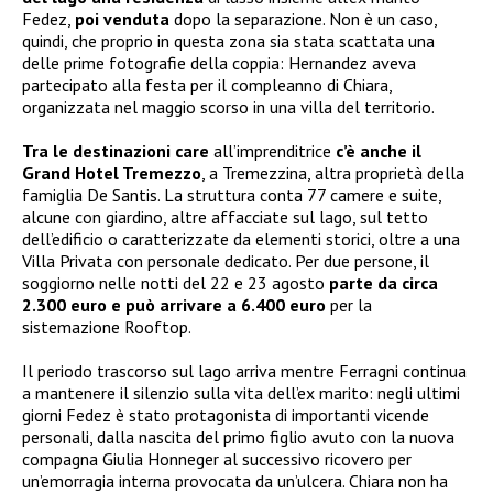
Fedez,
poi venduta
dopo la separazione. Non è un caso,
quindi, che proprio in questa zona sia stata scattata una
delle prime fotografie della coppia: Hernandez aveva
partecipato alla festa per il compleanno di Chiara,
organizzata nel maggio scorso in una villa del territorio.
Tra le destinazioni care
all’imprenditrice
c’è anche il
Grand Hotel Tremezzo
, a Tremezzina, altra proprietà della
famiglia De Santis. La struttura conta 77 camere e suite,
alcune con giardino, altre affacciate sul lago, sul tetto
dell’edificio o caratterizzate da elementi storici, oltre a una
Villa Privata con personale dedicato. Per due persone, il
soggiorno nelle notti del 22 e 23 agosto
parte da circa
2.300 euro e può arrivare a 6.400 euro
per la
sistemazione Rooftop.
Il periodo trascorso sul lago arriva mentre Ferragni continua
a mantenere il silenzio sulla vita dell’ex marito: negli ultimi
giorni Fedez è stato protagonista di importanti vicende
personali, dalla nascita del primo figlio avuto con la nuova
compagna Giulia Honneger al successivo ricovero per
un’emorragia interna provocata da un’ulcera. Chiara non ha