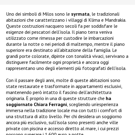
Uno dei simboli di Milos sono le
syrmata
, le tradizionali
abitazioni che caratterizzano i villaggi di Klima e Mandrakia.
Queste costruzioni nacquero secoli fa per soddisfare le
esigenze dei pescatori dell’isola. Il piano terra veniva
utilizzato come rimessa per custodire le imbarcazioni
durante la notte o nei periodi di maltempo, mentre il piano
superiore era destinato all’abitazione della famiglia. Le
grandi porte colorate, dipinte con tonalità vivaci, servivano a
distinguere facilmente ogni proprietà e ancora oggi
rappresentano uno degli elementi più fotografati dell’isola.
Con il passare degli anni, molte di queste abitazioni sono
state restaurate e trasformate in appartamenti esclusivi,
mantenendo però intatto il fascino dell’architettura
originaria. È proprio in una di queste strutture che
ha
soggiornato Chiara Ferragni
, scegliendo un’esperienza
immersa nella tradizione locale ma con tutti i comfort di
una struttura di alto livello. Per chi desidera un soggiorno
ancora più esclusivo, sull’isola sono presenti anche ville
private con piscina e accesso diretto al mare, i cui prezzi
possono superare i 1.600 euro a notte.