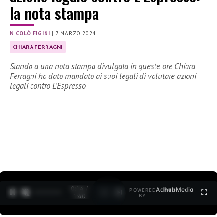
la nota stampa
NICOLÒ FIGINI
|
7 MARZO 2024
CHIARA FERRAGNI
Stando a una nota stampa divulgata in queste ore Chiara
Ferragni ha dato mandato ai suoi legali di valutare azioni
legali contro L’Espresso
0:15 /
Ad
hub
Media
POWERED
1
/
2
1:40
BY