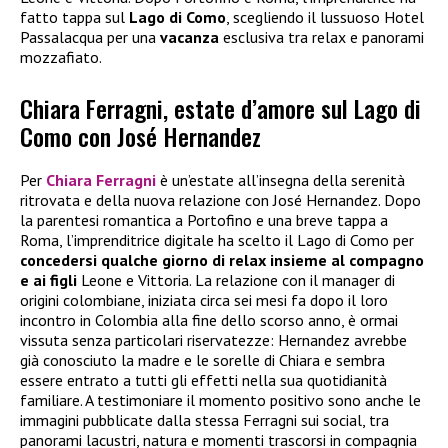
fatto tappa sul
Lago di Como
, scegliendo il lussuoso Hotel
Passalacqua per una
vacanza
esclusiva tra relax e panorami
mozzafiato.
Chiara Ferragni, estate d’amore sul Lago di
Como con José Hernandez
Per
Chiara Ferragni
è un’estate all’insegna della serenità
ritrovata e della nuova relazione con José Hernandez. Dopo
la parentesi romantica a Portofino e una breve tappa a
Roma, l’imprenditrice digitale ha scelto il Lago di Como per
concedersi qualche giorno di relax insieme al compagno
e ai figli
Leone e Vittoria. La relazione con il manager di
origini colombiane, iniziata circa sei mesi fa dopo il loro
incontro in Colombia alla fine dello scorso anno, è ormai
vissuta senza particolari riservatezze: Hernandez avrebbe
già conosciuto la madre e le sorelle di Chiara e sembra
essere entrato a tutti gli effetti nella sua quotidianità
familiare. A testimoniare il momento positivo sono anche le
immagini pubblicate dalla stessa Ferragni sui social, tra
panorami lacustri, natura e momenti trascorsi in compagnia