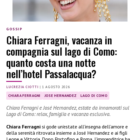
GOSSIP
Chiara Ferragni, vacanza in
compagnia sul lago di Como:
quanto costa una notte
nell’hotel Passalacqua?
LUCREZIA CIOTTI
|
1 AGOSTO 2026
CHIARA FERRAGNI
JOSE HERNANDEZ
LAGO DI COMO
Chiara Ferragni e José Hernandez, estate da innamorati sul
Lago di Como: relax, famiglia e vacanza esclusiva.
Chiara Ferragni
si gode un’estate all’insegna dell’amore e
della serenità ritrovata insieme a José Hernandez e ai figli
Leone e Vittoria. Dopo Portofino e Roma, l’imprenditrice ha