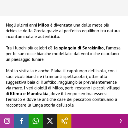
Negli ultimi anni
Milos
è diventata una delle mete più
richieste della Grecia grazie al perfetto equilibrio tra natura
incontaminata e autenticità.
Tra i luoghi più celebri c’è
la spiaggia di Sarakiniko
, famosa
per le sue rocce bianche modellate dal vento che ricordano
un paesaggio lunare.
Molto visitata è anche Plaka, il capoluogo dell’isola, con i
suoi vicoli bianchi e i tramonti spettacolari, oltre alla
suggestiva baia di Kleftiko, raggiungibile prevalentemente
via mare. I veri gioielli di Milos, però, restano i piccoli villaggi
di
Klima e Mandrakia
, dove il tempo sembra essersi
fermato e dove le antiche case dei pescatori continuano a
raccontare la lunga storia dell’isola.
Il
viaggio di
Chiara Ferragni
è proseguito anche a Kimolos,
una piccola isola situata a meno di un chilometro da Milos
ma ancora lontana dai grandi flussi turistici. Qui il ritmo è