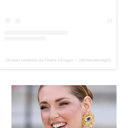
Un post condiviso da Chiara Ferragni ✨ (@chiaraferragni)