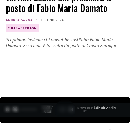
posto di Fabio Maria Damato
ANDREA SANNA
|
13 GIUGNO 2024
CHIARA FERRAGNI
Scopriamo insieme chi dovrebbe sostituire Fabio Maria
Damato. Ecco qual è la scelta da parte di Chiara Ferragni
0:29 /
Ad
hub
Media
POWERED
1
/
2
3:35
BY