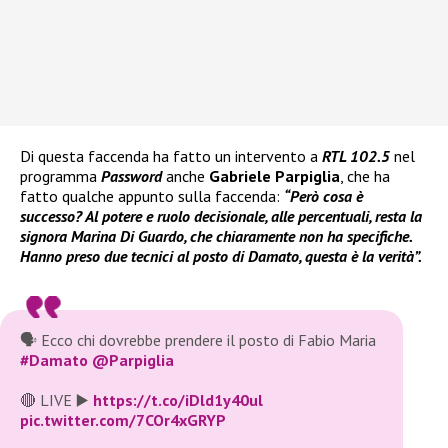
Di questa faccenda ha fatto un intervento a
RTL 102.5
nel
programma
Password
anche
Gabriele Parpiglia
, che ha
fatto qualche appunto sulla faccenda:
“Però cosa è
successo? Al potere e ruolo decisionale, alle percentuali, resta la
signora Marina Di Guardo, che chiaramente non ha specifiche.
Hanno preso due tecnici al posto di Damato, questa è la verità”.
🗣️ Ecco chi dovrebbe prendere il posto di Fabio Maria
#Damato
@Parpiglia
🔴 LIVE ▶️
https://t.co/iDld1y40ul
pic.twitter.com/7COr4xGRYP