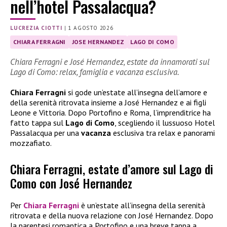
nell’hotel Passalacqua?
LUCREZIA CIOTTI
|
1 AGOSTO 2026
CHIARA FERRAGNI
JOSE HERNANDEZ
LAGO DI COMO
Chiara Ferragni e José Hernandez, estate da innamorati sul
Lago di Como: relax, famiglia e vacanza esclusiva.
Chiara Ferragni
si gode un’estate all’insegna dell’amore e
della serenità ritrovata insieme a José Hernandez e ai figli
Leone e Vittoria. Dopo Portofino e Roma, l’imprenditrice ha
fatto tappa sul
Lago di Como
, scegliendo il lussuoso Hotel
Passalacqua per una
vacanza
esclusiva tra relax e panorami
mozzafiato.
Chiara Ferragni, estate d’amore sul Lago di
Como con José Hernandez
Per
Chiara Ferragni
è un’estate all’insegna della serenità
ritrovata e della nuova relazione con José Hernandez. Dopo
la parentesi romantica a Portofino e una breve tappa a