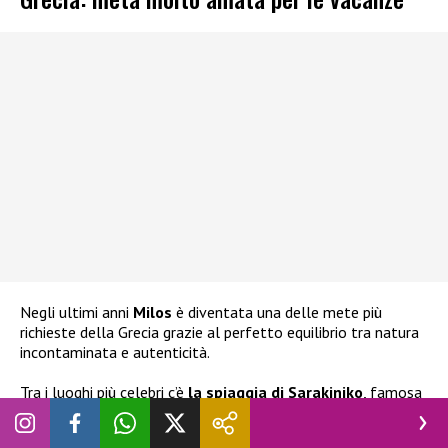
Negli ultimi anni
Milos
è diventata una delle mete più
richieste della Grecia grazie al perfetto equilibrio tra natura
incontaminata e autenticità.
Tra i luoghi più celebri c’è
la spiaggia di Sarakiniko
, famosa
per le sue rocce bianche modellate dal vento che ricordano
un paesaggio lunare.