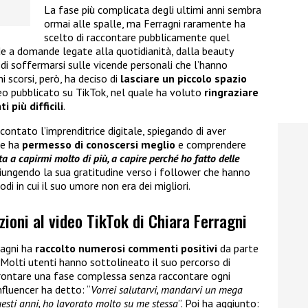
La fase più complicata degli ultimi anni sembra
ormai alle spalle, ma Ferragni raramente ha
scelto di raccontare pubblicamente quel
de a domande legate alla quotidianità, dalla beauty
o di soffermarsi sulle vicende personali che l’hanno
i scorsi, però, ha deciso di
lasciare un piccolo spazio
eo pubblicato su TikTok, nel quale ha voluto
ringraziare
 più difficili
.
ccontato l’imprenditrice digitale, spiegando di aver
le ha
permesso di conoscersi meglio
e comprendere
ta a capirmi molto di più, a capire perché ho fatto delle
ggiungendo la sua gratitudine verso i follower che hanno
di in cui il suo umore non era dei migliori.
zioni al video TikTok di Chiara Ferragni
ragni ha
raccolto numerosi commenti positivi
da parte
. Molti utenti hanno sottolineato il suo percorso di
ffrontare una fase complessa senza raccontare ogni
nfluencer ha detto: “
Vorrei salutarvi, mandarvi un mega
uesti anni, ho lavorato molto su me stessa
”. Poi ha aggiunto: