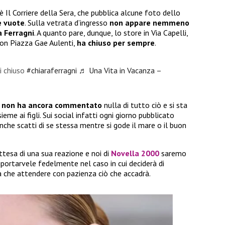
 è Il Corriere della Sera, che pubblica alcune foto dello
e vuote
. Sulla vetrata d’ingresso
non appare nemmeno
a Ferragni
. A quanto pare, dunque, lo store in Via Capelli,
con Piazza Gae Aulenti,
ha chiuso per sempre
.
i chiuso
#chiaraferragni
♬ Una Vita in Vacanza –
le non ha ancora commentato
nulla di tutto ciò e si sta
e ai figli. Sui social infatti ogni giorno pubblicato
nche scatti di se stessa mentre si gode il mare o il buon
tesa di una sua reazione e noi di
Novella 2000
saremo
riportarvele fedelmente nel caso in cui deciderà di
ta che attendere con pazienza ciò che accadrà.