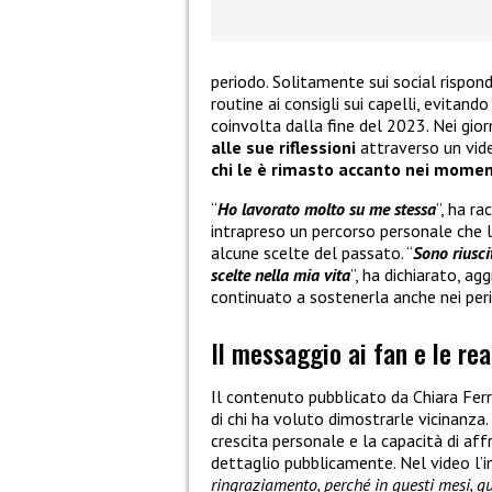
periodo. Solitamente sui social rispon
routine ai consigli sui capelli, evitand
coinvolta dalla fine del 2023. Nei giorn
alle sue riflessioni
attraverso un vid
chi le è rimasto accanto nei momenti
“
Ho lavorato molto su me stessa
”, ha ra
intrapreso un percorso personale che 
alcune scelte del passato. “
Sono riusci
scelte nella mia vita
”, ha dichiarato, a
continuato a sostenerla anche nei perio
Il messaggio ai fan e le rea
Il contenuto pubblicato da Chiara Fer
di chi ha voluto dimostrarle vicinanza
crescita personale e la capacità di a
dettaglio pubblicamente. Nel video l’i
ringraziamento, perché in questi mesi, q