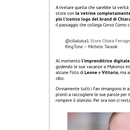
A rivelare quella che sarebbe la verità
store con
le vetrine completament
più l’iconico logo del brand di Chiar
il passaggio che collega Corso Como 
@cilialuisa1
Store Chiara Ferragn
RingTone – Michele Tarasik
Al momento
l’imprenditrice digita
godendo le sue vacanze a Mykonos insiem
alcune foto di
Leone
e
Vittoria
, ma a
cibo.
Ovviamente tutti i fan rimangono in at
pronti a raccogliere le sue parole per 
rompere il silenzio. Per ora non ci res