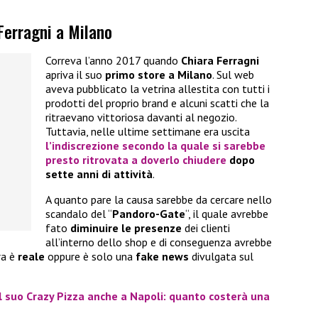
 Ferragni a Milano
Correva l’anno 2017 quando
Chiara Ferragni
apriva il suo
primo store a
Milano
. Sul web
aveva pubblicato la vetrina allestita con tutti i
prodotti del proprio brand e alcuni scatti che la
ritraevano vittoriosa davanti al negozio.
Tuttavia, nelle ultime settimane era uscita
l’indiscrezione secondo la quale si sarebbe
presto ritrovata a doverlo chiudere
dopo
sette anni di attività
.
A quanto pare la causa sarebbe da cercare nello
scandalo del “
Pandoro-Gate
“, il quale avrebbe
fato
diminuire le presenze
dei clienti
all’interno dello shop e di conseguenza avrebbe
ra è
reale
oppure è solo una
fake news
divulgata sul
il suo Crazy Pizza anche a Napoli: quanto costerà una