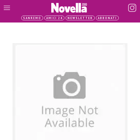
SANREMO
AMICI 24
NEWSLETTER
ABBONATI