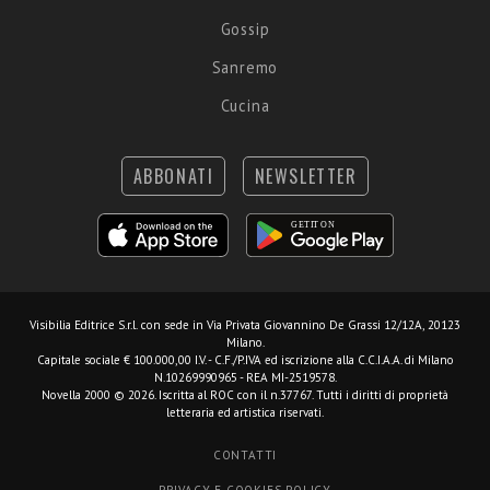
Gossip
Sanremo
Cucina
ABBONATI
NEWSLETTER
Visibilia Editrice S.r.l.
con sede in Via Privata Giovannino De Grassi 12/12A, 20123
Milano.
Capitale sociale € 100.000,00 I.V. - C.F./P.IVA ed iscrizione alla C.C.I.A.A. di Milano
N.10269990965 - REA MI-2519578.
Novella 2000 © 2026. Iscritta al ROC con il n.37767. Tutti i diritti di proprietà
letteraria ed artistica riservati.
CONTATTI