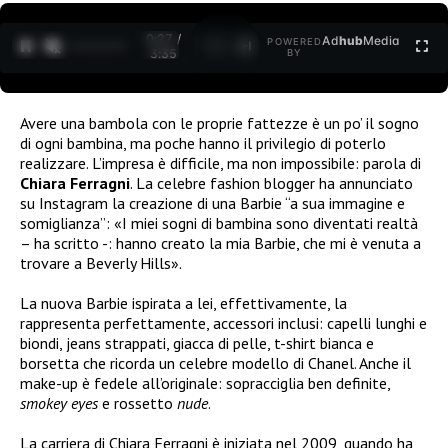
0:27 /
Ad
hub
Media
POWERED
1
/
2
3:35
BY
Avere una bambola con le proprie fattezze è un po’ il sogno
di ogni bambina, ma poche hanno il privilegio di poterlo
realizzare. L’impresa è difficile, ma non impossibile: parola di
Chiara Ferragni
. La celebre fashion blogger ha annunciato
su Instagram la creazione di una Barbie “a sua immagine e
somiglianza”: «I miei sogni di bambina sono diventati realtà
– ha scritto -: hanno creato la mia Barbie, che mi è venuta a
trovare a Beverly Hills».
La nuova Barbie ispirata a lei, effettivamente, la
rappresenta perfettamente, accessori inclusi: capelli lunghi e
biondi, jeans strappati, giacca di pelle, t-shirt bianca e
borsetta che ricorda un celebre modello di Chanel. Anche il
make-up è fedele all’originale: sopracciglia ben definite,
smokey eyes
e rossetto
nude
.
La carriera di Chiara Ferragni è iniziata nel 2009, quando ha