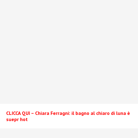
CLICCA QUI – Chiara Ferragni: il bagno al chiaro di luna è
suepr hot