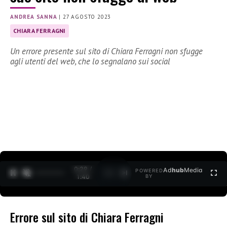
ANDREA SANNA
|
27 AGOSTO 2023
CHIARA FERRAGNI
Un errore presente sul sito di Chiara Ferragni non sfugge
agli utenti del web, che lo segnalano sui social
0:30 /
Ad
hub
Media
POWERED
1
/
2
1:40
BY
Errore sul sito di Chiara Ferragni