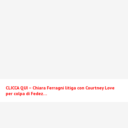
CLICCA QUI – Chiara Ferragni litiga con Courtney Love
per colpa di Fedez…