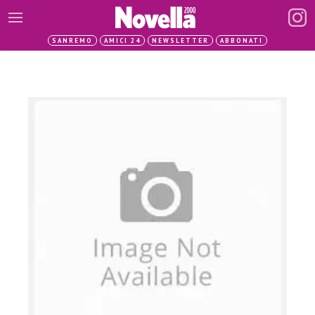
SANREMO
AMICI 24
NEWSLETTER
ABBONATI