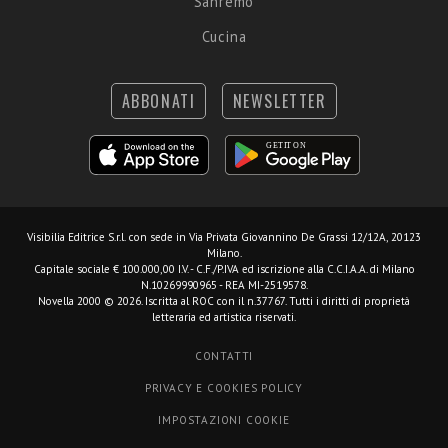
Sanremo
Cucina
ABBONATI
NEWSLETTER
Visibilia Editrice S.r.l.
con sede in Via Privata Giovannino De Grassi 12/12A, 20123
Milano.
Capitale sociale € 100.000,00 I.V. - C.F./P.IVA ed iscrizione alla C.C.I.A.A. di Milano
N.10269990965 - REA MI-2519578.
Novella 2000 © 2026. Iscritta al ROC con il n.37767. Tutti i diritti di proprietà
letteraria ed artistica riservati.
CONTATTI
PRIVACY E COOKIES POLICY
IMPOSTAZIONI COOKIE