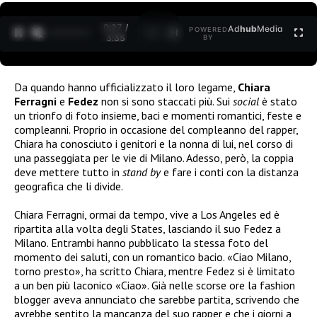
0:27 /
Ad
hub
Media
POWERED
1
/
2
3:35
BY
Da quando hanno ufficializzato il loro legame,
Chiara
Ferragni
e
Fedez
non si sono staccati più. Sui
social
è stato
un trionfo di foto insieme, baci e momenti romantici, feste e
compleanni. Proprio in occasione del compleanno del rapper,
Chiara ha conosciuto i genitori e la nonna di lui, nel corso di
una passeggiata per le vie di Milano. Adesso, però, la coppia
deve mettere tutto in
stand by
e fare i conti con la distanza
geografica che li divide.
Chiara Ferragni, ormai da tempo, vive a Los Angeles ed è
ripartita alla volta degli States, lasciando il suo Fedez a
Milano. Entrambi hanno pubblicato la stessa foto del
momento dei saluti, con un romantico bacio. «Ciao Milano,
torno presto», ha scritto Chiara, mentre Fedez si è limitato
a un ben più laconico «Ciao». Già nelle scorse ore la fashion
blogger aveva annunciato che sarebbe partita, scrivendo che
avrebbe sentito la mancanza del suo rapper e che i giorni a