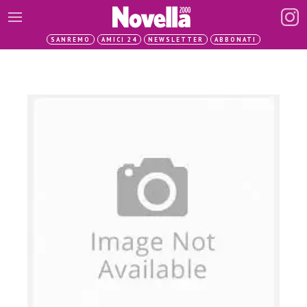
SANREMO
AMICI 24
NEWSLETTER
ABBONATI