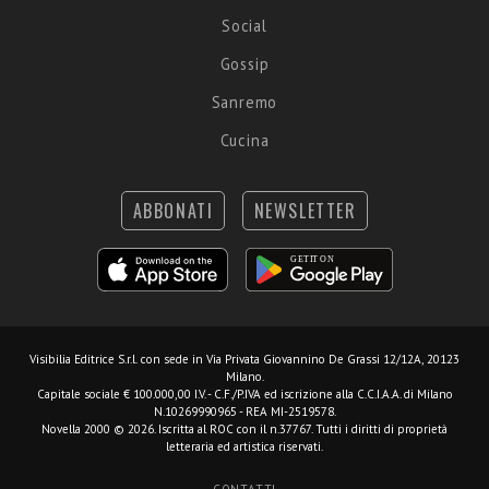
Social
Gossip
Sanremo
Cucina
ABBONATI
NEWSLETTER
Visibilia Editrice S.r.l.
con sede in Via Privata Giovannino De Grassi 12/12A, 20123
Milano.
Capitale sociale € 100.000,00 I.V. - C.F./P.IVA ed iscrizione alla C.C.I.A.A. di Milano
N.10269990965 - REA MI-2519578.
Novella 2000 © 2026. Iscritta al ROC con il n.37767. Tutti i diritti di proprietà
letteraria ed artistica riservati.