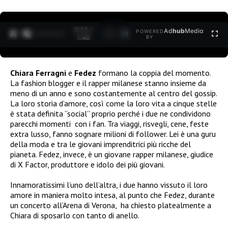
0:12 /
Ad
hub
Media
POWERED
1
/
2
1:40
BY
Chiara Ferragni
e
Fedez
formano la coppia del momento.
La fashion blogger e il rapper milanese stanno insieme da
meno di un anno e sono costantemente al centro del gossip.
La loro storia d’amore, così come la loro vita a cinque stelle
è stata definita “social” proprio perché i due ne condividono
parecchi momenti
con i fan. Tra viaggi, risvegli, cene, feste
extra lusso, fanno sognare milioni di follower. Lei è una guru
della moda e tra le giovani imprenditrici più ricche del
pianeta. Fedez, invece, è un giovane rapper milanese, giudice
di X Factor, produttore e idolo dei più giovani.
Innamoratissimi l’uno dell’altra, i due hanno vissuto il loro
amore in maniera molto intesa,
al punto che Fedez, durante
un concerto all’Arena di Verona,
ha chiesto platealmente a
Chiara di sposarlo con tanto di anello.