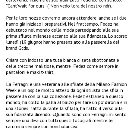
“Cant’wait for ours” (“Non vedo l’ora del nostro’ ndr).
Per le loro nozze dovremo ancora attendere, anche se i due
hanno già iniziato i preparativi. Nel frattempo, Fedez ha
debuttato nel mondo della moda partecipando alla sua
prima sfilata milanese accanto alla sua fidanzata. Lo scorso
lunedì (19 giugno) hanno presenziato alla passerella del
brand Gcds.
Chiara con indosso una tuta bianca di seta sbottonata e
delle treccine maliziose, mentre Fedez come sempre in
pantaloni e maxi t-shirt.
La Ferragni è una veterana alle sfilate della Milano Fashion
Week e un ospite molto atteso da ogni stilista che sfila in
passerella con la sua collezione. Fedez estraneo a questo
mondo, ha colto la palla al balzo per fare un po’ d’ironia e in
una stories, fatta durante la sfilata, ha fatto il verso alla
sua fidanzata dicendo: «Quando sono con Ferragni mi sento
sempre una diva con tutti questi fotografi mentre lei
cammina sempre con nonchalance».