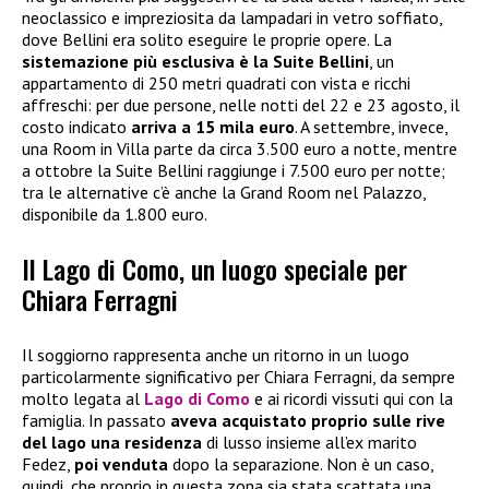
neoclassico e impreziosita da lampadari in vetro soffiato,
dove Bellini era solito eseguire le proprie opere. La
sistemazione più esclusiva è la Suite Bellini
, un
appartamento di 250 metri quadrati con vista e ricchi
affreschi: per due persone, nelle notti del 22 e 23 agosto, il
costo indicato
arriva a 15 mila euro
. A settembre, invece,
una Room in Villa parte da circa 3.500 euro a notte, mentre
a ottobre la Suite Bellini raggiunge i 7.500 euro per notte;
tra le alternative c’è anche la Grand Room nel Palazzo,
disponibile da 1.800 euro.
Il Lago di Como, un luogo speciale per
Chiara Ferragni
Il soggiorno rappresenta anche un ritorno in un luogo
particolarmente significativo per Chiara Ferragni, da sempre
molto legata al
Lago di Como
e ai ricordi vissuti qui con la
famiglia. In passato
aveva acquistato proprio sulle rive
del lago una residenza
di lusso insieme all’ex marito
Fedez,
poi venduta
dopo la separazione. Non è un caso,
quindi, che proprio in questa zona sia stata scattata una