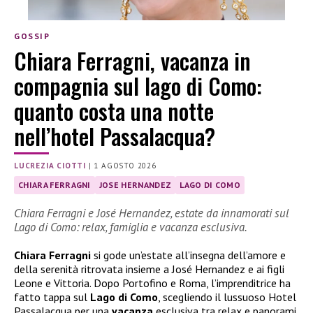
GOSSIP
Chiara Ferragni, vacanza in
compagnia sul lago di Como:
quanto costa una notte
nell’hotel Passalacqua?
LUCREZIA CIOTTI
|
1 AGOSTO 2026
CHIARA FERRAGNI
JOSE HERNANDEZ
LAGO DI COMO
Chiara Ferragni e José Hernandez, estate da innamorati sul
Lago di Como: relax, famiglia e vacanza esclusiva.
Chiara Ferragni
si gode un’estate all’insegna dell’amore e
della serenità ritrovata insieme a José Hernandez e ai figli
Leone e Vittoria. Dopo Portofino e Roma, l’imprenditrice ha
fatto tappa sul
Lago di Como
, scegliendo il lussuoso Hotel
Passalacqua per una
vacanza
esclusiva tra relax e panorami