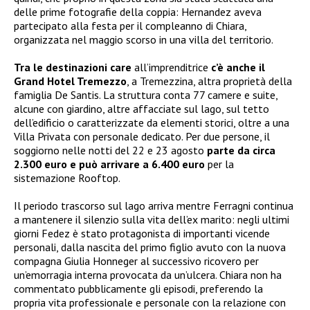
delle prime fotografie della coppia: Hernandez aveva
partecipato alla festa per il compleanno di Chiara,
organizzata nel maggio scorso in una villa del territorio.
Tra le destinazioni care
all’imprenditrice
c’è anche il
Grand Hotel Tremezzo
, a Tremezzina, altra proprietà della
famiglia De Santis. La struttura conta 77 camere e suite,
alcune con giardino, altre affacciate sul lago, sul tetto
dell’edificio o caratterizzate da elementi storici, oltre a una
Villa Privata con personale dedicato. Per due persone, il
soggiorno nelle notti del 22 e 23 agosto
parte da circa
2.300 euro e può arrivare a 6.400 euro
per la
sistemazione Rooftop.
Il periodo trascorso sul lago arriva mentre Ferragni continua
a mantenere il silenzio sulla vita dell’ex marito: negli ultimi
giorni Fedez è stato protagonista di importanti vicende
personali, dalla nascita del primo figlio avuto con la nuova
compagna Giulia Honneger al successivo ricovero per
un’emorragia interna provocata da un’ulcera. Chiara non ha
commentato pubblicamente gli episodi, preferendo la
propria vita professionale e personale con la relazione con