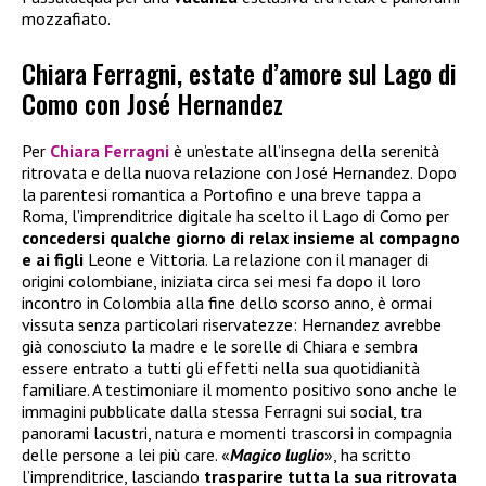
mozzafiato.
Chiara Ferragni, estate d’amore sul Lago di
Como con José Hernandez
Per
Chiara Ferragni
è un’estate all’insegna della serenità
ritrovata e della nuova relazione con José Hernandez. Dopo
la parentesi romantica a Portofino e una breve tappa a
Roma, l’imprenditrice digitale ha scelto il Lago di Como per
concedersi qualche giorno di relax insieme al compagno
e ai figli
Leone e Vittoria. La relazione con il manager di
origini colombiane, iniziata circa sei mesi fa dopo il loro
incontro in Colombia alla fine dello scorso anno, è ormai
vissuta senza particolari riservatezze: Hernandez avrebbe
già conosciuto la madre e le sorelle di Chiara e sembra
essere entrato a tutti gli effetti nella sua quotidianità
familiare. A testimoniare il momento positivo sono anche le
immagini pubblicate dalla stessa Ferragni sui social, tra
panorami lacustri, natura e momenti trascorsi in compagnia
delle persone a lei più care. «
Magico luglio
», ha scritto
l’imprenditrice, lasciando
trasparire tutta la sua ritrovata