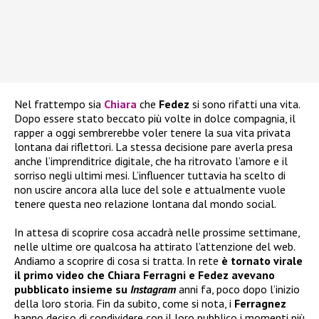
Nel frattempo sia
Chiara
che
Fedez
si sono rifatti una vita.
Dopo essere stato beccato più volte in dolce compagnia, il
rapper a oggi sembrerebbe voler tenere la sua vita privata
lontana dai riflettori. La stessa decisione pare averla presa
anche l’imprenditrice digitale, che ha ritrovato l’amore e il
sorriso negli ultimi mesi. L’influencer tuttavia ha scelto di
non uscire ancora alla luce del sole e attualmente vuole
tenere questa neo relazione lontana dal mondo social.
In attesa di scoprire cosa accadrà nelle prossime settimane,
nelle ultime ore qualcosa ha attirato l’attenzione del web.
Andiamo a scoprire di cosa si tratta. In rete
è tornato virale
il primo video che Chiara Ferragni e Fedez avevano
pubblicato insieme su
Instagram
anni fa, poco dopo l’inizio
della loro storia. Fin da subito, come si nota, i
Ferragnez
hanno deciso di condividere con il loro pubblico i momenti più