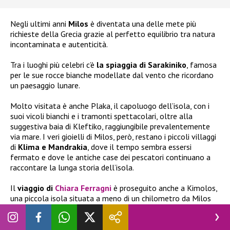
Negli ultimi anni
Milos
è diventata una delle mete più
richieste della Grecia grazie al perfetto equilibrio tra natura
incontaminata e autenticità.
Tra i luoghi più celebri c’è
la spiaggia di Sarakiniko
, famosa
per le sue rocce bianche modellate dal vento che ricordano
un paesaggio lunare.
Molto visitata è anche Plaka, il capoluogo dell’isola, con i
suoi vicoli bianchi e i tramonti spettacolari, oltre alla
suggestiva baia di Kleftiko, raggiungibile prevalentemente
via mare. I veri gioielli di Milos, però, restano i piccoli villaggi
di
Klima e Mandrakia
, dove il tempo sembra essersi
fermato e dove le antiche case dei pescatori continuano a
raccontare la lunga storia dell’isola.
Il
viaggio di
Chiara Ferragni
è proseguito anche a Kimolos,
una piccola isola situata a meno di un chilometro da Milos
ma ancora lontana dai grandi flussi turistici. Qui il ritmo è
decisamente più tranquillo e il paesaggio conserva
un’atmosfera autentica. Tra le attrazioni più apprezzate ci