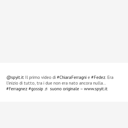
@spyit.it
Il primo video di
#ChiaraFerragni
e
#Fedez
. Era
l'inizio di tutto, tra i due non era nato ancora nulla…
#ferragnez
#gossip
♬ suono originale – www.spyit.it