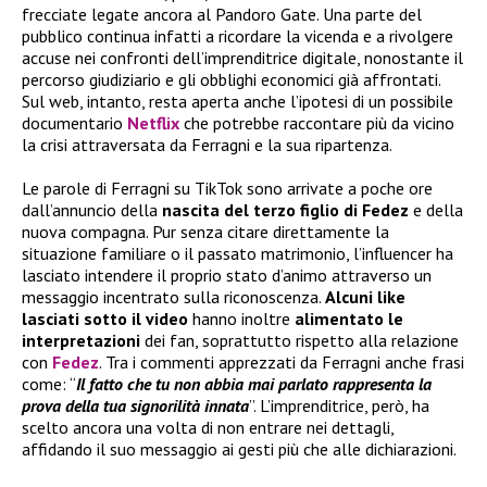
frecciate legate ancora al Pandoro Gate. Una parte del
pubblico continua infatti a ricordare la vicenda e a rivolgere
accuse nei confronti dell’imprenditrice digitale, nonostante il
percorso giudiziario e gli obblighi economici già affrontati.
Sul web, intanto, resta aperta anche l’ipotesi di un possibile
documentario
Netflix
che potrebbe raccontare più da vicino
la crisi attraversata da Ferragni e la sua ripartenza.
Le parole di Ferragni su TikTok sono arrivate a poche ore
dall’annuncio della
nascita del terzo figlio di Fedez
e della
nuova compagna. Pur senza citare direttamente la
situazione familiare o il passato matrimonio, l’influencer ha
lasciato intendere il proprio stato d’animo attraverso un
messaggio incentrato sulla riconoscenza.
Alcuni like
lasciati sotto il video
hanno inoltre
alimentato le
interpretazioni
dei fan, soprattutto rispetto alla relazione
con
Fedez
. Tra i commenti apprezzati da Ferragni anche frasi
come: “
Il fatto che tu non abbia mai parlato rappresenta la
prova della tua signorilità innata
”. L’imprenditrice, però, ha
scelto ancora una volta di non entrare nei dettagli,
affidando il suo messaggio ai gesti più che alle dichiarazioni.