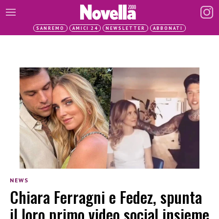
SANREMO
AMICI 24
NEWSLETTER
ABBONATI
NEWS
Chiara Ferragni e Fedez, spunta
il loro primo video social insieme