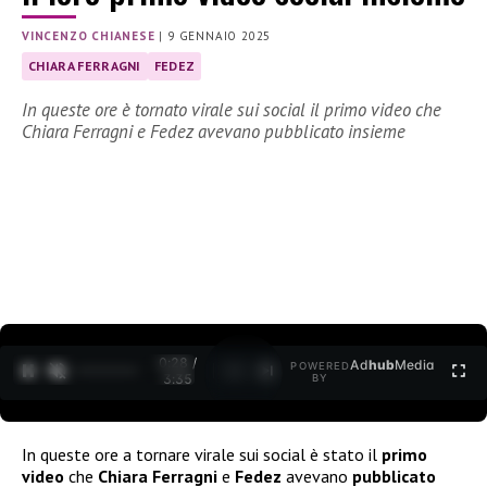
VINCENZO CHIANESE
|
9 GENNAIO 2025
CHIARA FERRAGNI
FEDEZ
In queste ore è tornato virale sui social il primo video che
Chiara Ferragni e Fedez avevano pubblicato insieme
0:29 /
Ad
hub
Media
POWERED
1
/
2
3:35
BY
In queste ore a tornare virale sui social è stato il
primo
video
che
Chiara Ferragni
e
Fedez
avevano
pubblicato