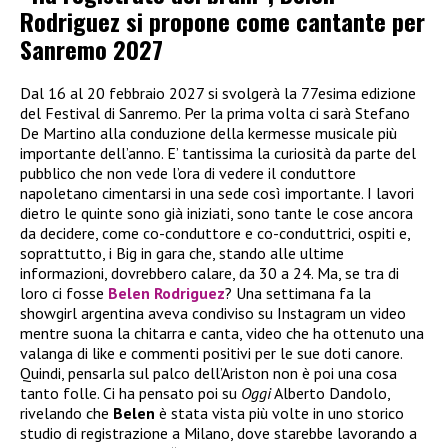
Rodriguez si propone come cantante per
Sanremo 2027
Dal 16 al 20 febbraio 2027 si svolgerà la 77esima edizione
del Festival di Sanremo. Per la prima volta ci sarà Stefano
De Martino alla conduzione della kermesse musicale più
importante dell’anno. E’ tantissima la curiosità da parte del
pubblico che non vede l’ora di vedere il conduttore
napoletano cimentarsi in una sede così importante. I lavori
dietro le quinte sono già iniziati, sono tante le cose ancora
da decidere, come co-conduttore e co-conduttrici, ospiti e,
soprattutto, i Big in gara che, stando alle ultime
informazioni, dovrebbero calare, da 30 a 24. Ma, se tra di
loro ci fosse
Belen Rodriguez
? Una settimana fa la
showgirl argentina aveva condiviso su Instagram un video
mentre suona la chitarra e canta, video che ha ottenuto una
valanga di like e commenti positivi per le sue doti canore.
Quindi, pensarla sul palco dell’Ariston non è poi una cosa
tanto folle. Ci ha pensato poi su
Oggi
Alberto Dandolo,
rivelando che
Belen
è stata vista più volte in uno storico
studio di registrazione a Milano, dove starebbe lavorando a