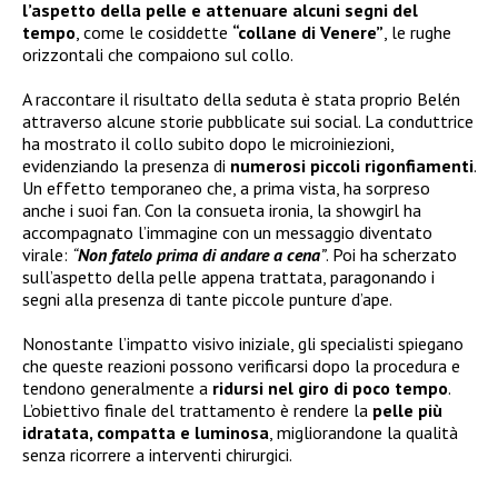
l’aspetto della pelle e attenuare alcuni segni del
tempo
, come le cosiddette
“collane di Venere”
, le rughe
orizzontali che compaiono sul collo.
A raccontare il risultato della seduta è stata proprio Belén
attraverso alcune storie pubblicate sui social. La conduttrice
ha mostrato il collo subito dopo le microiniezioni,
evidenziando la presenza di
numerosi piccoli rigonfiamenti
.
Un effetto temporaneo che, a prima vista, ha sorpreso
anche i suoi fan. Con la consueta ironia, la showgirl ha
accompagnato l’immagine con un messaggio diventato
virale:
“
Non fatelo prima di andare a cena
”
. Poi ha scherzato
sull’aspetto della pelle appena trattata, paragonando i
segni alla presenza di tante piccole punture d’ape.
Nonostante l’impatto visivo iniziale, gli specialisti spiegano
che queste reazioni possono verificarsi dopo la procedura e
tendono generalmente a
ridursi nel giro di poco tempo
.
L’obiettivo finale del trattamento è rendere la
pelle più
idratata, compatta e luminosa
, migliorandone la qualità
senza ricorrere a interventi chirurgici.