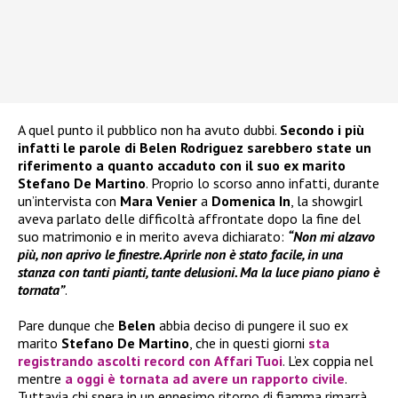
A quel punto il pubblico non ha avuto dubbi.
Secondo i più
infatti le parole di Belen Rodriguez sarebbero state un
riferimento a quanto accaduto con il suo ex marito
Stefano De Martino
. Proprio lo scorso anno infatti, durante
un’intervista con
Mara Venier
a
Domenica In
, la showgirl
aveva parlato delle difficoltà affrontate dopo la fine del
suo matrimonio e in merito aveva dichiarato:
“Non mi alzavo
più, non aprivo le finestre. Aprirle non è stato facile, in una
stanza con tanti pianti, tante delusioni. Ma la luce piano piano è
tornata”
.
Pare dunque che
Belen
abbia deciso di pungere il suo ex
marito
Stefano De Martino
, che in questi giorni
sta
registrando ascolti record con
Affari Tuoi
. L’ex coppia nel
mentre
a oggi è tornata ad avere un rapporto civile
.
Tuttavia chi spera in un ennesimo ritorno di fiamma rimarrà