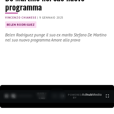
programma
VINCENZO CHIANESE
|
9 GENNAIO 2025
BELEN RODRIGUEZ
Belen Rodriguez punge il suo ex marito Stefano De Martino
nel suo nuovo programma Amore alla prova
0:14 /
Ad
hub
Media
POWERED
1
/
2
1:40
BY