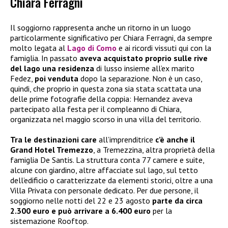
Chiara Ferragni
Il soggiorno rappresenta anche un ritorno in un luogo
particolarmente significativo per Chiara Ferragni, da sempre
molto legata al
Lago di Como
e ai ricordi vissuti qui con la
famiglia. In passato
aveva acquistato proprio sulle rive
del lago una residenza
di lusso insieme all’ex marito
Fedez,
poi venduta
dopo la separazione. Non è un caso,
quindi, che proprio in questa zona sia stata scattata una
delle prime fotografie della coppia: Hernandez aveva
partecipato alla festa per il compleanno di Chiara,
organizzata nel maggio scorso in una villa del territorio.
Tra le destinazioni care
all’imprenditrice
c’è anche il
Grand Hotel Tremezzo
, a Tremezzina, altra proprietà della
famiglia De Santis. La struttura conta 77 camere e suite,
alcune con giardino, altre affacciate sul lago, sul tetto
dell’edificio o caratterizzate da elementi storici, oltre a una
Villa Privata con personale dedicato. Per due persone, il
soggiorno nelle notti del 22 e 23 agosto
parte da circa
2.300 euro e può arrivare a 6.400 euro
per la
sistemazione Rooftop.