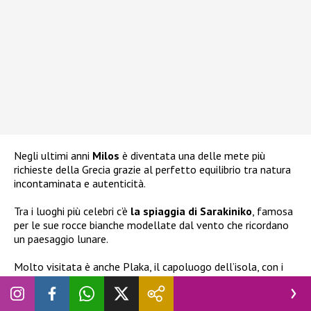
Negli ultimi anni
Milos
è diventata una delle mete più
richieste della Grecia grazie al perfetto equilibrio tra natura
incontaminata e autenticità.
Tra i luoghi più celebri c’è
la spiaggia di Sarakiniko
, famosa
per le sue rocce bianche modellate dal vento che ricordano
un paesaggio lunare.
Molto visitata è anche Plaka, il capoluogo dell’isola, con i
suoi vicoli bianchi e i tramonti spettacolari, oltre alla
suggestiva baia di Kleftiko, raggiungibile prevalentemente
via mare. I veri gioielli di Milos, però, restano i piccoli villaggi