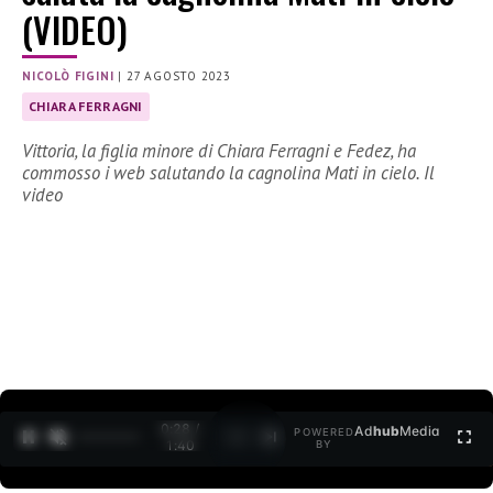
(VIDEO)
NICOLÒ FIGINI
|
27 AGOSTO 2023
CHIARA FERRAGNI
Vittoria, la figlia minore di Chiara Ferragni e Fedez, ha
commosso i web salutando la cagnolina Mati in cielo. Il
video
0:29 /
Ad
hub
Media
POWERED
1
/
2
1:40
BY