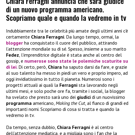
Chiara Ferragni annuncia che sarà giudice
di un nuovo programma americano.
Scopriamo quale e quando la vedremo in tv
Indubbiamente tra le celebrità più amate degli ultimi anni c’è
certamente
Chiara Ferragni
. Da lungo tempo, ormai, la
blogger
ha conquistato il cuore del pubblico, attirando
l’attenzione mondiale su di sé. Spesso, insieme a suo marito
Fedez
, l’imprenditrice digitale è stata anche al centro del
gossip, e
numerose sono state le polemiche scaturite su
di lei
. Di certo, però,
Chiara
ha saputo darsi da fare, e grazie
al suo talento ha messo in piedi un vero e proprio impero, ad
oggi invidiatissimo in tutto il pianeta. Numerosi sono i
progetti attuali ai quali la
Ferragni
sta lavorando negli
ultimi mesi, e solo poche ore fa, tramite i social, la blogger
ha svelato che presto sarà uno dei
giudici
di un nuovissimo
programma
americano,
Making the Cut
, al fianco di grandi ed
importanti nomi. Scopriamo di cosa si tratta e quando la
vedremo in tv.
Da tempo, senza dubbio,
Chiara Ferragni
è al centro
dell’attenzione mediatica, e a migliaia sono i fan che la