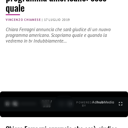
quale
VINCENZO CHIANESE
|
17 LUGLIO 2019
Chiara Ferragni annuncia che sarà giudice di un nuovo
programma americano. Scopriamo quale e quando la
vedremo in tv Indubbiamente…
0:27 /
Ad
hub
Media
POWERED
1
/
2
3:35
BY