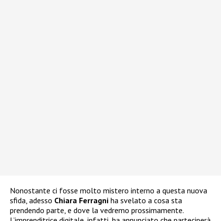
Nonostante ci fosse molto mistero interno a questa nuova
sfida, adesso
Chiara Ferragni
ha svelato a cosa sta
prendendo parte, e dove la vedremo prossimamente.
L’imprenditrice digitale, infatti, ha annunciato che parteciperà