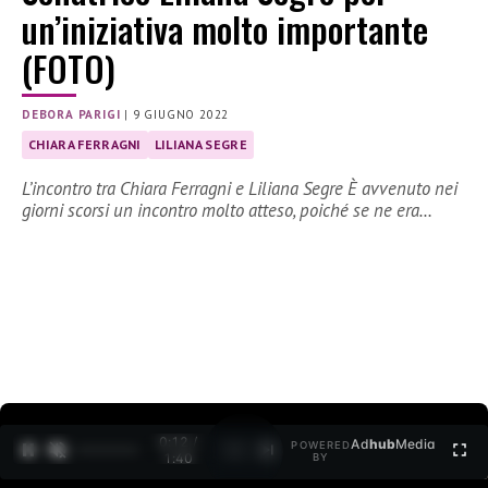
un’iniziativa molto importante
(FOTO)
DEBORA PARIGI
|
9 GIUGNO 2022
CHIARA FERRAGNI
LILIANA SEGRE
L’incontro tra Chiara Ferragni e Liliana Segre È avvenuto nei
giorni scorsi un incontro molto atteso, poiché se ne era…
0:12 /
Ad
hub
Media
POWERED
1
/
2
1:40
BY