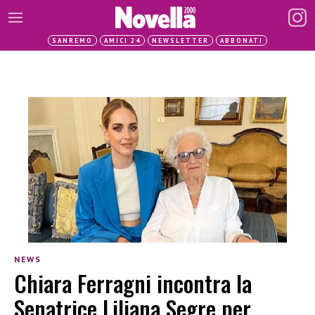
SANREMO
AMICI 24
NEWSLETTER
ABBONATI
NEWS
Chiara Ferragni incontra la
Senatrice Liliana Segre per