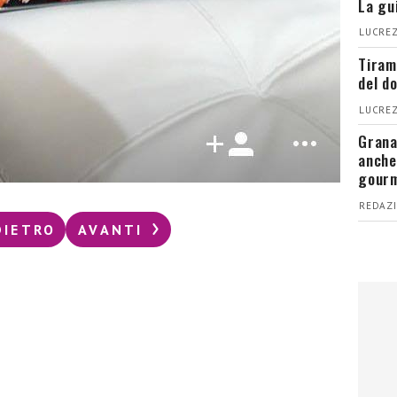
La gu
LUCREZ
Tiram
del d
LUCREZ
Grana
anche
gour
REDAZI
DIETRO
AVANTI