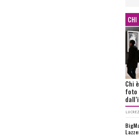
CHI
Chi 
foto
dall
LUCREZ
BigMa
Lazze