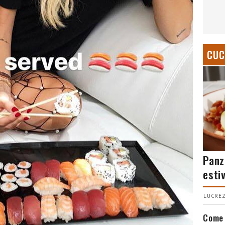
CUC
Panz
esti
LUCREZ
Come 