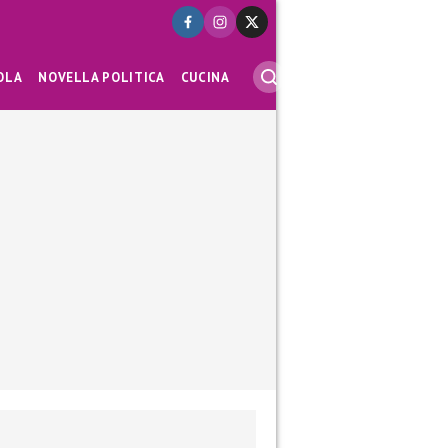
OLA
NOVELLA POLITICA
CUCINA