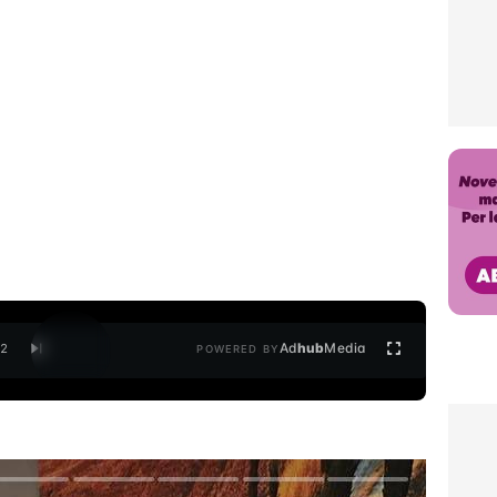
Ad
hub
Media
/
2
POWERED BY