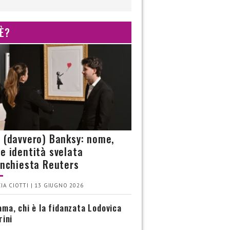
 È?
è (davvero) Banksy: nome,
 e identità svelata
’inchiesta Reuters
IA CIOTTI | 13 GIUGNO 2026
ma, chi è la fidanzata Lodovica
rini