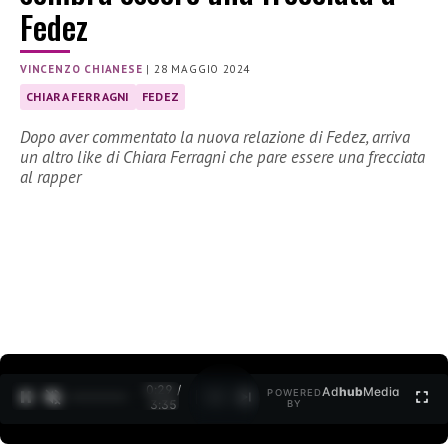
Fedez
VINCENZO CHIANESE
|
28 MAGGIO 2024
CHIARA FERRAGNI
FEDEZ
Dopo aver commentato la nuova relazione di Fedez, arriva
un altro like di Chiara Ferragni che pare essere una frecciata
al rapper
0:30 /
Ad
hub
Media
POWERED
1
/
2
3:35
BY