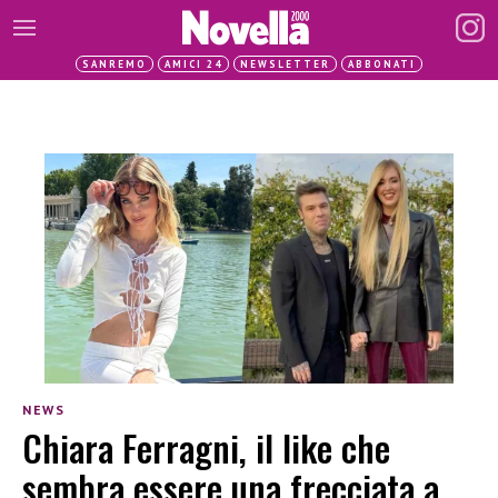
SANREMO
AMICI 24
NEWSLETTER
ABBONATI
NEWS
Chiara Ferragni, il like che
sembra essere una frecciata a