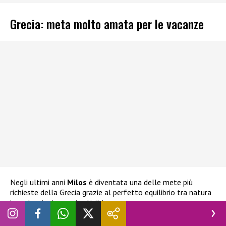
Grecia: meta molto amata per le vacanze
Negli ultimi anni
Milos
è diventata una delle mete più
richieste della Grecia grazie al perfetto equilibrio tra natura
incontaminata e autenticità.
Tra i luoghi più celebri c’è
la spiaggia di Sarakiniko
, famosa