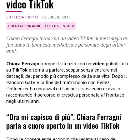
video TikTok
LUCREZIA CIOTTI
|
23 LUGLIO 2026
CHIARA FERRAGNI
TIKTOK
VIDEO
Chiara Ferragni torna con un video TikTok: il messaggio ai
fan dopo la tempesta mediatica e personale degli ultimi
anni.
Chiara Ferragni
rompe il silenzio con un
video
pubblicato
su
TikTok
e torna a parlare, seppur senza entrare nei
dettagli, del periodo più complesso della sua vita. Dopo il
Pandoro Gate e la fine del matrimonio con Fedez,
l’influencer ha ringraziato i fan per il sostegno ricevuto,
raccontando il percorso di crescita personale affrontato
negli ultimi anni.
“Ora mi capisco di più”, Chiara Ferragni
parla a cuore aperto in un video TikTok
Dopo le conseguenze economiche legate al caso del