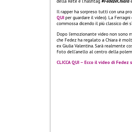
della Rete e l’hashtag
#FedezeChiara
è
Il rapper ha sorpreso tutti con una p
QUI
per guardare il video). La Ferragni
commossa dicendo il più classico dei sì
Dopo l’emozionante video non sono ma
che Fedez ha regalato a Chiara è molto
ex Giulia Valentina. Sarà realmente cos
foto dell’anello al centro della polem
CLICCA QUI – Ecco il video di Fedez 