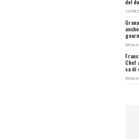
del d
LUCREZ
Grana
anche
gour
REDAZI
Franc
Chef 
sa di
REDAZI