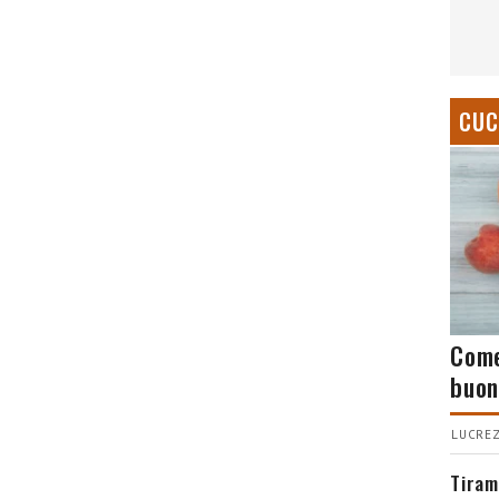
CUC
Come
buon
LUCREZ
Tiram