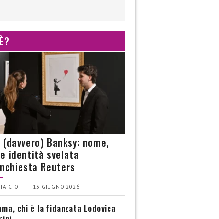
 È?
è (davvero) Banksy: nome,
 e identità svelata
’inchiesta Reuters
IA CIOTTI | 13 GIUGNO 2026
ma, chi è la fidanzata Lodovica
rini