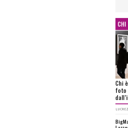
CHI
Chi 
foto
dall
LUCREZ
BigMa
Lazze