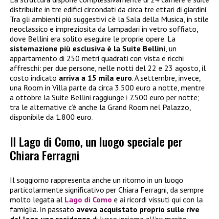
distribuite in tre edifici circondati da circa tre ettari di giardini.
Tra gli ambienti più suggestivi c’è la Sala della Musica, in stile
neoclassico e impreziosita da lampadari in vetro soffiato,
dove Bellini era solito eseguire le proprie opere. La
sistemazione più esclusiva è la Suite Bellini
, un
appartamento di 250 metri quadrati con vista e ricchi
affreschi: per due persone, nelle notti del 22 e 23 agosto, il
costo indicato
arriva a 15 mila euro
. A settembre, invece,
una Room in Villa parte da circa 3.500 euro a notte, mentre
a ottobre la Suite Bellini raggiunge i 7.500 euro per notte;
tra le alternative c’è anche la Grand Room nel Palazzo,
disponibile da 1.800 euro.
Il Lago di Como, un luogo speciale per
Chiara Ferragni
Il soggiorno rappresenta anche un ritorno in un luogo
particolarmente significativo per Chiara Ferragni, da sempre
molto legata al
Lago di Como
e ai ricordi vissuti qui con la
famiglia. In passato
aveva acquistato proprio sulle rive
del lago una residenza
di lusso insieme all’ex marito