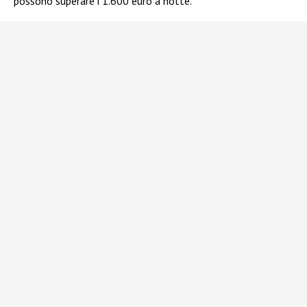
possono superare i 1.600 euro a notte.