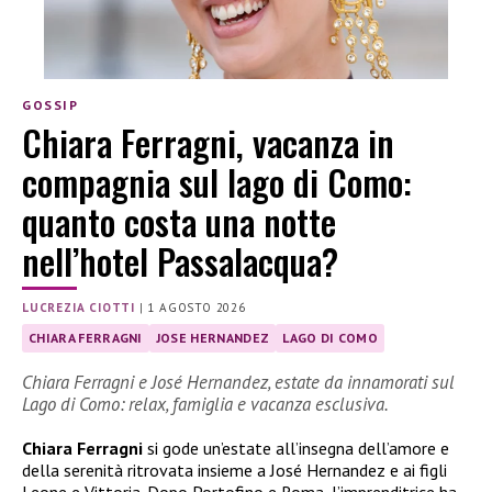
GOSSIP
Chiara Ferragni, vacanza in
compagnia sul lago di Como:
quanto costa una notte
nell’hotel Passalacqua?
LUCREZIA CIOTTI
|
1 AGOSTO 2026
CHIARA FERRAGNI
JOSE HERNANDEZ
LAGO DI COMO
Chiara Ferragni e José Hernandez, estate da innamorati sul
Lago di Como: relax, famiglia e vacanza esclusiva.
Chiara Ferragni
si gode un’estate all’insegna dell’amore e
della serenità ritrovata insieme a José Hernandez e ai figli
Leone e Vittoria. Dopo Portofino e Roma, l’imprenditrice ha