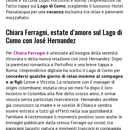
fatto tappa sul
Lago di Como
, scegliendo il lussuoso Hotel
Passalacqua per una
vacanza
esclusiva tra relax e panorami
mozzafiato.
Chiara Ferragni, estate d’amore sul Lago di
Como con José Hernandez
Per
Chiara Ferragni
è un’estate all’insegna della serenità
ritrovata e della nuova relazione con José Hernandez. Dopo
la parentesi romantica a Portofino e una breve tappa a
Roma, l’imprenditrice digitale ha scelto il Lago di Como per
concedersi qualche giorno di relax insieme al compagno
e ai figli
Leone e Vittoria. La relazione con il manager di
origini colombiane, iniziata circa sei mesi fa dopo il loro
incontro in Colombia alla fine dello scorso anno, è ormai
vissuta senza particolari riservatezze: Hernandez avrebbe
già conosciuto la madre e le sorelle di Chiara e sembra
essere entrato a tutti gli effetti nella sua quotidianità
familiare. A testimoniare il momento positivo sono anche le
immagini pubblicate dalla stessa Ferragni sui social, tra
panorami lacustri, natura e momenti trascorsi in compagnia