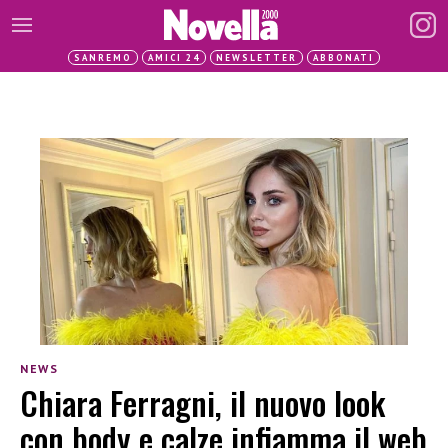
SANREMO
AMICI 24
NEWSLETTER
ABBONATI
NEWS
Chiara Ferragni, il nuovo look
con body e calze infiamma il web