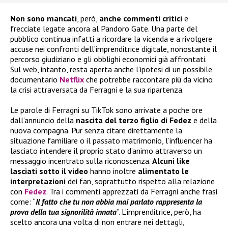
Non sono mancati
, però,
anche commenti critici
e
frecciate legate ancora al Pandoro Gate. Una parte del
pubblico continua infatti a ricordare la vicenda e a rivolgere
accuse nei confronti dell’imprenditrice digitale, nonostante il
percorso giudiziario e gli obblighi economici già affrontati.
Sul web, intanto, resta aperta anche l’ipotesi di un possibile
documentario
Netflix
che potrebbe raccontare più da vicino
la crisi attraversata da Ferragni e la sua ripartenza.
Le parole di Ferragni su TikTok sono arrivate a poche ore
dall’annuncio della
nascita del terzo figlio di Fedez
e della
nuova compagna. Pur senza citare direttamente la
situazione familiare o il passato matrimonio, l’influencer ha
lasciato intendere il proprio stato d’animo attraverso un
messaggio incentrato sulla riconoscenza.
Alcuni like
lasciati sotto il video
hanno inoltre
alimentato le
interpretazioni
dei fan, soprattutto rispetto alla relazione
con
Fedez
. Tra i commenti apprezzati da Ferragni anche frasi
come: “
Il fatto che tu non abbia mai parlato rappresenta la
prova della tua signorilità innata
”. L’imprenditrice, però, ha
scelto ancora una volta di non entrare nei dettagli,