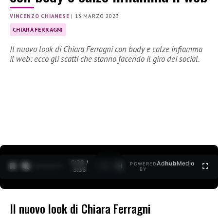
VINCENZO CHIANESE
|
13 MARZO 2023
CHIARA FERRAGNI
Il nuovo look di Chiara Ferragni con body e calze infiamma
il web: ecco gli scatti che stanno facendo il giro dei social.
0:30 /
Ad
hub
Media
POWERED
1
/
2
3:35
BY
Il nuovo look di Chiara Ferragni