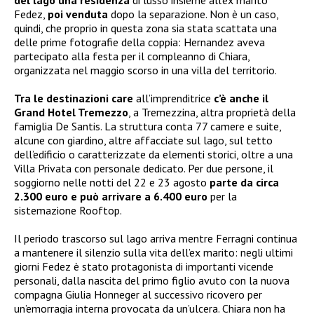
Fedez,
poi venduta
dopo la separazione. Non è un caso,
quindi, che proprio in questa zona sia stata scattata una
delle prime fotografie della coppia: Hernandez aveva
partecipato alla festa per il compleanno di Chiara,
organizzata nel maggio scorso in una villa del territorio.
Tra le destinazioni care
all’imprenditrice
c’è anche il
Grand Hotel Tremezzo
, a Tremezzina, altra proprietà della
famiglia De Santis. La struttura conta 77 camere e suite,
alcune con giardino, altre affacciate sul lago, sul tetto
dell’edificio o caratterizzate da elementi storici, oltre a una
Villa Privata con personale dedicato. Per due persone, il
soggiorno nelle notti del 22 e 23 agosto
parte da circa
2.300 euro e può arrivare a 6.400 euro
per la
sistemazione Rooftop.
Il periodo trascorso sul lago arriva mentre Ferragni continua
a mantenere il silenzio sulla vita dell’ex marito: negli ultimi
giorni Fedez è stato protagonista di importanti vicende
personali, dalla nascita del primo figlio avuto con la nuova
compagna Giulia Honneger al successivo ricovero per
un’emorragia interna provocata da un’ulcera. Chiara non ha