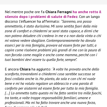
Nel mentre poche ore fa
Chiara Ferragni
ha anche rotto il
silenzio dopo i problemi di salute di
Fedez
. Con un lungo
discorso l’influencer ha affermato:
“Sanremo, ora posso
ammetterlo, è stato durissima. Mi sono sentita fuori dalla mia
zona di comfort a chiedermi se sarei stata capace, a dirmi che
non potevo deludere chi credeva in me e a non darla vinta a chi
mi voleva vedere sbagliare. Contemporaneamente ho dovuto
esserci per la mia famiglia, provare ad essere forte per tutti, a
capire come risolvere problemi più grandi di me con la paura di
non farcela come moglie e anche come mamma, perché con i
tuoi bambini devi essere tu quella forte, sempre”.
E ancora
Chiara
ha aggiunto:
“A volte ho provato anche dello
sconforto, trovandomi a chiedermi cosa sarebbe successo se
fossi crollata anche io. Ho pianto, da sola e con chi mi vuole
bene e mi ha voluto regalare un abbraccio e una parola di
conforto per aiutarmi ad essere forte per tutta la mia famiglia.
[…] Lo ammetto tutto questo mi ha fatto sentire tra mille fuochi,
tra tante, a volte troppe responsabilità familiari, umane e
professionali. Ma mi ha fatto trovare anche una nuova forza,