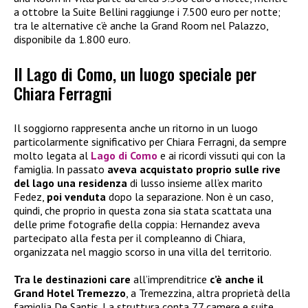
a ottobre la Suite Bellini raggiunge i 7.500 euro per notte;
tra le alternative c’è anche la Grand Room nel Palazzo,
disponibile da 1.800 euro.
Il Lago di Como, un luogo speciale per
Chiara Ferragni
Il soggiorno rappresenta anche un ritorno in un luogo
particolarmente significativo per Chiara Ferragni, da sempre
molto legata al
Lago di Como
e ai ricordi vissuti qui con la
famiglia. In passato
aveva acquistato proprio sulle rive
del lago una residenza
di lusso insieme all’ex marito
Fedez,
poi venduta
dopo la separazione. Non è un caso,
quindi, che proprio in questa zona sia stata scattata una
delle prime fotografie della coppia: Hernandez aveva
partecipato alla festa per il compleanno di Chiara,
organizzata nel maggio scorso in una villa del territorio.
Tra le destinazioni care
all’imprenditrice
c’è anche il
Grand Hotel Tremezzo
, a Tremezzina, altra proprietà della
famiglia De Santis. La struttura conta 77 camere e suite,