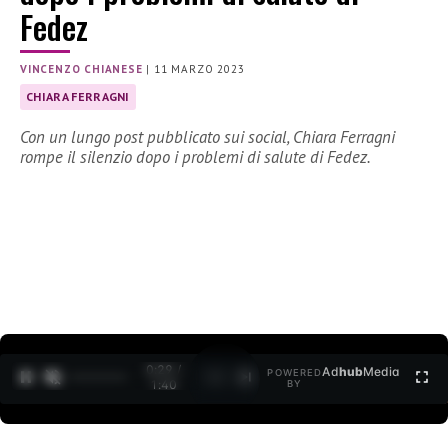
Fedez
VINCENZO CHIANESE
|
11 MARZO 2023
CHIARA FERRAGNI
Con un lungo post pubblicato sui social, Chiara Ferragni
rompe il silenzio dopo i problemi di salute di Fedez.
0:30 /
Ad
hub
Media
POWERED
1
/
2
1:40
BY