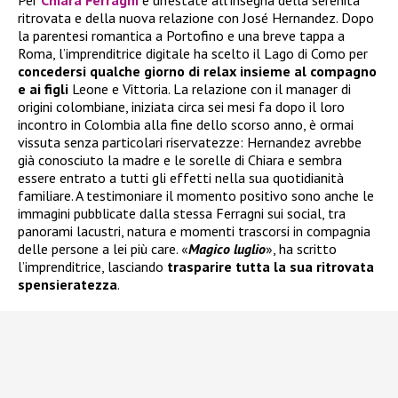
Per
Chiara Ferragni
è un’estate all’insegna della serenità
ritrovata e della nuova relazione con José Hernandez. Dopo
la parentesi romantica a Portofino e una breve tappa a
Roma, l’imprenditrice digitale ha scelto il Lago di Como per
concedersi qualche giorno di relax insieme al compagno
e ai figli
Leone e Vittoria. La relazione con il manager di
origini colombiane, iniziata circa sei mesi fa dopo il loro
incontro in Colombia alla fine dello scorso anno, è ormai
vissuta senza particolari riservatezze: Hernandez avrebbe
già conosciuto la madre e le sorelle di Chiara e sembra
essere entrato a tutti gli effetti nella sua quotidianità
familiare. A testimoniare il momento positivo sono anche le
immagini pubblicate dalla stessa Ferragni sui social, tra
panorami lacustri, natura e momenti trascorsi in compagnia
delle persone a lei più care. «
Magico luglio
», ha scritto
l’imprenditrice, lasciando
trasparire tutta la sua ritrovata
spensieratezza
.