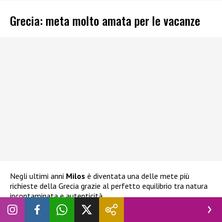
Grecia: meta molto amata per le vacanze
Negli ultimi anni
Milos
è diventata una delle mete più
richieste della Grecia grazie al perfetto equilibrio tra natura
incontaminata e autenticità.
Tra i luoghi più celebri c’è
la spiaggia di Sarakiniko
, famosa