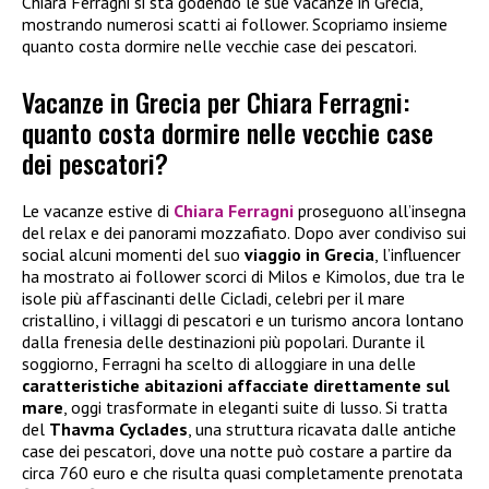
Chiara Ferragni si sta godendo le sue vacanze in Grecia,
mostrando numerosi scatti ai follower. Scopriamo insieme
quanto costa dormire nelle vecchie case dei pescatori.
Vacanze in Grecia per Chiara Ferragni:
quanto costa dormire nelle vecchie case
dei pescatori?
Le vacanze estive di
Chiara Ferragni
proseguono all’insegna
del relax e dei panorami mozzafiato. Dopo aver condiviso sui
social alcuni momenti del suo
viaggio in Grecia
, l’influencer
ha mostrato ai follower scorci di Milos e Kimolos, due tra le
isole più affascinanti delle Cicladi, celebri per il mare
cristallino, i villaggi di pescatori e un turismo ancora lontano
dalla frenesia delle destinazioni più popolari. Durante il
soggiorno, Ferragni ha scelto di alloggiare in una delle
caratteristiche abitazioni affacciate direttamente sul
mare
, oggi trasformate in eleganti suite di lusso. Si tratta
del
Thavma Cyclades
, una struttura ricavata dalle antiche
case dei pescatori, dove una notte può costare a partire da
circa 760 euro e che risulta quasi completamente prenotata