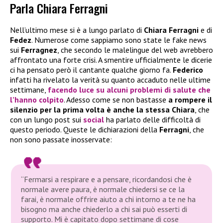
Parla Chiara Ferragni
Nell’ultimo mese si è a lungo parlato di
Chiara Ferragni
e di
Fedez
. Numerose come sappiamo sono state le fake news
sui
Ferragnez
, che secondo le malelingue del web avrebbero
affrontato una forte crisi. A smentire ufficialmente le dicerie
ci ha pensato però il cantante qualche giorno fa.
Federico
infatti ha rivelato la verità su quanto accaduto nelle ultime
settimane,
facendo luce su alcuni problemi di salute che
l’hanno colpito
. Adesso come se non bastasse
a rompere il
silenzio per la prima volta è anche la stessa Chiara
, che
con un lungo post sui
social
ha parlato delle difficoltà di
questo periodo. Queste le dichiarazioni della
Ferragni
, che
non sono passate inosservate:
“Fermarsi a respirare e a pensare, ricordandosi che è
normale avere paura, è normale chiedersi se ce la
farai, è normale offrire aiuto a chi intorno a te ne ha
bisogno ma anche chiederlo a chi sai può esserti di
supporto. Mi è capitato dopo settimane di cose