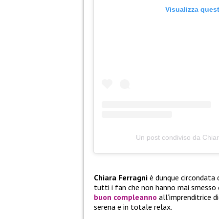
Visualizza ques
Un post condiviso da Chia
Chiara Ferragni
è dunque circondata dal
tutti i fan che non hanno mai smesso 
buon compleanno
all’imprenditrice d
serena e in totale relax.