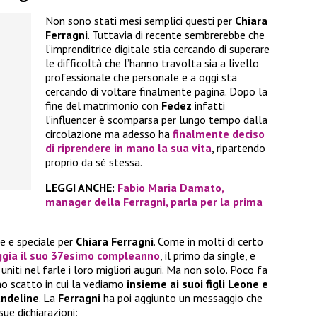
Non sono stati mesi semplici questi per
Chiara
Ferragni
. Tuttavia di recente sembrerebbe che
l’imprenditrice digitale stia cercando di superare
le difficoltà che l’hanno travolta sia a livello
professionale che personale e a oggi sta
cercando di voltare finalmente pagina. Dopo la
fine del matrimonio con
Fedez
infatti
l’influencer è scomparsa per lungo tempo dalla
circolazione ma adesso ha
finalmente deciso
di riprendere in mano la sua vita
, ripartendo
proprio da sé stessa.
LEGGI ANCHE:
Fabio Maria Damato,
manager della Ferragni, parla per la prima
e e speciale per
Chiara Ferragni
. Come in molti di certo
ggia il suo 37esimo compleanno
, il primo da single, e
 uniti nel farle i loro migliori auguri. Ma non solo. Poco fa
o scatto in cui la vediamo
insieme ai suoi figli Leone e
andeline
. La
Ferragni
ha poi aggiunto un messaggio che
ue dichiarazioni: