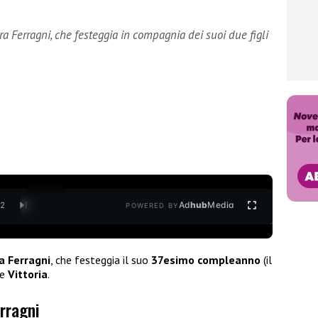
 Ferragni, che festeggia in compagnia dei suoi due figli
Ad
hub
Media
/
2
POWERED BY
a Ferragni
, che festeggia il suo
37esimo compleanno
(il
e
Vittoria
.
rragni