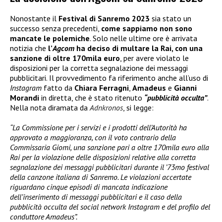
Nonostante il
Festival di Sanremo 2023
sia stato un
successo senza precedenti,
come sappiamo non sono
mancate le polemiche
. Solo nelle ultime ore è arrivata
notizia che
l’
Agcom
ha deciso di multare la Rai
, con una
sanzione di oltre 170mila euro
, per avere violato le
disposizioni per la corretta segnalazione dei messaggi
pubblicitari. Il provvedimento fa riferimento anche all’uso di
Instagram
fatto da
Chiara Ferragni
,
Amadeus
e
Gianni
Morandi
in diretta, che è stato ritenuto
“pubblicità occulta”
.
Nella nota diramata da
Adnkronos
, si legge:
“La Commissione per i servizi e i prodotti dell’Autorità ha
approvato a maggioranza, con il voto contrario della
Commissaria Giomi, una sanzione pari a oltre 170mila euro alla
Rai per la violazione delle disposizioni relative alla corretta
segnalazione dei messaggi pubblicitari durante il ’73mo festival
della canzone italiana di Sanremo. Le violazioni accertate
riguardano cinque episodi di mancata indicazione
dell’inserimento di messaggi pubblicitari e il caso della
pubblicità occulta del social network Instagram e del profilo del
conduttore Amadeus”.