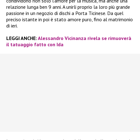
condividono non solo l’amore per la musica, ma anche una
relazione lunga ben 9 anni. A unirli proprio la loro più grande
passione in un negozio di dischi a Porta Ticinese. Da quel
preciso istante in poi è stato amore puro, fino al matrimonio
di ieri.
LEGGI ANCHE:
Alessandro Vicinanza rivela se rimuoverà
il tatuaggio fatto con Ida