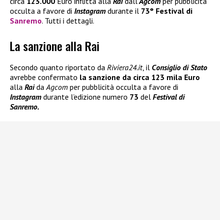
circa
123.000
Euro inflitta alla
Rai
dall’
Agcom
per pubblicità
occulta a favore di
Instagram
durante il
73° Festival di
Sanremo
. Tutti i dettagli.
La sanzione alla Rai
Secondo quanto riportato da
Riviera24.it
, il
Consiglio di Stato
avrebbe confermato
la sanzione da circa
123 mila Euro
alla
Rai
da
Agcom
per pubblicità occulta a favore di
Instagram
durante l’edizione numero
73
del
Festival di
Sanremo.