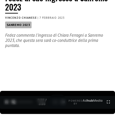
2023
VINCENZO CHIANESE
|
7 FEBBRAIO 2023
SANREMO 2023
Fedez commenta l’ingresso di Chiara Ferragni a Sanremo
2023, che questa sera sarà co-conduttrice della prima
puntata.
0:30 /
Ad
hub
Media
POWERED
1
/
2
3:35
BY