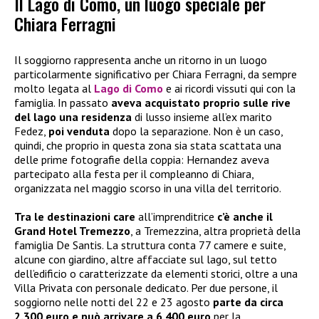
Il Lago di Como, un luogo speciale per
Chiara Ferragni
Il soggiorno rappresenta anche un ritorno in un luogo
particolarmente significativo per Chiara Ferragni, da sempre
molto legata al
Lago di Como
e ai ricordi vissuti qui con la
famiglia. In passato
aveva acquistato proprio sulle rive
del lago una residenza
di lusso insieme all’ex marito
Fedez,
poi venduta
dopo la separazione. Non è un caso,
quindi, che proprio in questa zona sia stata scattata una
delle prime fotografie della coppia: Hernandez aveva
partecipato alla festa per il compleanno di Chiara,
organizzata nel maggio scorso in una villa del territorio.
Tra le destinazioni care
all’imprenditrice
c’è anche il
Grand Hotel Tremezzo
, a Tremezzina, altra proprietà della
famiglia De Santis. La struttura conta 77 camere e suite,
alcune con giardino, altre affacciate sul lago, sul tetto
dell’edificio o caratterizzate da elementi storici, oltre a una
Villa Privata con personale dedicato. Per due persone, il
soggiorno nelle notti del 22 e 23 agosto
parte da circa
2.300 euro e può arrivare a 6.400 euro
per la