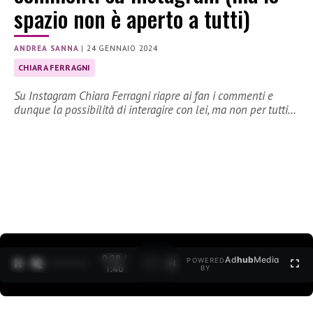
spazio non è aperto a tutti)
ANDREA SANNA
|
24 GENNAIO 2024
CHIARA FERRAGNI
Su Instagram Chiara Ferragni riapre ai fan i commenti e
dunque la possibilità di interagire con lei, ma non per tutti…
0:29 /
Ad
hub
Media
POWERED
1
/
2
1:40
BY