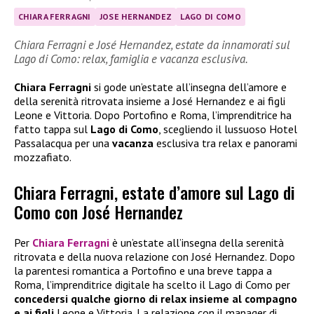
CHIARA FERRAGNI
JOSE HERNANDEZ
LAGO DI COMO
Chiara Ferragni e José Hernandez, estate da innamorati sul
Lago di Como: relax, famiglia e vacanza esclusiva.
Chiara Ferragni
si gode un’estate all’insegna dell’amore e
della serenità ritrovata insieme a José Hernandez e ai figli
Leone e Vittoria. Dopo Portofino e Roma, l’imprenditrice ha
fatto tappa sul
Lago di Como
, scegliendo il lussuoso Hotel
Passalacqua per una
vacanza
esclusiva tra relax e panorami
mozzafiato.
Chiara Ferragni, estate d’amore sul Lago di
Como con José Hernandez
Per
Chiara Ferragni
è un’estate all’insegna della serenità
ritrovata e della nuova relazione con José Hernandez. Dopo
la parentesi romantica a Portofino e una breve tappa a
Roma, l’imprenditrice digitale ha scelto il Lago di Como per
concedersi qualche giorno di relax insieme al compagno
e ai figli
Leone e Vittoria. La relazione con il manager di