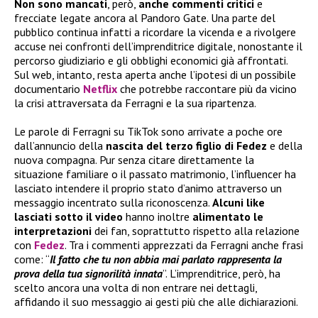
Non sono mancati
, però,
anche commenti critici
e
frecciate legate ancora al Pandoro Gate. Una parte del
pubblico continua infatti a ricordare la vicenda e a rivolgere
accuse nei confronti dell’imprenditrice digitale, nonostante il
percorso giudiziario e gli obblighi economici già affrontati.
Sul web, intanto, resta aperta anche l’ipotesi di un possibile
documentario
Netflix
che potrebbe raccontare più da vicino
la crisi attraversata da Ferragni e la sua ripartenza.
Le parole di Ferragni su TikTok sono arrivate a poche ore
dall’annuncio della
nascita del terzo figlio di Fedez
e della
nuova compagna. Pur senza citare direttamente la
situazione familiare o il passato matrimonio, l’influencer ha
lasciato intendere il proprio stato d’animo attraverso un
messaggio incentrato sulla riconoscenza.
Alcuni like
lasciati sotto il video
hanno inoltre
alimentato le
interpretazioni
dei fan, soprattutto rispetto alla relazione
con
Fedez
. Tra i commenti apprezzati da Ferragni anche frasi
come: “
Il fatto che tu non abbia mai parlato rappresenta la
prova della tua signorilità innata
”. L’imprenditrice, però, ha
scelto ancora una volta di non entrare nei dettagli,
affidando il suo messaggio ai gesti più che alle dichiarazioni.