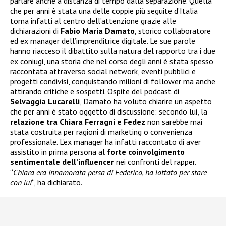
parlare anche a distanza di tempo dalla separazione. Quella
che per anni è stata una delle coppie più seguite d’Italia
torna infatti al centro dell’attenzione grazie alle
dichiarazioni di
Fabio Maria Damato
, storico collaboratore
ed ex manager dell’imprenditrice digitale. Le sue parole
hanno riacceso il dibattito sulla natura del rapporto tra i due
ex coniugi, una storia che nel corso degli anni è stata spesso
raccontata attraverso social network, eventi pubblici e
progetti condivisi, conquistando milioni di follower ma anche
attirando critiche e sospetti. Ospite del podcast di
Selvaggia Lucarelli
, Damato ha voluto chiarire un aspetto
che per anni è stato oggetto di discussione: secondo lui, la
relazione tra Chiara Ferragni e Fedez
non sarebbe mai
stata costruita per ragioni di marketing o convenienza
professionale. L’ex manager ha infatti raccontato di aver
assistito in prima persona al
forte coinvolgimento
sentimentale dell’influencer
nei confronti del rapper.
“
Chiara era innamorata persa di Federico, ha lottato per stare
con lui
“, ha dichiarato.