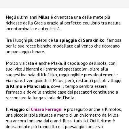
Negli ultimi anni
Milos
è diventata una delle mete più
richieste della Grecia grazie al perfetto equilibrio tra natura
incontaminata e autenticità.
Tra i luoghi più celebri c’è
la spiaggia di Sarakiniko
, famosa
per le sue rocce bianche modellate dal vento che ricordano
un paesaggio lunare.
Molto visitata è anche Plaka, il capoluogo dell’isola, con i
suoi vicoli bianchi e i tramonti spettacolari, oltre alla
suggestiva baia di Kleftiko, raggiungibile prevalentemente
via mare. I veri gioielli di Milos, però, restano i piccoli villaggi
di
Klima e Mandrakia
, dove il tempo sembra essersi
fermato e dove le antiche case dei pescatori continuano a
raccontare la lunga storia dell’isola.
Il
viaggio di
Chiara Ferragni
è proseguito anche a Kimolos,
una piccola isola situata a meno di un chilometro da Milos
ma ancora lontana dai grandi flussi turistici. Qui il ritmo è
decisamente più tranquillo e il paesaggio conserva