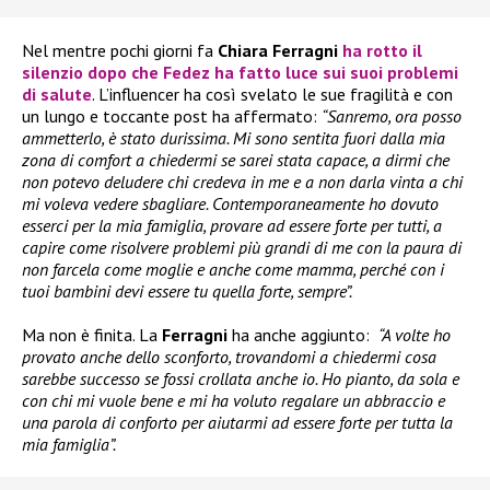
Nel mentre pochi giorni fa
Chiara Ferragni
ha rotto il
silenzio dopo che
Fedez
ha fatto luce sui suoi problemi
di salute
. L’influencer ha così svelato le sue fragilità e con
un lungo e toccante post ha affermato:
“Sanremo, ora posso
ammetterlo, è stato durissima. Mi sono sentita fuori dalla mia
zona di comfort a chiedermi se sarei stata capace, a dirmi che
non potevo deludere chi credeva in me e a non darla vinta a chi
mi voleva vedere sbagliare. Contemporaneamente ho dovuto
esserci per la mia famiglia, provare ad essere forte per tutti, a
capire come risolvere problemi più grandi di me con la paura di
non farcela come moglie e anche come mamma, perché con i
tuoi bambini devi essere tu quella forte, sempre”.
Ma non è finita. La
Ferragni
ha anche aggiunto:
“A volte ho
provato anche dello sconforto, trovandomi a chiedermi cosa
sarebbe successo se fossi crollata anche io. Ho pianto, da sola e
con chi mi vuole bene e mi ha voluto regalare un abbraccio e
una parola di conforto per aiutarmi ad essere forte per tutta la
mia famiglia”.