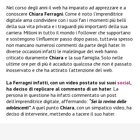
Nel corso degli anni il web ha imparato ad apprezzare e a
conoscere
Chiara Ferragni
. Come è noto l’imprenditrice
digitale ama condividere con i suoi fan i momenti più belli
della sua vita privata e i traguardi più importanti della sua
carriera. Milioni in tutto il mondo i follower che supportano
e sostengono l’influencer passo dopo passo, tuttavia spesso
non mancano numerosi commenti da parte degli hater. In
diverse occasioni infatti le malelingue del web hanno
criticato duramente
Chiara
e la sua famiglia. Solo nelle
ultime ore per di più è accaduto qualcosa che non è passato
inosservato e che ha attirato l’attenzione del web.
La Ferragni infatti, con un video postato sui suoi
social
,
ha deciso di replicare al commento di un hater
. La
persona in questione ha infatti commentato un post
dell’imprenditrice digitale, affermando:
“Sei la rovina delle
adolescenti”
. A quel punto
Chiara
, con un simpatico video, ha
deciso di intervenire, mettendo a tacere il suo hater.