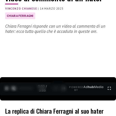
VINCENZO CHIANESE
|
14 MARZO 2023
CHIARA FERRAGNI
Chiara Ferragni risponde con un video al commento di un
hater: ecco tutto quello che è accaduto in queste ore.
0:21 /
Ad
hub
Media
POWERED
1
/
2
3:35
BY
La replica di Chiara Ferragni al suo hater