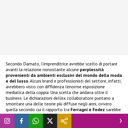
Secondo Damato, l’imprenditrice avrebbe scelto di portare
avanti la relazione nonostante alcune
perplessità
provenienti da ambienti esclusivi del mondo della moda
e del lusso
. Alcuni brand e professionisti del settore, infatti,
avrebbero visto con diffidenza l’enorme esposizione
mediatica della coppia. Una scelta che andava oltre il
business. Le dichiarazioni dell’ex collaboratore puntano a
smontare una delle teorie più diffuse negli anni, ovvero
quella secondo cui il rapporto tra
Ferragni e Fedez
sarebbe
stato alimentato principalmente da interessi professionali.
Damato ha raccontato che
Chiara
non avrebbe mai
rinunciato alla relazione per ottenere maggiori