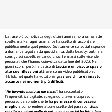
La fase più complicata degli ultimi anni sembra ormai alle
spalle, ma Ferragni raramente ha scelto di raccontare
pubblicamente quel periodo. Solitamente sui social risponde
a domande legate alla quotidianità, dalla beauty routine ai
consigli sui capelli, evitando di soffermarsi sulle vicende
personali che l’hanno coinvolta dalla fine del 2023. Nei
giorni scorsi, però, ha deciso di
lasciare un piccolo spazio
alle sue riflessioni
attraverso un video pubblicato su
TikTok, nel quale ha voluto
ringraziare chi le è rimasto
accanto nei momenti più difficili
.
“
Ho lavorato molto su me stessa
”, ha raccontato
l’imprenditrice digitale, spiegando di aver intrapreso un
percorso personale che le ha
permesso di conoscersi
meglio
e comprendere alcune scelte del passato. “
Sono
riuscita a capirmi molto di più, a capire perché ho fatto delle