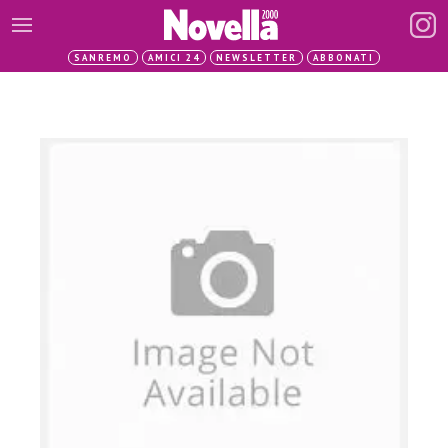
SANREMO
AMICI 24
NEWSLETTER
ABBONATI