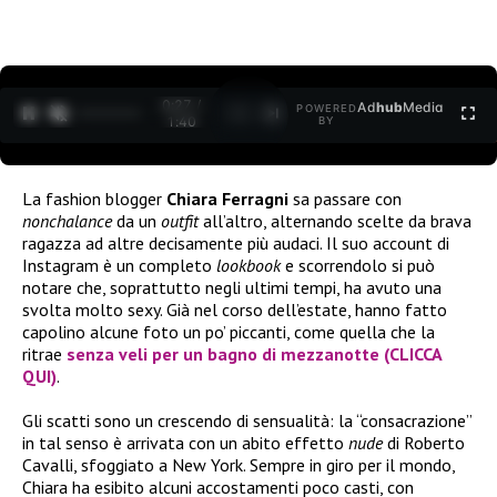
0:28 /
Ad
hub
Media
POWERED
1
/
2
1:40
BY
La fashion blogger
Chiara Ferragni
sa passare con
nonchalance
da un
outfit
all’altro, alternando scelte da brava
ragazza ad altre decisamente più audaci. Il suo account di
Instagram è un completo
lookbook
e scorrendolo si può
notare che, soprattutto negli ultimi tempi, ha avuto una
svolta molto sexy. Già nel corso dell’estate, hanno fatto
capolino alcune foto un po’ piccanti, come quella che la
ritrae
senza veli per un bagno di mezzanotte (CLICCA
QUI)
.
Gli scatti sono un crescendo di sensualità: la “consacrazione”
in tal senso è arrivata con un abito effetto
nude
di Roberto
Cavalli, sfoggiato a New York. Sempre in giro per il mondo,
Chiara ha esibito alcuni accostamenti poco casti, con