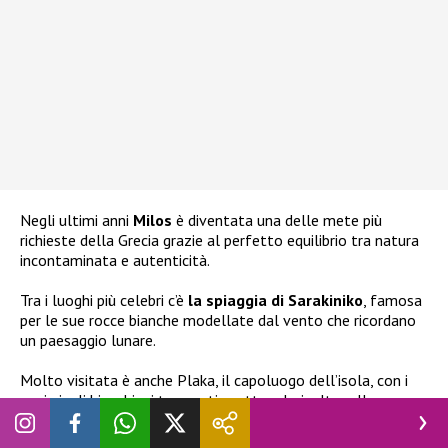
Negli ultimi anni
Milos
è diventata una delle mete più
richieste della Grecia grazie al perfetto equilibrio tra natura
incontaminata e autenticità.
Tra i luoghi più celebri c’è
la spiaggia di Sarakiniko
, famosa
per le sue rocce bianche modellate dal vento che ricordano
un paesaggio lunare.
Molto visitata è anche Plaka, il capoluogo dell’isola, con i
suoi vicoli bianchi e i tramonti spettacolari, oltre alla
suggestiva baia di Kleftiko, raggiungibile prevalentemente
via mare. I veri gioielli di Milos, però, restano i piccoli villaggi