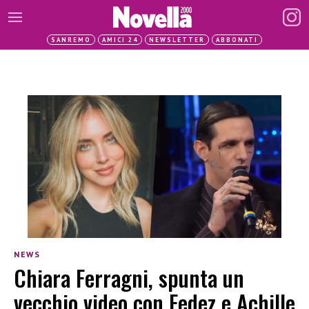
SANREMO
AMICI 24
NEWSLETTER
ABBONATI
NEWS
Chiara Ferragni, spunta un
vecchio video con Fedez e Achille