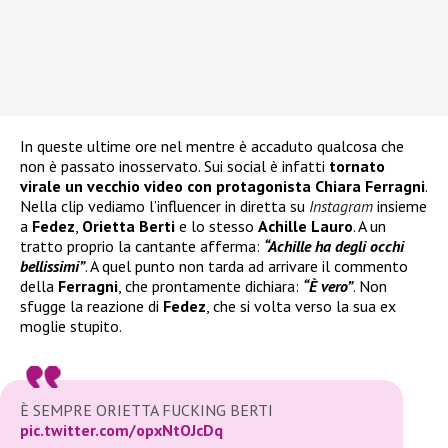
In queste ultime ore nel mentre è accaduto qualcosa che
non è passato inosservato. Sui social è infatti
tornato
virale un vecchio video con protagonista Chiara Ferragni
.
Nella clip vediamo l’influencer in diretta su
Instagram
insieme
a
Fedez
,
Orietta Berti
e lo stesso
Achille Lauro
. A un
tratto proprio la cantante afferma:
“Achille ha degli occhi
bellissimi”
. A quel punto non tarda ad arrivare il commento
della
Ferragni
, che prontamente dichiara:
“È vero”
. Non
sfugge la reazione di
Fedez
, che si volta verso la sua ex
moglie stupito.
È SEMPRE ORIETTA FUCKING BERTI
pic.twitter.com/opxNtOJcDq