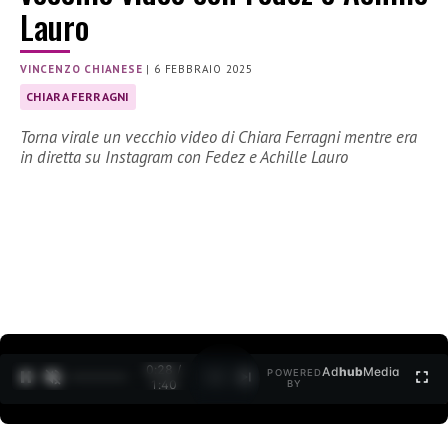
Lauro
VINCENZO CHIANESE
|
6 FEBBRAIO 2025
CHIARA FERRAGNI
Torna virale un vecchio video di Chiara Ferragni mentre era
in diretta su Instagram con Fedez e Achille Lauro
0:29 /
Ad
hub
Media
POWERED
1
/
2
1:40
BY