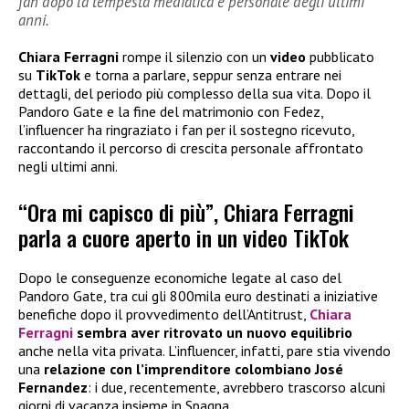
fan dopo la tempesta mediatica e personale degli ultimi
anni.
Chiara Ferragni
rompe il silenzio con un
video
pubblicato
su
TikTok
e torna a parlare, seppur senza entrare nei
dettagli, del periodo più complesso della sua vita. Dopo il
Pandoro Gate e la fine del matrimonio con Fedez,
l’influencer ha ringraziato i fan per il sostegno ricevuto,
raccontando il percorso di crescita personale affrontato
negli ultimi anni.
“Ora mi capisco di più”, Chiara Ferragni
parla a cuore aperto in un video TikTok
Dopo le conseguenze economiche legate al caso del
Pandoro Gate, tra cui gli 800mila euro destinati a iniziative
benefiche dopo il provvedimento dell’Antitrust,
Chiara
Ferragni
sembra aver ritrovato un nuovo equilibrio
anche nella vita privata. L’influencer, infatti, pare stia vivendo
una
relazione con l’imprenditore colombiano José
Fernandez
: i due, recentemente, avrebbero trascorso alcuni
giorni di vacanza insieme in Spagna.