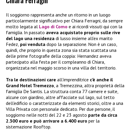
Chiara Ferragni
Il soggiorno rappresenta anche un ritorno in un luogo
particolarmente significativo per Chiara Ferragni, da sempre
molto legata al
Lago di Como
e ai ricordi vissuti qui con la
famiglia. In passato
aveva acquistato proprio sulle rive
del lago una residenza
di lusso insieme all’ex marito
Fedez,
poi venduta
dopo la separazione. Non è un caso,
quindi, che proprio in questa zona sia stata scattata una
delle prime fotografie della coppia: Hernandez aveva
partecipato alla festa per il compleanno di Chiara,
organizzata nel maggio scorso in una villa del territorio.
Tra le destinazioni care
all’imprenditrice
c’è anche il
Grand Hotel Tremezzo
, a Tremezzina, altra proprietà della
famiglia De Santis. La struttura conta 77 camere e suite,
alcune con giardino, altre affacciate sul lago, sul tetto
dell’edificio o caratterizzate da elementi storici, oltre a una
Villa Privata con personale dedicato. Per due persone, il
soggiorno nelle notti del 22 e 23 agosto
parte da circa
2.300 euro e può arrivare a 6.400 euro
per la
sistemazione Rooftop.