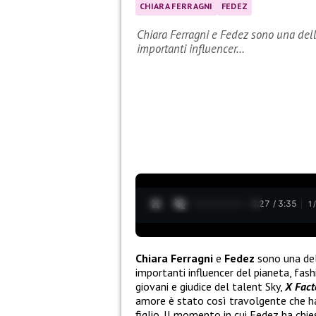
CHIARA FERRAGNI
FEDEZ
Chiara Ferragni e Fedez sono una delle
importanti influencer…
0:28 / 3:35
1
Chiara Ferragni
e
Fedez
sono una dell
importanti influencer del pianeta, fashi
giovani e giudice del talent Sky,
X Fact
amore è stato così travolgente che h
figlio. Il momento in cui Fedez ha chie