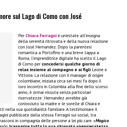
amore sul Lago di Como con José
Per
Chiara Ferragni
è un’estate all’insegna
della serenità ritrovata e della nuova relazione
con José Hernandez. Dopo la parentesi
romantica a Portofino e una breve tappa a
Roma, l’imprenditrice digitale ha scelto il Lago
di Como per
concedersi qualche giorno di
relax insieme al compagno
e ai figli
Leone e
Vittoria. La relazione con il manager di origini
colombiane, iniziata circa sei mesi fa dopo il
loro incontro in Colombia alla fine dello scorso
anno, è ormai vissuta senza particolari
riservatezze: Hernandez avrebbe già
conosciuto la madre e le sorelle di Chiara e
ti nella sua quotidianità familiare. A testimoniare il
ni pubblicate dalla stessa Ferragni sui social, tra
ascorsi in compagnia delle persone a lei più care. «
Magico
ciando
trasparire tutta la sua ritrovata spensieratezza
.