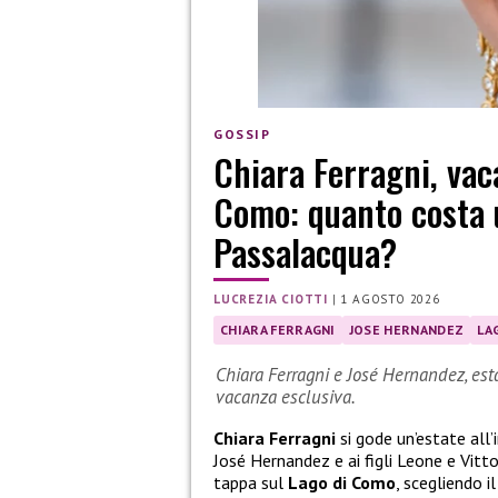
GOSSIP
Chiara Ferragni, vac
Como: quanto costa u
Passalacqua?
LUCREZIA CIOTTI
|
1 AGOSTO 2026
CHIARA FERRAGNI
JOSE HERNANDEZ
LA
Chiara Ferragni e José Hernandez, est
vacanza esclusiva.
Chiara Ferragni
si gode un’estate all’
José Hernandez e ai figli Leone e Vitt
tappa sul
Lago di Como
, scegliendo 