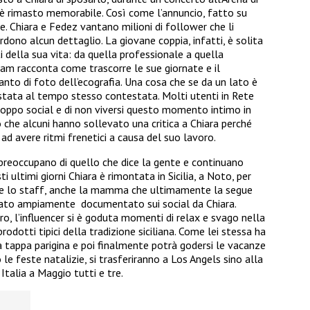
, è rimasto memorabile. Così come l’annuncio, fatto su
e. Chiara e Fedez vantano milioni di follower che li
ono alcun dettaglio. La giovane coppia, infatti, è solita
 della sua vita: da quella professionale a quella
ram racconta come trascorre le sue giornate e il
anto di foto dell’ecografia. Una cosa che se da un lato è
 stata al tempo stesso contestata. Molti utenti in Rete
troppo social e di non viversi questo momento intimo in
o che alcuni hanno sollevato una critica a Chiara perché
ad avere ritmi frenetici a causa del suo lavoro.
i preoccupano di quello che dice la gente e continuano
sti ultimi giorni Chiara è rimontata in Sicilia, a Noto, per
tre lo staff, anche la mamma che ultimamente la segue
ato ampiamente documentato sui social da Chiara.
, l’influencer si è goduta momenti di relax e svago nella
odotti tipici della tradizione siciliana. Come lei stessa ha
 tappa parigina e poi finalmente potrà godersi le vacanze
 le feste natalizie, si trasferiranno a Los Angels sino alla
 Italia a Maggio tutti e tre.