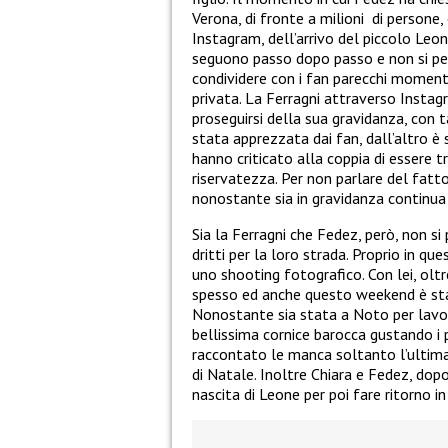
Verona, di fronte a milioni di persone
Instagram, dell’arrivo del piccolo Leon
seguono passo dopo passo e non si perd
condividere con i fan parecchi momenti
privata. La Ferragni attraverso Instag
proseguirsi della sua gravidanza, con t
stata apprezzata dai fan, dall’altro è
hanno criticato alla coppia di essere 
riservatezza. Per non parlare del fatt
nonostante sia in gravidanza continua 
Sia la Ferragni che Fedez, però, non s
dritti per la loro strada. Proprio in que
uno shooting fotografico. Con lei, ol
spesso ed anche questo weekend è st
Nonostante sia stata a Noto per lavoro
bellissima cornice barocca gustando i pr
raccontato le manca soltanto l’ultima
di Natale. Inoltre Chiara e Fedez, dopo
nascita di Leone per poi fare ritorno in